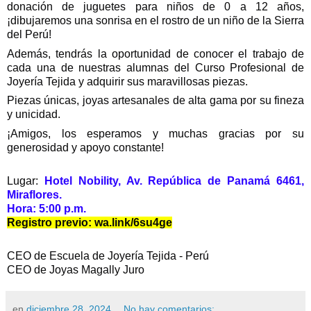
donación de juguetes para niños de 0 a 12 años,
¡dibujaremos una sonrisa en el rostro de un niño de la Sierra
del Perú!
Además, tendrás la oportunidad de conocer el trabajo de
cada una de nuestras alumnas del Curso Profesional de
Joyería Tejida y adquirir sus maravillosas piezas.
Piezas únicas, joyas artesanales de alta gama por su fineza
y unicidad.
¡Amigos, los esperamos y muchas gracias por su
generosidad y apoyo constante!
Lugar:
Hotel Nobility, Av. República de Panamá 6461,
Miraflores.
Hora: 5:00 p.m.
Registro previo:
wa.link/6su4ge
CEO de Escuela de Joyería Tejida - Perú
CEO de Joyas Magally Juro
en
diciembre 28, 2024
No hay comentarios: