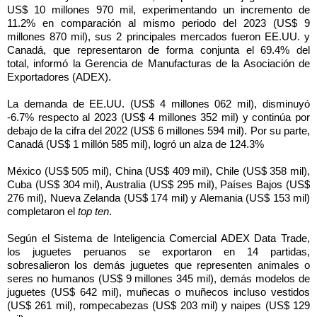
US$ 10 millones 970 mil, experimentando un incremento de
11.2% en comparación al mismo periodo del 2023 (US$ 9
millones 870 mil), sus 2 principales mercados fueron EE.UU. y
Canadá, que representaron de forma conjunta el 69.4% del
total,
informó la Gerencia de Manufacturas de la Asociación de
Exportadores (ADEX).
La demanda de EE.UU. (
US$ 4 millones 062 mil), disminuyó
-6.7% respecto al 2023 (US$ 4 millones 352 mil) y
continúa por
debajo de la cifra del 2022
(US$ 6 millones 594 mil). Por su parte,
Canadá (US$ 1 millón 585 mil), logró un alza de 124.3%
México (US$ 505 mil), China (US$ 409 mil), Chile (US$ 358 mil),
Cuba (US$ 304 mil), Australia (US$ 295 mil), Países Bajos (US$
276 mil), Nueva Zelanda (US$ 174 mil) y Alemania (US$ 153 mil)
completaron el
top ten
.
Según el Sistema de Inteligencia Comercial ADEX Data Trade,
los juguetes peruanos se exportaron en 14 partidas,
sobresalieron los demás juguetes que representen animales o
seres no humanos (US$ 9 millones 345 mil), demás modelos de
juguetes (US$ 642 mil), muñecas o muñecos incluso vestidos
(US$ 261 mil), rompecabezas (US$ 203 mil) y naipes (US$ 129