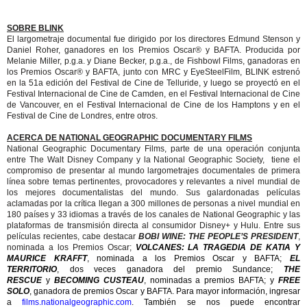
SOBRE BLINK
El largometraje documental fue dirigido por los directores Edmund Stenson y
Daniel Roher, ganadores en los Premios Oscar® y BAFTA. Producida por
Melanie Miller, p.g.a. y Diane Becker, p.g.a., de Fishbowl Films, ganadoras en
los Premios Oscar® y BAFTA, junto con MRC y EyeSteelFilm, BLINK estrenó
en la 51a edición del Festival de Cine de Telluride, y luego se proyectó en el
Festival Internacional de Cine de Camden, en el Festival Internacional de Cine
de Vancouver, en el Festival Internacional de Cine de los Hamptons y en el
Festival de Cine de Londres, entre otros.
ACERCA DE NATIONAL GEOGRAPHIC DOCUMENTARY FILMS
National Geographic Documentary Films, parte de una operación conjunta
entre The Walt Disney Company y la National Geographic Society, tiene el
compromiso de presentar al mundo largometrajes documentales de primera
línea sobre temas pertinentes, provocadores y relevantes a nivel mundial de
los mejores documentalistas del mundo. Sus galardonadas películas
aclamadas por la crítica llegan a 300 millones de personas a nivel mundial en
180 países y 33 idiomas a través de los canales de National Geographic y las
plataformas de transmisión directa al consumidor Disney+ y Hulu. Entre sus
películas recientes, cabe destacar
BOBI WINE: THE PEOPLE’S PRESIDENT
,
nominada a los Premios Oscar;
VOLCANES: LA TRAGEDIA DE KATIA Y
MAURICE KRAFFT
, nominada a los Premios Oscar y BAFTA;
EL
TERRITORIO
, dos veces ganadora del premio Sundance;
THE
RESCUE
y
BECOMING CUSTEAU
, nominadas a premios BAFTA; y
FREE
SOLO
, ganadora de premios Oscar y BAFTA. Para mayor información, ingresar
a
films.nationalgeographic.com
. También se nos puede encontrar