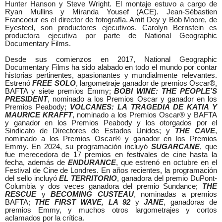
Hunter Hanson y Steve Wright. El montaje estuvo a cargo de
Ryan Mullins y Miranda Yousef (ACE).
Jean-Sébastien
Francoeur es el director de fotografía. Amit Dey y Bob Moore, de
Eyesteel, son productores ejecutivos.
Carolyn Bernstein es
productora ejecutiva por parte de National Geographic
Documentary Films.
Desde sus comienzos en 2017, National Geographic
Documentary Films ha sido alabado en todo el mundo por contar
historias pertinentes, apasionantes y mundialmente relevantes.
Estrenó
FREE SOLO
, largometraje ganador de premios Oscar®,
BAFTA y siete premios Emmy;
BOBI WINE: THE PEOPLE’S
PRESIDENT
, nominado a los Premios Oscar y ganador en los
Premios Peabody;
VOLCANES: LA TRAGEDIA DE KATIA Y
MAURICE KRAFFT
, nominado a los Premios Oscar® y BAFTA
y ganador en los Premios Peabody y los otorgados por el
Sindicato de Directores de Estados Unidos; y
THE CAVE
,
nominado a los Premios Oscar® y ganador en los Premios
Emmy. En 2024, su programación incluyó
SUGARCANE
, que
fue merecedora de 17 premios en festivales de cine hasta la
fecha, además de
ENDURANCE
, que estrenó en octubre en el
Festival de Cine de Londres. En años recientes, la programación
del sello incluyó
EL TERRITORIO
, ganadora del premio DuPont-
Columbia y dos veces ganadora del premio Sundance;
THE
RESCUE
y
BECOMING CUSTEAU
, nominadas a premios
BAFTA;
THE FIRST WAVE, LA 92
y
JANE
, ganadoras de
premios Emmy, y muchos otros largometrajes y cortos
aclamados por la crítica.