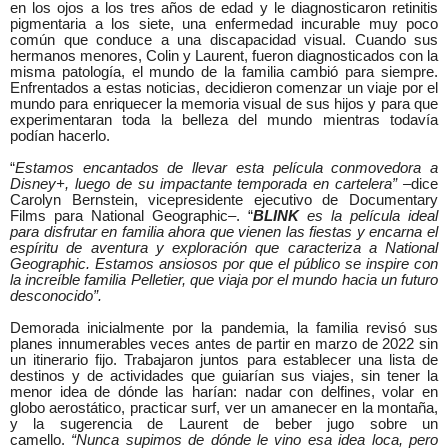
en los ojos a los tres años de edad y le diagnosticaron retinitis
pigmentaria a los siete, una enfermedad incurable muy poco
común que conduce a una discapacidad visual. Cuando sus
hermanos menores, Colin y Laurent, fueron diagnosticados con la
misma patología, el mundo de la familia cambió para siempre.
Enfrentados a estas noticias, decidieron comenzar un viaje por el
mundo para enriquecer la memoria visual de sus hijos y para que
experimentaran toda la belleza del mundo mientras todavía
podían hacerlo.
“
Estamos encantados de llevar esta película conmovedora a
Disney+, luego de su impactante temporada en cartelera” –
dice
Carolyn Bernstein, vicepresidente ejecutivo de Documentary
Films para National Geographic–. “
BLINK
es la película ideal
para disfrutar en familia ahora que vienen las fiestas y encarna el
espíritu de aventura y exploración que caracteriza a National
Geographic. Estamos ansiosos por que el público se inspire con
la increíble familia Pelletier, que viaja por el mundo hacia un futuro
desconocido”.
Demorada inicialmente por la pandemia, la familia revisó sus
planes innumerables veces antes de partir en marzo de 2022 sin
un itinerario fijo. Trabajaron juntos para establecer una lista de
destinos y de actividades que guiarían sus viajes, sin tener la
menor idea de dónde las harían: nadar con delfines, volar en
globo aerostático, practicar surf, ver un amanecer en la montaña,
y la sugerencia de Laurent de beber jugo sobre un
camello.
“Nunca supimos de dónde le vino esa idea loca, pero