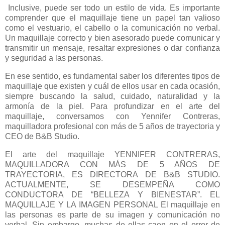
Inclusive, puede ser todo un estilo de vida. Es importante
comprender que el maquillaje tiene un papel tan valioso
como el vestuario, el cabello o la comunicación no verbal.
Un maquillaje correcto y bien asesorado puede comunicar y
transmitir un mensaje, resaltar expresiones o dar confianza
y seguridad a las personas.
En ese sentido, es fundamental saber los diferentes tipos de
maquillaje que existen y cuál de ellos usar en cada ocasión,
siempre buscando la salud, cuidado, naturalidad y la
armonía de la piel. Para profundizar en el arte del
maquillaje, conversamos con Yennifer Contreras,
maquilladora profesional con más de 5 años de trayectoria y
CEO de B&B Studio.
El arte del maquillaje YENNIFER CONTRERAS,
MAQUILLADORA CON MÁS DE 5 AÑOS DE
TRAYECTORIA, ES DIRECTORA DE B&B STUDIO.
ACTUALMENTE, SE DESEMPEÑA COMO
CONDUCTORA DE “BELLEZA Y BIENESTAR”. EL
MAQUILLAJE Y LA IMAGEN PERSONAL El maquillaje en
las personas es parte de su imagen y comunicación no
verbal. Sin embargo, muchas de ellas caen en el error de