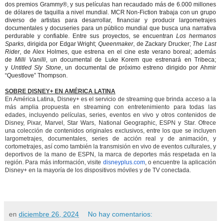
dos premios Grammy®, y sus películas han recaudado más de 6.000 millones
de dólares de taquilla a nivel mundial. MCR Non-Fiction trabaja con un grupo
diverso de artistas para desarrollar, financiar y producir largometrajes
documentales y docuseries para un público mundial que busca una narrativa
perdurable y confiable. Entre sus proyectos, se encuentran
Los hermanos
Sparks
, dirigida por Edgar Wright;
Queenmaker
, de Zackary Drucker;
The Last
Rider
, de Alex Holmes, que estrena en el cine este verano boreal; además
de
Milli Vanilli
, un documental de Luke Korem que estrenará en Tribeca;
y
Untitled Sly Stone
, un documental de próximo estreno dirigido por Ahmir
“Questlove” Thompson.
SOBRE DISNEY+ EN AMÉRICA LATINA
En América Latina, Disney+ es el servicio de streaming que brinda acceso a la
más amplia propuesta en streaming con entretenimiento para todas las
edades, incluyendo películas, series, eventos en vivo y otros contenidos de
Disney, Pixar, Marvel, Star Wars, National Geographic, ESPN y Star. Ofrece
una colección de contenidos originales exclusivos, entre los que se incluyen
largometrajes, documentales, series de acción real y de animación, y
cortometrajes, así como también la transmisión en vivo de eventos culturales, y
deportivos de la mano de ESPN, la marca de deportes más respetada en la
región. Para más información, visite
disneyplus.com
, o encuentre la aplicación
Disney+ en la mayoría de los dispositivos móviles y de TV conectada.
en
diciembre 26, 2024
No hay comentarios: