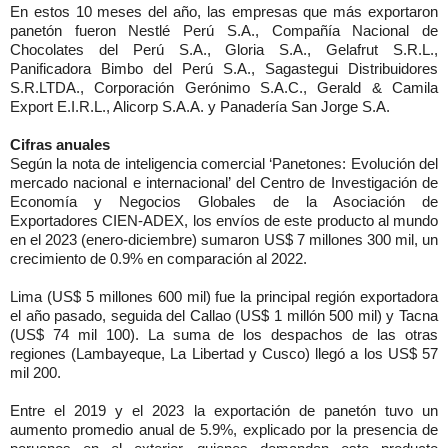
En estos 10 meses del año, las empresas que más exportaron
panetón fueron Nestlé Perú S.A., Compañía Nacional de
Chocolates del Perú S.A., Gloria S.A., Gelafrut S.R.L.,
Panificadora Bimbo del Perú S.A., Sagastegui Distribuidores
S.R.LTDA., Corporación Gerónimo S.A.C., Gerald & Camila
Export E.I.R.L., Alicorp S.A.A. y Panadería San Jorge S.A.
Cifras anuales
Según la nota de inteligencia comercial ‘Panetones: Evolución del
mercado nacional e internacional’ del Centro de Investigación de
Economía y Negocios Globales de la Asociación de
Exportadores CIEN-ADEX, los envíos de este producto al mundo
en el 2023 (enero-diciembre) sumaron US$ 7 millones 300 mil, un
crecimiento de 0.9% en comparación al 2022.
Lima (US$ 5 millones 600 mil) fue la principal región exportadora
el año pasado, seguida del Callao (US$ 1 millón 500 mil) y Tacna
(US$ 74 mil 100). La suma de los despachos de las otras
regiones (Lambayeque, La Libertad y Cusco) llegó a los US$ 57
mil 200.
Entre el 2019 y el 2023 la exportación de panetón tuvo un
aumento promedio anual de 5.9%, explicado por la presencia de