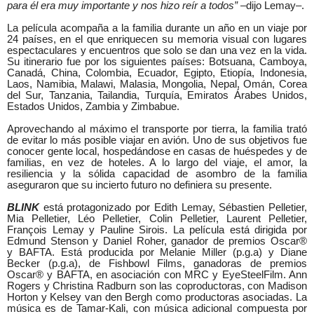
para él era muy importante y nos hizo reír a todos”
–dijo Lemay–.
La película acompaña a la familia durante un año en un viaje por
24 países, en el que enriquecen su memoria visual con lugares
espectaculares y encuentros que solo se dan una vez en la vida.
Su itinerario fue por los siguientes países: Botsuana, Camboya,
Canadá, China, Colombia, Ecuador, Egipto, Etiopía, Indonesia,
Laos, Namibia, Malawi, Malasia, Mongolia, Nepal, Omán, Corea
del Sur, Tanzania, Tailandia, Turquía, Emiratos Árabes Unidos,
Estados Unidos, Zambia y Zimbabue.
Aprovechando al máximo el transporte por tierra, la familia trató
de evitar lo más posible viajar en avión. Uno de sus objetivos fue
conocer gente local, hospedándose en casas de huéspedes y de
familias, en vez de hoteles. A lo largo del viaje, el amor, la
resiliencia y la sólida capacidad de asombro de la familia
aseguraron que su incierto futuro no definiera su presente.
BLINK
está protagonizado por
Edith Lemay, Sébastien Pelletier,
Mia Pelletier, Léo Pelletier, Colin Pelletier, Laurent Pelletier,
François Lemay y Pauline Sirois. La película está dirigida por
Edmund Stenson y Daniel Roher, ganador de premios Os
car®
y
BAFTA.
Está producida por Melanie Miller (p.g.a) y Diane
Becker (p.g.a), de Fishbowl Films, ganadoras de premios
Oscar® y BAFTA, en asociación con MRC y EyeSteelFilm. Ann
Rogers y Christina Radburn son las coproductoras, con Madison
Horton y Kelsey van den Bergh como productoras asociadas. La
música es de Tamar-Kali, con música adicional compuesta por