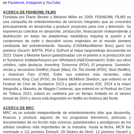
en
Facebook
,
Instagram
y
YouTube
.
ACERCA DE FISHBOWL FILMS
Fundada por Diane Becker y Melanie Miller en 2009, FISHBOWL FILMS es
una compañía de entretenimientos de servicios integrales que se concentra
principalmente en desarrollar y producir proyectos para cine y televisión. Su
experiencia colectiva en desarrollo, producción, financiación independiente y
distribución en todas las plataformas mediáticas impulsa la pasión y el
compromiso de nutrir y descubrir voces originales en el mundo siempre
cambiante del entretenimiento.
Navalny
(CNN/Max/Warner Bros) ganó los
premios Oscar®, BAFTA, PGA y DuPont al mejor largometraje documental en
2023. Diane y Melanie fueron galardonadas con el premio a la producción por
el Sundance Institute/Amazon por
Whirlybird
(A&E/Greenwich). Entre sus otros
créditos, cabe destacar,
Inventing Tomorrow
(POV);
El programa: Sumisión,
sectas y secuestros
(Netflix);
Equal
(Max);
On The Divide
(POV);
Stutz
(Netflix);
y
American Pain
(CNN). Entre sus estrenos más recientes, cabe
mencionar,
King Coal
(POV), de Elaine McMillion Sheldon, que estrenó en el
Festival de Cine de Sundance 2023 y ganó el premio ASC 2024 a la mejor
fotografía; y
Maestra
, de Maggie Contreras, que estrenó en el Festival de Cine
de Tribeca 2023, estuvo en cartelera por un tiempo limitado en el verano
boreal de 2024 y ahora está disponible en Netflix en América del Norte.
ACERCA DE MRC
MRC es un estudio independiente de entretenimientos líder que desarrolla,
financia y produce algunos de los programas televisivos, películas y
documentales de no ficción más icónicos, galardonados y prestigiosos de los
artistas creativos más importantes de la industria. Hasta la fecha, MCR fue
nominado a 111 premios Emmy®, 29 Globos de Oro®, 12 premios Oscar® y