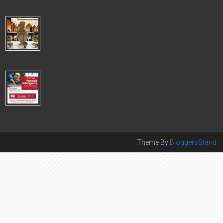
El Colegio de Periodi...
CANCILLERÍA LOGRÓ REPATRIACIÓN DE 1,053 BIENES
CULTURALES DE ALTO VALOR PATRIMONIAL 2025
Este logro se concretó gracias a las gestiones realizadas por
nuestras embajadas y consulados acreditados en diversos
países. Durante el a...
COLEGIO DE PERIODISTAS DEL PERÚ LANZA TALLER DE
PODCASTS CON INTELIGENCIA ARTIFICIAL
COLEGIO DE PERIODISTAS DEL PERÚ PRESENTA TALLER
DE PODCASTS EN ALIANZA CON INTEL Iniciativa fortalece
competencias digitales en un context...
Theme By
BloggersStand