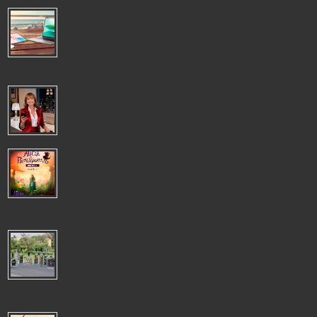
VERANO PRODUCTIVO: LOS DISPOSITIVOS HONOR PARA SEGUIR
TRABAJANDO DESDE CUALQUIER LUGAR
VERANO PRODUCTIVO: LOS DISPOSITIVOS HONOR PARA
SEGUIR TRABAJANDO DESDE CUALQUIER LUGAR El trabajo
remoto se ha convertido en una opción muy ...
LIDERAR ES DEJAR HUELLA, NO OSTENTAR UN CARGO
LIDERAR ES DEJAR HUELLA, NO OSTENTAR UN CARGO El
verdadero liderazgo se construye a través de las acciones, la
visión y la capacidad de gene...
TELÒN MESTIZO PRESENTA TALLER DE MONTAJE DE "ALICIA EN EL
PAÌS DE LAS MARAVILLAS":UNA INMERSIÒN ÙNICA EN TEATRO
EXPERIMENTAL
Telón Mestizo invita a todos los apasionados de las artes escénicas, tanto a
novatos como a experimentados, a formar parte del taller de mon...
EXPORTACIÓN DE VINO Y OTRAS BEBIDAS ESPIRITUOSAS
CRECIÓ 10%, US$13 MILLONES 656 MIL ENTRE ENERO Y
OCTUBRE 2025
La oferta también incluyó Pisco, aguardiente y ron. Gremio empresarial pidió
avanzar en la agenda pendiente que incluye asegurar la trazabi...