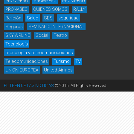
PROMPERU
PROMPERÚ
PROMPERÙ
PRONABEC
QUIENES SOMOS
RALLY
Religiòn
Salud
SBS
seguridad
Seguros
SEMINARIO INTERNACIONAL
SKY AIRLINE
Social
Teatro
Tecnología
tecnología y telecomunicaciones
Telecomunicaciones
Turismo
TV
UNIÓN EUROPEA
United Airlines
EL TREN DE LAS NOTICIAS
© 2016. All Rights Reserved.