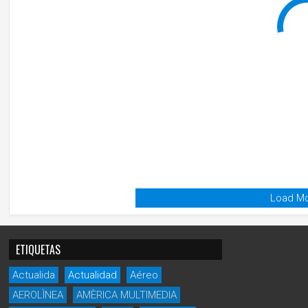
Load Mo
ETIQUETAS
Actualida
Actualidad
Aéreo
AEROLÌNEA
AMÈRICA MULTIMEDIA