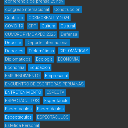
conferencia de prensa 25 nov
congreso nternacional
Construcción
Contacto
COSMOBEAUTY 2024
COVID-19
CPP
Cultura
Cultural
CUMBRE PYME APEC 2025
Defensa
Deporte
Deporte internacional
Deportes
Diplomáticas
DIPLOMÀTICAS
Diplomáticos
Ecología
ECONOMIA
Economía
Educación
EMPRENDIMIENTO
Empresarial
ENCUENTRO DE ESCRITORAS PERUANAS
ENTRETENIMIENTO
ESPECTÀ
ESPECTÁCULLOS
Espectáculo
Espectaculos
Espectáculos
Espectàculos
ESPÉCTACULOS
Estética Personal