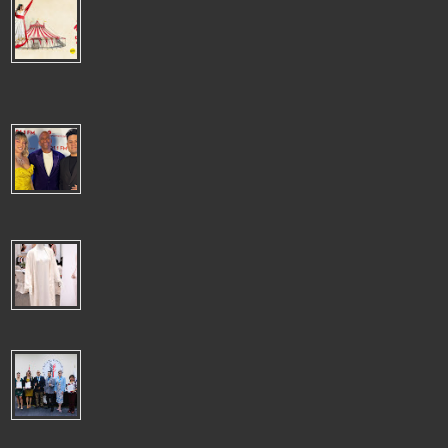
"AIROSA": LA TARUMBA TRANSFORMA EL UNIVERSO DE PANCHO
FIERRO EN UN ESPECTÀCULO LLENO DE MAGIA, MÙSICA Y
EMOCIÒN
"AIROSA": LA TARUMBA TRANSFORMA EL UNIVERSO DE PANCHO
FIERRO EN UN ESPECTÀCULO LLENO DE MAGIA, MÙSICA Y EMOCIÒN La
emblemática c...
SERGIO GEORGE CELEBRÓ LA NAVIDAD EN LIMA CON EL
ESPECTÁCULO"ATACA SERGIO! CHRISTMAS BASH" JUNTO A
DESTACADOS ARTISTAS PERUANOS
El reconocido productor y pianista Sergio George volvió a deslumbrar al
público limeño con un concierto cargado de ritmo y espíritu festiv...
CHILE ES EL DESTINO LÍDER DE LENCERÍA PERUANA,TOTAL
DESPACHOS US$ 5 MILLONES 488 A OCTUBRE
CHILE ES EL DESTINO LÍDER DE LENCERÍA PERUANA ADEX
indicó que llegaron a 15 destinos, algunos tan distantes como
los Emiratos Árabes Unido...
NUEVA GESTIÓN DEL COLEGIO DE PERIODISTAS DEL PERÚ
APUESTA POR EL TRABAJO CONJUNTO Y EL FORTALECIMIENTO
INSTITUCIONAL
NUEVA GESTIÓN DEL COLEGIO DE PERIODISTAS DEL PERÚ APUESTA
POR EL TRABAJO CONJUNTO Y EL FORTALECIMIENTO INSTITUCIONAL