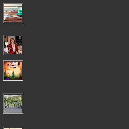
VERANO PRODUCTIVO: LOS DISPOSITIVOS HONOR PARA SEGUIR
TRABAJANDO DESDE CUALQUIER LUGAR
VERANO PRODUCTIVO: LOS DISPOSITIVOS HONOR PARA
SEGUIR TRABAJANDO DESDE CUALQUIER LUGAR El trabajo
remoto se ha convertido en una opción muy ...
LIDERAR ES DEJAR HUELLA, NO OSTENTAR UN CARGO
LIDERAR ES DEJAR HUELLA, NO OSTENTAR UN CARGO El
verdadero liderazgo se construye a través de las acciones, la
visión y la capacidad de gene...
TELÒN MESTIZO PRESENTA TALLER DE MONTAJE DE "ALICIA EN EL
PAÌS DE LAS MARAVILLAS":UNA INMERSIÒN ÙNICA EN TEATRO
EXPERIMENTAL
Telón Mestizo invita a todos los apasionados de las artes escénicas, tanto a
novatos como a experimentados, a formar parte del taller de mon...
EXPORTACIÓN DE VINO Y OTRAS BEBIDAS ESPIRITUOSAS
CRECIÓ 10%, US$13 MILLONES 656 MIL ENTRE ENERO Y
OCTUBRE 2025
La oferta también incluyó Pisco, aguardiente y ron. Gremio empresarial pidió
avanzar en la agenda pendiente que incluye asegurar la trazabi...