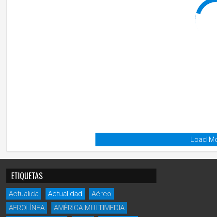
Load Mo
ETIQUETAS
Actualida
Actualidad
Aéreo
AEROLÌNEA
AMÈRICA MULTIMEDIA