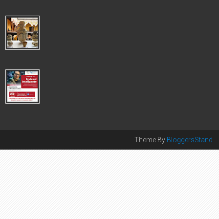
El Colegio de Periodi...
CANCILLERÍA LOGRÓ REPATRIACIÓN DE 1,053 BIENES
CULTURALES DE ALTO VALOR PATRIMONIAL 2025
Este logro se concretó gracias a las gestiones realizadas por
nuestras embajadas y consulados acreditados en diversos
países. Durante el a...
COLEGIO DE PERIODISTAS DEL PERÚ LANZA TALLER DE
PODCASTS CON INTELIGENCIA ARTIFICIAL
COLEGIO DE PERIODISTAS DEL PERÚ PRESENTA TALLER
DE PODCASTS EN ALIANZA CON INTEL Iniciativa fortalece
competencias digitales en un context...
Theme By
BloggersStand