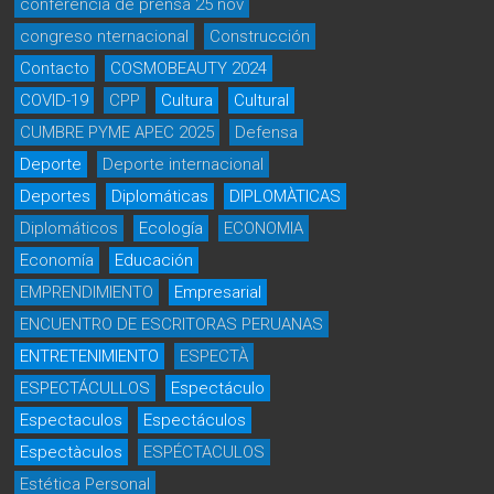
conferencia de prensa 25 nov
congreso nternacional
Construcción
Contacto
COSMOBEAUTY 2024
COVID-19
CPP
Cultura
Cultural
CUMBRE PYME APEC 2025
Defensa
Deporte
Deporte internacional
Deportes
Diplomáticas
DIPLOMÀTICAS
Diplomáticos
Ecología
ECONOMIA
Economía
Educación
EMPRENDIMIENTO
Empresarial
ENCUENTRO DE ESCRITORAS PERUANAS
ENTRETENIMIENTO
ESPECTÀ
ESPECTÁCULLOS
Espectáculo
Espectaculos
Espectáculos
Espectàculos
ESPÉCTACULOS
Estética Personal