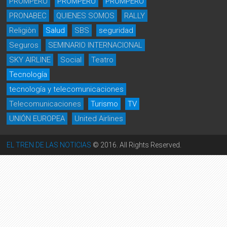
PROMPERU
PROMPERÚ
PROMPERÙ
PRONABEC
QUIENES SOMOS
RALLY
Religiòn
Salud
SBS
seguridad
Seguros
SEMINARIO INTERNACIONAL
SKY AIRLINE
Social
Teatro
Tecnología
tecnología y telecomunicaciones
Telecomunicaciones
Turismo
TV
UNIÓN EUROPEA
United Airlines
EL TREN DE LAS NOTICIAS
© 2016. All Rights Reserved.