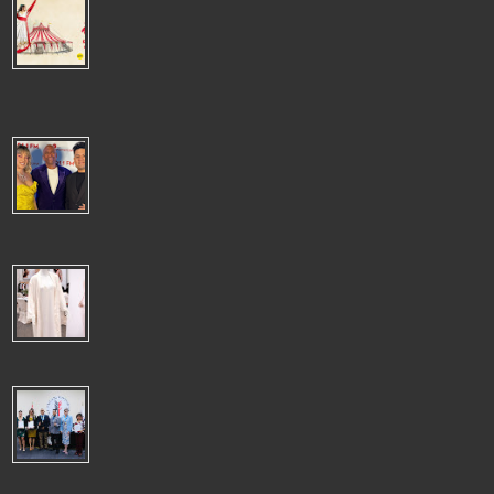
"AIROSA": LA TARUMBA TRANSFORMA EL UNIVERSO DE PANCHO
FIERRO EN UN ESPECTÀCULO LLENO DE MAGIA, MÙSICA Y
EMOCIÒN
"AIROSA": LA TARUMBA TRANSFORMA EL UNIVERSO DE PANCHO
FIERRO EN UN ESPECTÀCULO LLENO DE MAGIA, MÙSICA Y EMOCIÒN La
emblemática c...
SERGIO GEORGE CELEBRÓ LA NAVIDAD EN LIMA CON EL
ESPECTÁCULO"ATACA SERGIO! CHRISTMAS BASH" JUNTO A
DESTACADOS ARTISTAS PERUANOS
El reconocido productor y pianista Sergio George volvió a deslumbrar al
público limeño con un concierto cargado de ritmo y espíritu festiv...
CHILE ES EL DESTINO LÍDER DE LENCERÍA PERUANA,TOTAL
DESPACHOS US$ 5 MILLONES 488 A OCTUBRE
CHILE ES EL DESTINO LÍDER DE LENCERÍA PERUANA ADEX
indicó que llegaron a 15 destinos, algunos tan distantes como
los Emiratos Árabes Unido...
NUEVA GESTIÓN DEL COLEGIO DE PERIODISTAS DEL PERÚ
APUESTA POR EL TRABAJO CONJUNTO Y EL FORTALECIMIENTO
INSTITUCIONAL
NUEVA GESTIÓN DEL COLEGIO DE PERIODISTAS DEL PERÚ APUESTA
POR EL TRABAJO CONJUNTO Y EL FORTALECIMIENTO INSTITUCIONAL