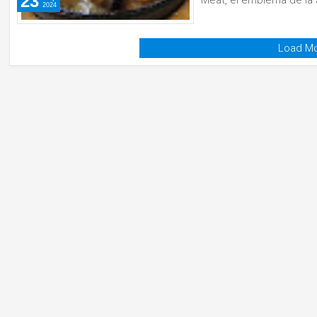
23
Meat, el emblema de la 
2024
Load Mo