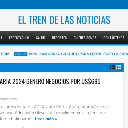
EL TREN DE LAS NOTICIAS
RA
ESPECTÁCULO
SALUD
DEPORTES
QUIENES SOMOS
CONTÁCTENOS
IMPULSAN CURSO GRATUITO PARA FORTALECER LA EDUCACIÓ
2:54 PM
TARIA 2024 GENERÓ NEGOCIOS POR US$695
05
Aug
2026
portaciones
ia el presidente de ADEX, Julio Pérez Alván, informó de su
ustavo Adrianzén Olaya. La Expoalimentaria, la feria de
te de Latinoamé...
Leer más »