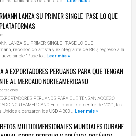
e las habilidades de canto de ...
Leer más »
RMANN LANZA SU PRIMER SINGLE "PASE LO QUE
N PLATAFORMAS
ne
NN LANZA SU PRIMER SINGLE "PASE LO QUE
ann, reconocido artista y exintegrante de RBD, regresó a la
uevo single “Pase lo...
Leer más »
A A EXPORTADORES PERUANOS PARA QUE TENGAN
NTE AL MERCADO NORTEAMERICANO
portaciones
 EXPORTADORES PERUANOS PARA QUE TENGAN ACCESO
DO NORTEAMERICANO En el primer semestre de 2024, las
 Unidos alcanzaron los U$D 4,300 ...
Leer más »
 RETOS MULTIDIMENSIONALES MUNDIALES DURANE