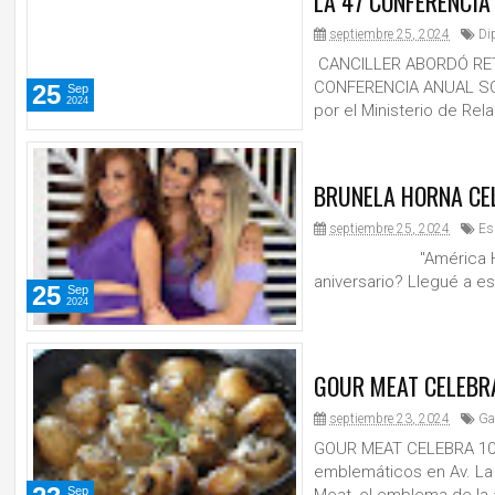
LA 47 CONFERENCIA
septiembre 25, 2024
Di
CANCILLER ABORDÓ RE
CONFERENCIA ANUAL SO
25
Sep
2024
por el Ministerio de Rel
BRUNELA HORNA CEL
septiembre 25, 2024
Es
"América Hoy" cum
aniversario? Llegué a est
25
Sep
2024
GOUR MEAT CELEBRA
septiembre 23, 2024
Ga
GOUR MEAT CELEBRA 10
emblemáticos en Av. La M
Sep