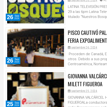
septiembre 26, 2024
Ac
LATINA TELEVISIÓN PR
29 a las 6pm Latina Tel
26
Sep
titulado “Nuestros Bosqu
2024
PISCO CAUTIVÓ PA
FERIA EXPOALIMEN
septiembre 26, 2024
Proceden de Canadá, EE.
otros. Debido a sus pr
26
Sep
2024
Centroamérica, Norteamé
GIOVANNA VALCÁRC
MILETT FIGUEROA
septiembre 25, 2024
GIOVANNA VALCÁRCEL H
FIGUEROALa conductora r
25
Sep
2024