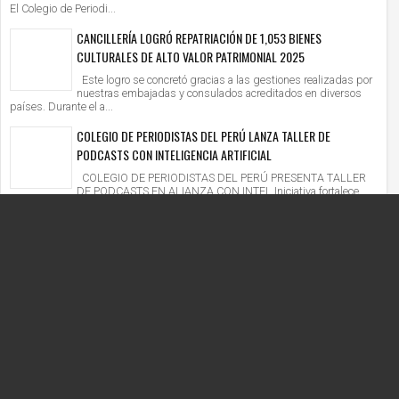
El Colegio de Periodi...
CANCILLERÍA LOGRÓ REPATRIACIÓN DE 1,053 BIENES
CULTURALES DE ALTO VALOR PATRIMONIAL 2025
Este logro se concretó gracias a las gestiones realizadas por
nuestras embajadas y consulados acreditados en diversos
países. Durante el a...
COLEGIO DE PERIODISTAS DEL PERÚ LANZA TALLER DE
PODCASTS CON INTELIGENCIA ARTIFICIAL
COLEGIO DE PERIODISTAS DEL PERÚ PRESENTA TALLER
DE PODCASTS EN ALIANZA CON INTEL Iniciativa fortalece
competencias digitales en un context...