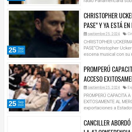
radio Panamericana sobr
CHRISTOPHER UCKE
PASE" Y YA ESTÁ E
septiembre 25, 2024
Ci
CHRISTOPHER UCKERMA
PASE"Christopher Uckerm
25
Sep
2024
escena musical con su n
PROMPERÚ CAPACIT
ACCESO EXITOSAME
septiembre 25, 2024
Ex
PROMPERÚ CAPACITA A
EXITOSAMENTE AL MERCA
25
Sep
2024
exportaciones a Estados
CANCILLER ABORDÓ