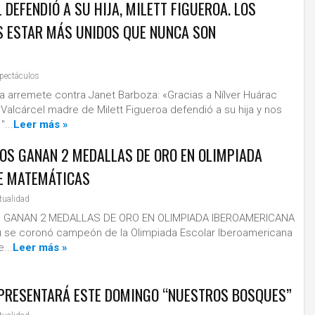
DEFENDIÓ A SU HIJA, MILETT FIGUEROA. LOS
 ESTAR MÁS UNIDOS QUE NUNCA SON
pectáculos
 arremete contra Janet Barboza: «Gracias a Nílver Huárac
alcárcel madre de Milett Figueroa defendió a su hija y nos
"...
Leer más »
OS GANAN 2 MEDALLAS DE ORO EN OLIMPIADA
E MATEMÁTICAS
tualidad
GANAN 2 MEDALLAS DE ORO EN OLIMPIADA IBEROAMERICANA
 se coronó campeón de la Olimpiada Escolar Iberoamericana
...
Leer más »
N PRESENTARÁ ESTE DOMINGO “NUESTROS BOSQUES”