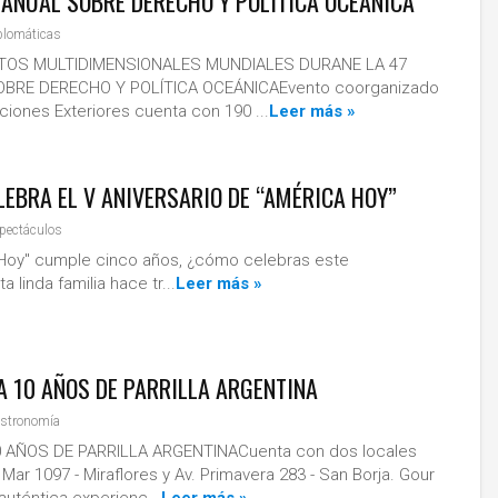
 ANUAL SOBRE DERECHO Y POLÍTICA OCEÁNICA
plomáticas
TOS MULTIDIMENSIONALES MUNDIALES DURANE LA 47
BRE DERECHO Y POLÍTICA OCEÁNICAEvento coorganizado
aciones Exteriores cuenta con 190 ...
Leer más »
EBRA EL V ANIVERSARIO DE “AMÉRICA HOY”
pectáculos
ple cinco años, ¿cómo celebras este
a linda familia hace tr...
Leer más »
 10 AÑOS DE PARRILLA ARGENTINA
stronomía
 AÑOS DE PARRILLA ARGENTINACuenta con dos locales
ar 1097 - Miraflores y Av. Primavera 283 - San Borja. Gour