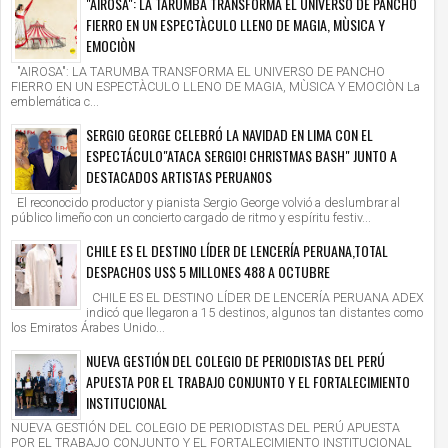
"AIROSA": LA TARUMBA TRANSFORMA EL UNIVERSO DE PANCHO
FIERRO EN UN ESPECTÀCULO LLENO DE MAGIA, MÙSICA Y
EMOCIÒN
"AIROSA": LA TARUMBA TRANSFORMA EL UNIVERSO DE PANCHO
FIERRO EN UN ESPECTÀCULO LLENO DE MAGIA, MÙSICA Y EMOCIÒN La
emblemática c...
SERGIO GEORGE CELEBRÓ LA NAVIDAD EN LIMA CON EL
ESPECTÁCULO"ATACA SERGIO! CHRISTMAS BASH" JUNTO A
DESTACADOS ARTISTAS PERUANOS
El reconocido productor y pianista Sergio George volvió a deslumbrar al
público limeño con un concierto cargado de ritmo y espíritu festiv...
CHILE ES EL DESTINO LÍDER DE LENCERÍA PERUANA,TOTAL
DESPACHOS US$ 5 MILLONES 488 A OCTUBRE
CHILE ES EL DESTINO LÍDER DE LENCERÍA PERUANA ADEX
indicó que llegaron a 15 destinos, algunos tan distantes como
los Emiratos Árabes Unido...
NUEVA GESTIÓN DEL COLEGIO DE PERIODISTAS DEL PERÚ
APUESTA POR EL TRABAJO CONJUNTO Y EL FORTALECIMIENTO
INSTITUCIONAL
NUEVA GESTIÓN DEL COLEGIO DE PERIODISTAS DEL PERÚ APUESTA
POR EL TRABAJO CONJUNTO Y EL FORTALECIMIENTO INSTITUCIONAL