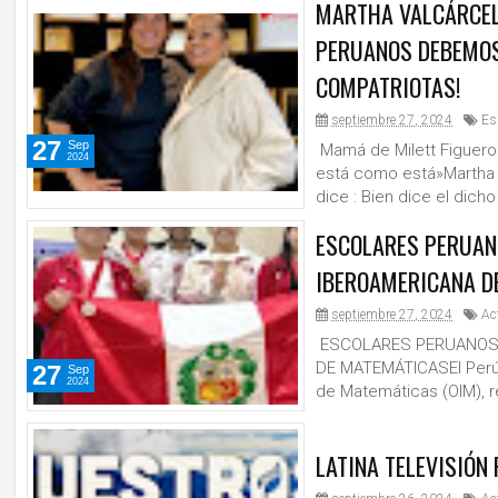
MARTHA VALCÁRCEL 
PERUANOS DEBEMOS
COMPATRIOTAS!
septiembre 27, 2024
Es
27
Sep
Mamá de Milett Figueroa
2024
está como está»Martha V
dice : Bien dice el dicho 
ESCOLARES PERUAN
IBEROAMERICANA D
septiembre 27, 2024
Ac
ESCOLARES PERUANOS 
DE MATEMÁTICASEl Perú
27
Sep
2024
de Matemáticas (OIM), re
LATINA TELEVISIÓ