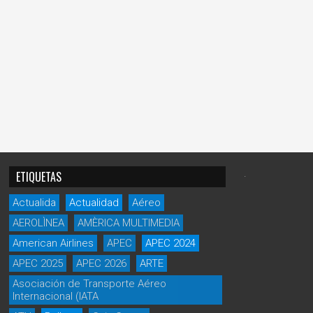
.
ETIQUETAS
Actualida
Actualidad
Aéreo
AEROLÌNEA
AMÈRICA MULTIMEDIA
American Airlines
APEC
APEC 2024
APEC 2025
APEC 2026
ARTE
Asociación de Transporte Aéreo
Internacional (IATA