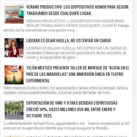
VERANO PRODUCTIVO: LOS DISPOSITIVOS HONOR PARA SEGUIR
TRABAJANDO DESDE CUALQUIER LUGAR
VERANO PRODUCTIVO: LOS DISPOSITIVOS HONOR PARA
SEGUIR TRABAJANDO DESDE CUALQUIER LUGAR El trabajo
remoto se ha convertido en una opción muy ...
LIDERAR ES DEJAR HUELLA, NO OSTENTAR UN CARGO
LIDERAR ES DEJAR HUELLA, NO OSTENTAR UN CARGO El
verdadero liderazgo se construye a través de las acciones, la
visión y la capacidad de gene...
TELÒN MESTIZO PRESENTA TALLER DE MONTAJE DE "ALICIA EN EL
PAÌS DE LAS MARAVILLAS":UNA INMERSIÒN ÙNICA EN TEATRO
EXPERIMENTAL
Telón Mestizo invita a todos los apasionados de las artes escénicas, tanto a
novatos como a experimentados, a formar parte del taller de mon...
EXPORTACIÓN DE VINO Y OTRAS BEBIDAS ESPIRITUOSAS
CRECIÓ 10%, US$13 MILLONES 656 MIL ENTRE ENERO Y
OCTUBRE 2025
La oferta también incluyó Pisco, aguardiente y ron. Gremio empresarial pidió
avanzar en la agenda pendiente que incluye asegurar la trazabi...