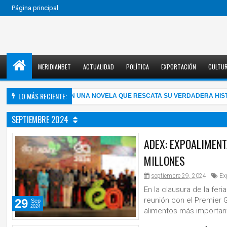
Página principal
MERIDIANBET
ACTUALIDAD
POLÍTICA
EXPORTACIÓN
CULTU
LO MÁS RECIENTE:
E ALMA MAHLER EN UNA NOVELA QUE RESCATA SU VERDADERA HISTORIA
SEPTIEMBRE 2024
ADEX: EXPOALIMEN
MILLONES
septiembre 29, 2024
Ex
En la clausura de la fer
reunión con el Premier G
29
Sep
2024
alimentos más importan