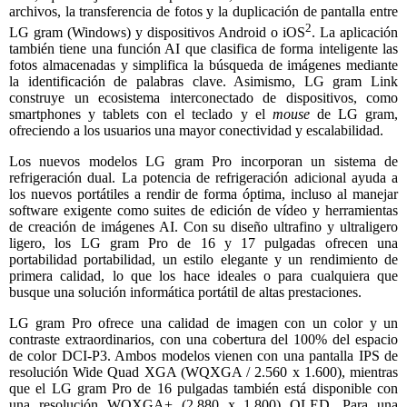
archivos, la transferencia de fotos y la duplicación de pantalla entre
2
LG gram (Windows) y dispositivos Android o iOS
. La aplicación
también tiene una función AI que clasifica de forma inteligente las
fotos almacenadas y simplifica la búsqueda de imágenes mediante
la identificación de palabras clave. Asimismo, LG gram Link
construye un ecosistema interconectado de dispositivos, como
smartphones y tablets con el teclado y el
mouse
de LG gram,
ofreciendo a los usuarios una mayor conectividad y escalabilidad.
Los nuevos modelos LG gram Pro incorporan un sistema de
refrigeración dual. La potencia de refrigeración adicional ayuda a
los nuevos portátiles a rendir de forma óptima, incluso al manejar
software exigente como suites de edición de vídeo y herramientas
de creación de imágenes AI. Con su diseño ultrafino y ultraligero
ligero, los LG gram Pro de 16 y 17 pulgadas ofrecen una
portabilidad portabilidad, un estilo elegante y un rendimiento de
primera calidad, lo que los hace ideales o para cualquiera que
busque una solución informática portátil de altas prestaciones.
LG gram Pro ofrece una calidad de imagen con un color y un
contraste extraordinarios, con una cobertura del 100% del espacio
de color DCI-P3. Ambos modelos vienen con una pantalla IPS de
resolución Wide Quad XGA (WQXGA / 2.560 x 1.600), mientras
que el LG gram Pro de 16 pulgadas también está disponible con
una resolución WQXGA+ (2.880 x 1.800) OLED. Para una