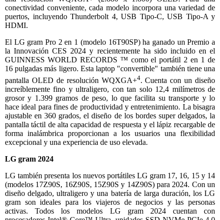
conectividad conveniente, cada modelo incorpora una variedad de
puertos, incluyendo Thunderbolt 4, USB Tipo-C, USB Tipo-A y
HDMI.
El LG gram Pro 2 en 1 (modelo 16T90SP) ha ganado un Premio a
la Innovación CES 2024 y recientemente ha sido incluido en el
GUINNESS WORLD RECORDS ™ como el portátil 2 en 1 de
16 pulgadas más ligero. Esta laptop "convertible" también tiene una
4
pantalla OLED de resolución WQXGA+
. Cuenta con un diseño
increíblemente fino y ultraligero, con tan solo 12,4 milímetros de
grosor y 1.399 gramos de peso, lo que facilita su transporte y lo
hace ideal para fines de productividad y entretenimiento. La bisagra
ajustable en 360 grados, el diseño de los bordes super delgados, la
pantalla táctil de alta capacidad de respuesta y el lápiz recargable de
forma inalámbrica proporcionan a los usuarios una flexibilidad
excepcional y una experiencia de uso elevada.
LG gram 2024
LG también presenta los nuevos portátiles LG gram 17, 16, 15 y 14
(modelos 17Z90S, 16Z90S, 15Z90S y 14Z90S) para 2024. Con un
diseño delgado, ultraligero y una batería de larga duración, los LG
gram son ideales para los viajeros de negocios y las personas
activas. Todos los modelos LG gram 2024 cuentan con
procesadores Intel® Core™ Ultra, unidades SSD NVMe PCIe 4.0