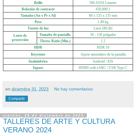
Brillo
500 ANSI Lumens
Relación de contraste
450,000:1
Tamaño (An x Pr x Al)
80 x 135 x 135 mm
Peso
1.49 kg
Fuente de luz
Laser (RGB)
Tamaño de pantalla
50 - 120 pulgadas
Lente de
proyección
Throw Ratio (Min.)
1.2
HDR
HDR 10
Keystone
Ajuste automático de la pantalla
Inalámbrico
Android / iOS
Inputs
HDMI with eARC / USB Type C
en
diciembre 31, 2023
No hay comentarios:
Compartir
viernes, 29 de diciembre de 2023
TALLERES DE ARTE Y CULTURA
VERANO 2024