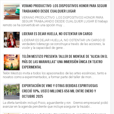
VERANO PRODUCTIVO: LOS DISPOSITIVOS HONOR PARA SEGUIR
TRABAJANDO DESDE CUALQUIER LUGAR
VERANO PRODUCTIVO: LOS DISPOSITIVOS HONOR PARA
SEGUIR TRABAJANDO DESDE CUALQUIER LUGAR El trabajo
remoto se ha convertido en una opción muy ...
LIDERAR ES DEJAR HUELLA, NO OSTENTAR UN CARGO
LIDERAR ES DEJAR HUELLA, NO OSTENTAR UN CARGO El
verdadero liderazgo se construye a través de las acciones, la
visión y la capacidad de gene...
TELÒN MESTIZO PRESENTA TALLER DE MONTAJE DE "ALICIA EN EL
PAÌS DE LAS MARAVILLAS":UNA INMERSIÒN ÙNICA EN TEATRO
EXPERIMENTAL
Telón Mestizo invita a todos los apasionados de las artes escénicas, tanto a
novatos como a experimentados, a formar parte del taller de mon...
EXPORTACIÓN DE VINO Y OTRAS BEBIDAS ESPIRITUOSAS
CRECIÓ 10%, US$13 MILLONES 656 MIL ENTRE ENERO Y
OCTUBRE 2025
La oferta también incluyó Pisco, aguardiente y ron. Gremio empresarial pidió
avanzar en la agenda pendiente que incluye asegurar la trazabi...