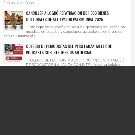
El Colegio de Periodi...
CANCILLERÍA LOGRÓ REPATRIACIÓN DE 1,053 BIENES
CULTURALES DE ALTO VALOR PATRIMONIAL 2025
Este logro se concretó gracias a las gestiones realizadas por
nuestras embajadas y consulados acreditados en diversos
países. Durante el a...
COLEGIO DE PERIODISTAS DEL PERÚ LANZA TALLER DE
PODCASTS CON INTELIGENCIA ARTIFICIAL
COLEGIO DE PERIODISTAS DEL PERÚ PRESENTA TALLER
DE PODCASTS EN ALIANZA CON INTEL Iniciativa fortalece
competencias digitales en un context...