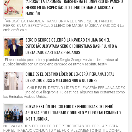
"AIROSA": LA TARUMBA TRANSFORMA EL UNIVERSO DE PANCHO
FIERRO EN UN ESPECTÀCULO LLENO DE MAGIA, MÙSICA Y
EMOCIÒN
"AIROSA": LA TARUMBA TRANSFORMA EL UNIVERSO DE PANCHO
FIERRO EN UN ESPECTÀCULO LLENO DE MAGIA, MÙSICA Y EMOCIÒN La
emblemática c...
SERGIO GEORGE CELEBRÓ LA NAVIDAD EN LIMA CON EL
ESPECTÁCULO"ATACA SERGIO! CHRISTMAS BASH" JUNTO A
DESTACADOS ARTISTAS PERUANOS
El reconocido productor y pianista Sergio George volvió a deslumbrar al
público limeño con un concierto cargado de ritmo y espíritu festiv...
CHILE ES EL DESTINO LÍDER DE LENCERÍA PERUANA,TOTAL
DESPACHOS US$ 5 MILLONES 488 A OCTUBRE
CHILE ES EL DESTINO LÍDER DE LENCERÍA PERUANA ADEX
indicó que llegaron a 15 destinos, algunos tan distantes como
los Emiratos Árabes Unido...
NUEVA GESTIÓN DEL COLEGIO DE PERIODISTAS DEL PERÚ
APUESTA POR EL TRABAJO CONJUNTO Y EL FORTALECIMIENTO
INSTITUCIONAL
NUEVA GESTIÓN DEL COLEGIO DE PERIODISTAS DEL PERÚ APUESTA
POR EL TRABAJO CONJUNTO Y EL FORTALECIMIENTO INSTITUCIONAL