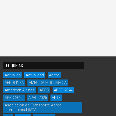
ETIQUETAS
Actualida
Actualidad
Aéreo
AEROLÌNEA
AMÈRICA MULTIMEDIA
American Airlines
APEC
APEC 2024
APEC 2025
APEC 2026
ARTE
Asociación de Transporte Aéreo
Internacional (IATA