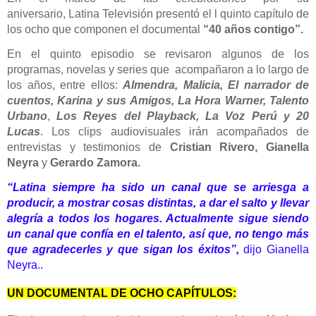
aniversario,
Latina
Televisión presentó el l quinto capítulo de
los ocho que componen el documental
“40 años contigo”.
En el quinto episodio se revisaron algunos de los
programas, novelas y series que acompañaron a lo largo de
los años, entre ellos:
Almendra, Malicia, El narrador de
cuentos, Karina y sus Amigos, La Hora Warner, Talento
Urbano
,
Los Reyes del Playback, La Voz Perú y 20
Lucas
. Los clips audiovisuales irán a
compañados de
entrevistas y testimonios de
Cristian Rivero, Gianella
Neyra
y
Gerardo Zamora.
“
Latina
siempre ha sido un canal que se arriesga a
producir, a mostrar cosas distintas, a dar el salto y llevar
alegría a todos los hogares. Actualmente sigue siendo
un canal que confía en el talento, así que, no tengo más
que agradecerles y que sigan los éxitos”,
dijo Gianella
Neyra..
UN DOCUMENTAL DE OCHO CAPÍTULOS: