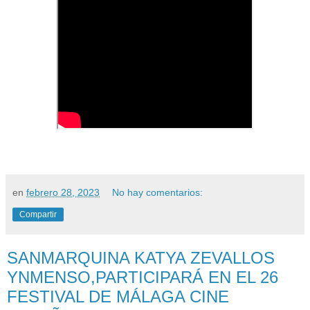
en
febrero 28, 2023
No hay comentarios:
Compartir
SANMARQUINA KATYA ZEVALLOS
YNMENSO,PARTICIPARÁ EN EL 26
FESTIVAL DE MÁLAGA CINE