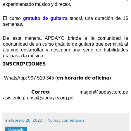
experimentado músico y director. 
El curso 
gratuito de guitarra
 tendrá una duración de 16 
semanas. 
De esta manera, APDAYC brinda a la comunidad la 
oportunidad de un curso gratuito de guitarra que permitirá al 
alumno desarrollar y descubrir una serie de habilidades 
gracias a la música. 
𝗜𝗡𝗦𝗖𝗥𝗜𝗣𝗖𝗜𝗢𝗡𝗘𝗦  
 WhatsApp: 997 510 345 (𝗲𝗻 𝗵𝗼𝗿𝗮𝗿𝗶𝗼 𝗱𝗲 𝗼𝗳𝗶𝗰𝗶𝗻𝗮) 
 𝗖𝗼𝗿𝗿𝗲𝗼: 
imagen@apdayc.org.pe
asistente.prensa@apdaycv.org.pe
en
febrero 28, 2023
No hay comentarios:
Compartir