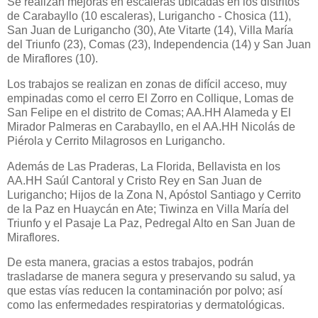
Se realizan mejoras en escaleras ubicadas en los distritos
de Carabayllo (10 escaleras), Lurigancho - Chosica (11),
San Juan de Lurigancho (30), Ate Vitarte (14), Villa María
del Triunfo (23), Comas (23), Independencia (14) y San Juan
de Miraflores (10).
Los trabajos se realizan en zonas de difícil acceso, muy
empinadas como el cerro El Zorro en Collique, Lomas de
San Felipe en el distrito de Comas; AA.HH Alameda y El
Mirador Palmeras en Carabayllo, en el AA.HH Nicolás de
Piérola y Cerrito Milagrosos en Lurigancho.
Además de Las Praderas, La Florida, Bellavista en los
AA.HH Saúl Cantoral y Cristo Rey en San Juan de
Lurigancho; Hijos de la Zona N, Apóstol Santiago y Cerrito
de la Paz en Huaycán en Ate; Tiwinza en Villa María del
Triunfo y el Pasaje La Paz, Pedregal Alto en San Juan de
Miraflores.
De esta manera, gracias a estos trabajos, podrán
trasladarse de manera segura y preservando su salud, ya
que estas vías reducen la contaminación por polvo; así
como las enfermedades respiratorias y dermatológicas.