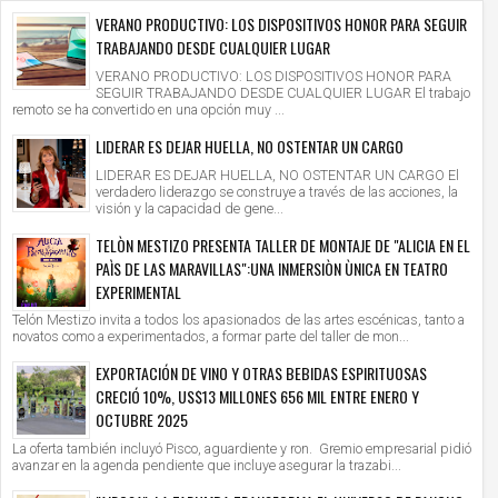
VERANO PRODUCTIVO: LOS DISPOSITIVOS HONOR PARA SEGUIR
TRABAJANDO DESDE CUALQUIER LUGAR
VERANO PRODUCTIVO: LOS DISPOSITIVOS HONOR PARA
SEGUIR TRABAJANDO DESDE CUALQUIER LUGAR El trabajo
remoto se ha convertido en una opción muy ...
LIDERAR ES DEJAR HUELLA, NO OSTENTAR UN CARGO
LIDERAR ES DEJAR HUELLA, NO OSTENTAR UN CARGO El
verdadero liderazgo se construye a través de las acciones, la
visión y la capacidad de gene...
TELÒN MESTIZO PRESENTA TALLER DE MONTAJE DE "ALICIA EN EL
PAÌS DE LAS MARAVILLAS":UNA INMERSIÒN ÙNICA EN TEATRO
EXPERIMENTAL
Telón Mestizo invita a todos los apasionados de las artes escénicas, tanto a
novatos como a experimentados, a formar parte del taller de mon...
EXPORTACIÓN DE VINO Y OTRAS BEBIDAS ESPIRITUOSAS
CRECIÓ 10%, US$13 MILLONES 656 MIL ENTRE ENERO Y
OCTUBRE 2025
La oferta también incluyó Pisco, aguardiente y ron. Gremio empresarial pidió
avanzar en la agenda pendiente que incluye asegurar la trazabi...