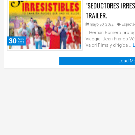
"SEDUCTORES IRRES
TRAILER.
mayo 30, 2022
Espectá
Hernán Romero protagon
Viaggio, Jean Franco Vé
30
May
2022
Valori Films y dirigida ...
Load Mo