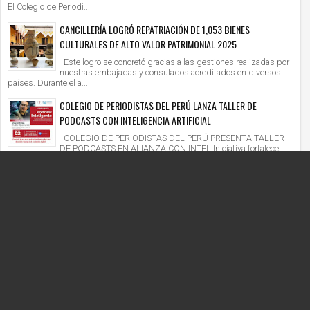
El Colegio de Periodi...
CANCILLERÍA LOGRÓ REPATRIACIÓN DE 1,053 BIENES
CULTURALES DE ALTO VALOR PATRIMONIAL 2025
Este logro se concretó gracias a las gestiones realizadas por
nuestras embajadas y consulados acreditados en diversos
países. Durante el a...
COLEGIO DE PERIODISTAS DEL PERÚ LANZA TALLER DE
PODCASTS CON INTELIGENCIA ARTIFICIAL
COLEGIO DE PERIODISTAS DEL PERÚ PRESENTA TALLER
DE PODCASTS EN ALIANZA CON INTEL Iniciativa fortalece
competencias digitales en un context...