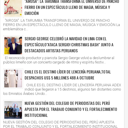
"AIROSA": LA TARUMBA TRANSFORMA EL UNIVERSO DE PANCHO
FIERRO EN UN ESPECTÀCULO LLENO DE MAGIA, MÙSICA Y
EMOCIÒN
"AIROSA": LA TARUMBA TRANSFORMA EL UNIVERSO DE PANCHO
FIERRO EN UN ESPECTÀCULO LLENO DE MAGIA, MÙSICA Y EMOCIÒN La
emblemática c...
SERGIO GEORGE CELEBRÓ LA NAVIDAD EN LIMA CON EL
ESPECTÁCULO"ATACA SERGIO! CHRISTMAS BASH" JUNTO A
DESTACADOS ARTISTAS PERUANOS
El reconocido productor y pianista Sergio George volvió a deslumbrar al
público limeño con un concierto cargado de ritmo y espíritu festiv...
CHILE ES EL DESTINO LÍDER DE LENCERÍA PERUANA,TOTAL
DESPACHOS US$ 5 MILLONES 488 A OCTUBRE
CHILE ES EL DESTINO LÍDER DE LENCERÍA PERUANA ADEX
indicó que llegaron a 15 destinos, algunos tan distantes como
los Emiratos Árabes Unido...
NUEVA GESTIÓN DEL COLEGIO DE PERIODISTAS DEL PERÚ
APUESTA POR EL TRABAJO CONJUNTO Y EL FORTALECIMIENTO
INSTITUCIONAL
NUEVA GESTIÓN DEL COLEGIO DE PERIODISTAS DEL PERÚ APUESTA
POR EL TRABAJO CONJUNTO Y EL FORTALECIMIENTO INSTITUCIONAL