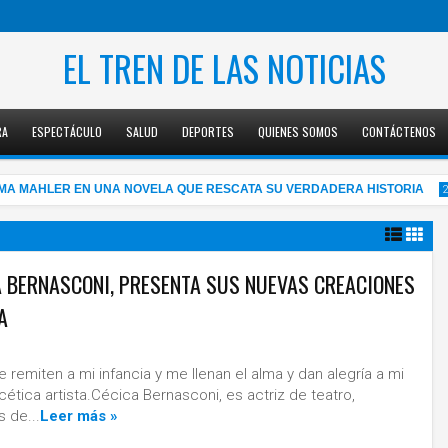
EL TREN DE LAS NOTICIAS
RA
ESPECTÁCULO
SALUD
DEPORTES
QUIENES SOMOS
CONTÁCTENOS
MAHLER EN UNA NOVELA QUE RESCATA SU VERDADERA HISTORIA
2:54 
A BERNASCONI, PRESENTA SUS NUEVAS CREACIONES
A
05
remiten a mi infancia y me llenan el alma y dan alegría a mi
acética artista.Cécica Bernasconi, es actriz de teatro,
s de...
Leer más »