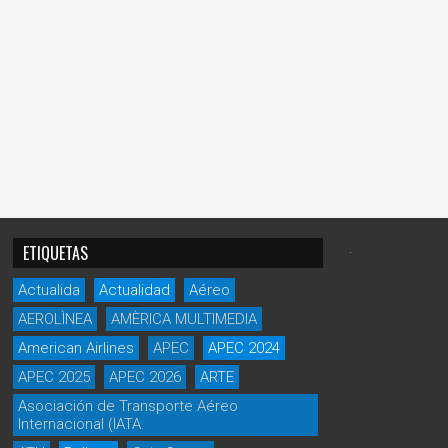
.
ETIQUETAS
Actualida
Actualidad
Aéreo
AEROLÌNEA
AMÈRICA MULTIMEDIA
American Airlines
APEC
APEC 2024
APEC 2025
APEC 2026
ARTE
Asociación de Transporte Aéreo
Internacional (IATA