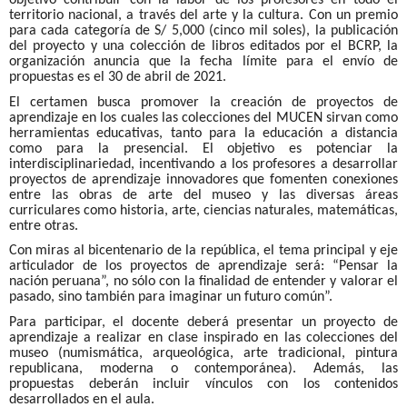
objetivo contribuir con la labor de los profesores en todo el
territorio nacional, a través del arte y la cultura. Con un premio
para cada categoría de S/ 5,000 (cinco mil soles), la publicación
del proyecto y una colección de libros editados por el BCRP, la
organización anuncia que la fecha límite para el envío de
propuestas es el 30 de abril de 2021.
El certamen busca promover la creación de proyectos de
aprendizaje en los cuales las colecciones del MUCEN sirvan como
herramientas educativas, tanto para la educación a distancia
como para la presencial. El objetivo es potenciar la
interdisciplinariedad, incentivando a los profesores a desarrollar
proyectos de aprendizaje innovadores que fomenten conexiones
entre las obras de arte del museo y las diversas áreas
curriculares como historia, arte, ciencias naturales, matemáticas,
entre otras.
Con miras al bicentenario de la república, el tema principal y eje
articulador de los proyectos de aprendizaje será: “Pensar la
nación peruana”, no sólo con la finalidad de entender y valorar el
pasado, sino también para imaginar un futuro común”.
Para participar, el docente deberá presentar un proyecto de
aprendizaje a realizar en clase inspirado en las colecciones del
museo (numismática, arqueológica, arte tradicional, pintura
republicana, moderna o contemporánea). Además, las
propuestas deberán incluir vínculos con los contenidos
desarrollados en el aula.