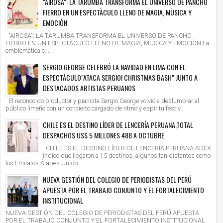
"AIROSA": LA TARUMBA TRANSFORMA EL UNIVERSO DE PANCHO
FIERRO EN UN ESPECTÀCULO LLENO DE MAGIA, MÙSICA Y
EMOCIÒN
"AIROSA": LA TARUMBA TRANSFORMA EL UNIVERSO DE PANCHO
FIERRO EN UN ESPECTÀCULO LLENO DE MAGIA, MÙSICA Y EMOCIÒN La
emblemática c...
SERGIO GEORGE CELEBRÓ LA NAVIDAD EN LIMA CON EL
ESPECTÁCULO"ATACA SERGIO! CHRISTMAS BASH" JUNTO A
DESTACADOS ARTISTAS PERUANOS
El reconocido productor y pianista Sergio George volvió a deslumbrar al
público limeño con un concierto cargado de ritmo y espíritu festiv...
CHILE ES EL DESTINO LÍDER DE LENCERÍA PERUANA,TOTAL
DESPACHOS US$ 5 MILLONES 488 A OCTUBRE
CHILE ES EL DESTINO LÍDER DE LENCERÍA PERUANA ADEX
indicó que llegaron a 15 destinos, algunos tan distantes como
los Emiratos Árabes Unido...
NUEVA GESTIÓN DEL COLEGIO DE PERIODISTAS DEL PERÚ
APUESTA POR EL TRABAJO CONJUNTO Y EL FORTALECIMIENTO
INSTITUCIONAL
NUEVA GESTIÓN DEL COLEGIO DE PERIODISTAS DEL PERÚ APUESTA
POR EL TRABAJO CONJUNTO Y EL FORTALECIMIENTO INSTITUCIONAL