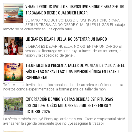
VERANO PRODUCTIVO: LOS DISPOSITIVOS HONOR PARA SEGUIR
TRABAJANDO DESDE CUALQUIER LUGAR
VERANO PRODUCTIVO: LOS DISPOSITIVOS HONOR PARA
SEGUIR TRABAJANDO DESDE CUALQUIER LUGAR El trabajo
remoto se ha convertido en una opción muy ...
LIDERAR ES DEJAR HUELLA, NO OSTENTAR UN CARGO
LIDERAR ES DEJAR HUELLA, NO OSTENTAR UN CARGO El
verdadero liderazgo se construye a través de las acciones, la
visión y la capacidad de gene...
TELÒN MESTIZO PRESENTA TALLER DE MONTAJE DE "ALICIA EN EL
PAÌS DE LAS MARAVILLAS":UNA INMERSIÒN ÙNICA EN TEATRO
EXPERIMENTAL
Telón Mestizo invita a todos los apasionados de las artes escénicas, tanto a
novatos como a experimentados, a formar parte del taller de mon...
EXPORTACIÓN DE VINO Y OTRAS BEBIDAS ESPIRITUOSAS
CRECIÓ 10%, US$13 MILLONES 656 MIL ENTRE ENERO Y
OCTUBRE 2025
La oferta también incluyó Pisco, aguardiente y ron. Gremio empresarial pidió
avanzar en la agenda pendiente que incluye asegurar la trazabi...