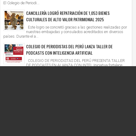
El Colegio de Periodi...
CANCILLERÍA LOGRÓ REPATRIACIÓN DE 1,053 BIENES
CULTURALES DE ALTO VALOR PATRIMONIAL 2025
Este logro se concretó gracias a las gestiones realizadas por
nuestras embajadas y consulados acreditados en diversos
países. Durante el a...
COLEGIO DE PERIODISTAS DEL PERÚ LANZA TALLER DE
PODCASTS CON INTELIGENCIA ARTIFICIAL
COLEGIO DE PERIODISTAS DEL PERÚ PRESENTA TALLER
DE PODCASTS EN ALIANZA CON INTEL Iniciativa fortalece
competencias digitales en un context...