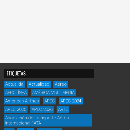
ETIQUETAS
Actualida
Actualidad
Aéreo
AEROLÌNEA
AMÈRICA MULTIMEDIA
American Airlines
APEC
APEC 2024
APEC 2025
APEC 2026
ARTE
Asociación de Transporte Aéreo
Internacional (IATA