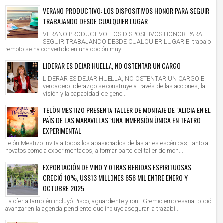
VERANO PRODUCTIVO: LOS DISPOSITIVOS HONOR PARA SEGUIR
TRABAJANDO DESDE CUALQUIER LUGAR
VERANO PRODUCTIVO: LOS DISPOSITIVOS HONOR PARA
SEGUIR TRABAJANDO DESDE CUALQUIER LUGAR El trabajo
remoto se ha convertido en una opción muy ...
LIDERAR ES DEJAR HUELLA, NO OSTENTAR UN CARGO
LIDERAR ES DEJAR HUELLA, NO OSTENTAR UN CARGO El
verdadero liderazgo se construye a través de las acciones, la
visión y la capacidad de gene...
TELÒN MESTIZO PRESENTA TALLER DE MONTAJE DE "ALICIA EN EL
PAÌS DE LAS MARAVILLAS":UNA INMERSIÒN ÙNICA EN TEATRO
EXPERIMENTAL
Telón Mestizo invita a todos los apasionados de las artes escénicas, tanto a
novatos como a experimentados, a formar parte del taller de mon...
EXPORTACIÓN DE VINO Y OTRAS BEBIDAS ESPIRITUOSAS
CRECIÓ 10%, US$13 MILLONES 656 MIL ENTRE ENERO Y
OCTUBRE 2025
La oferta también incluyó Pisco, aguardiente y ron. Gremio empresarial pidió
avanzar en la agenda pendiente que incluye asegurar la trazabi...