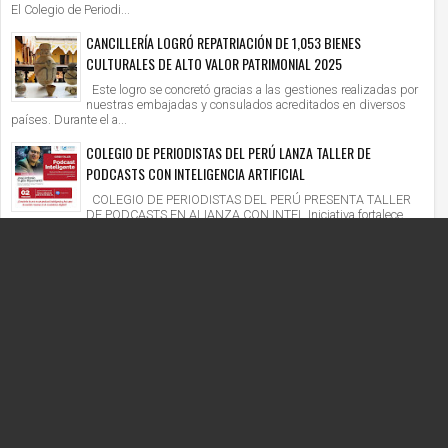
El Colegio de Periodi...
CANCILLERÍA LOGRÓ REPATRIACIÓN DE 1,053 BIENES
CULTURALES DE ALTO VALOR PATRIMONIAL 2025
Este logro se concretó gracias a las gestiones realizadas por
nuestras embajadas y consulados acreditados en diversos
países. Durante el a...
COLEGIO DE PERIODISTAS DEL PERÚ LANZA TALLER DE
PODCASTS CON INTELIGENCIA ARTIFICIAL
COLEGIO DE PERIODISTAS DEL PERÚ PRESENTA TALLER
DE PODCASTS EN ALIANZA CON INTEL Iniciativa fortalece
competencias digitales en un context...