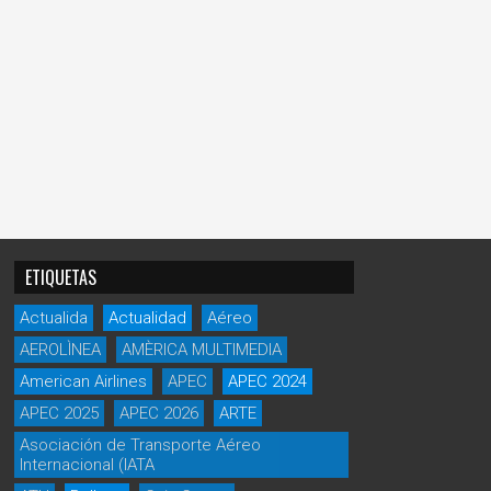
ETIQUETAS
Actualida
Actualidad
Aéreo
AEROLÌNEA
AMÈRICA MULTIMEDIA
American Airlines
APEC
APEC 2024
APEC 2025
APEC 2026
ARTE
Asociación de Transporte Aéreo
Internacional (IATA