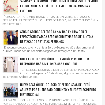
"AIROSA": LA TARUMBA TRANSFORMA EL UNIVERSO DE PANCHO
FIERRO EN UN ESPECTÀCULO LLENO DE MAGIA, MÙSICA Y
EMOCIÒN
"AIROSA": LA TARUMBA TRANSFORMA EL UNIVERSO DE PANCHO
FIERRO EN UN ESPECTÀCULO LLENO DE MAGIA, MÙSICA Y EMOCIÒN La
emblemática c...
SERGIO GEORGE CELEBRÓ LA NAVIDAD EN LIMA CON EL
ESPECTÁCULO"ATACA SERGIO! CHRISTMAS BASH" JUNTO A
DESTACADOS ARTISTAS PERUANOS
El reconocido productor y pianista Sergio George volvió a deslumbrar al
público limeño con un concierto cargado de ritmo y espíritu festiv...
CHILE ES EL DESTINO LÍDER DE LENCERÍA PERUANA,TOTAL
DESPACHOS US$ 5 MILLONES 488 A OCTUBRE
CHILE ES EL DESTINO LÍDER DE LENCERÍA PERUANA ADEX
indicó que llegaron a 15 destinos, algunos tan distantes como
los Emiratos Árabes Unido...
NUEVA GESTIÓN DEL COLEGIO DE PERIODISTAS DEL PERÚ
APUESTA POR EL TRABAJO CONJUNTO Y EL FORTALECIMIENTO
INSTITUCIONAL
NUEVA GESTIÓN DEL COLEGIO DE PERIODISTAS DEL PERÚ APUESTA
POR EL TRABAJO CONJUNTO Y EL FORTALECIMIENTO INSTITUCIONAL