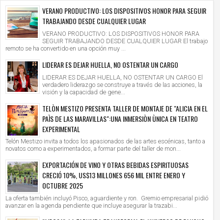
VERANO PRODUCTIVO: LOS DISPOSITIVOS HONOR PARA SEGUIR
TRABAJANDO DESDE CUALQUIER LUGAR
VERANO PRODUCTIVO: LOS DISPOSITIVOS HONOR PARA
SEGUIR TRABAJANDO DESDE CUALQUIER LUGAR El trabajo
remoto se ha convertido en una opción muy ...
LIDERAR ES DEJAR HUELLA, NO OSTENTAR UN CARGO
LIDERAR ES DEJAR HUELLA, NO OSTENTAR UN CARGO El
verdadero liderazgo se construye a través de las acciones, la
visión y la capacidad de gene...
TELÒN MESTIZO PRESENTA TALLER DE MONTAJE DE "ALICIA EN EL
PAÌS DE LAS MARAVILLAS":UNA INMERSIÒN ÙNICA EN TEATRO
EXPERIMENTAL
Telón Mestizo invita a todos los apasionados de las artes escénicas, tanto a
novatos como a experimentados, a formar parte del taller de mon...
EXPORTACIÓN DE VINO Y OTRAS BEBIDAS ESPIRITUOSAS
CRECIÓ 10%, US$13 MILLONES 656 MIL ENTRE ENERO Y
OCTUBRE 2025
La oferta también incluyó Pisco, aguardiente y ron. Gremio empresarial pidió
avanzar en la agenda pendiente que incluye asegurar la trazabi...