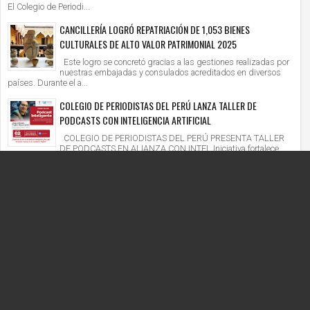
El Colegio de Periodi...
CANCILLERÍA LOGRÓ REPATRIACIÓN DE 1,053 BIENES
CULTURALES DE ALTO VALOR PATRIMONIAL 2025
Este logro se concretó gracias a las gestiones realizadas por
nuestras embajadas y consulados acreditados en diversos
países. Durante el a...
COLEGIO DE PERIODISTAS DEL PERÚ LANZA TALLER DE
PODCASTS CON INTELIGENCIA ARTIFICIAL
COLEGIO DE PERIODISTAS DEL PERÚ PRESENTA TALLER
DE PODCASTS EN ALIANZA CON INTEL Iniciativa fortalece
competencias digitales en un context...