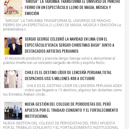
"AIROSA": LA TARUMBA TRANSFORMA EL UNIVERSO DE PANCHO
FIERRO EN UN ESPECTÀCULO LLENO DE MAGIA, MÙSICA Y
EMOCIÒN
"AIROSA": LA TARUMBA TRANSFORMA EL UNIVERSO DE PANCHO
FIERRO EN UN ESPECTÀCULO LLENO DE MAGIA, MÙSICA Y EMOCIÒN La
emblemática c...
SERGIO GEORGE CELEBRÓ LA NAVIDAD EN LIMA CON EL
ESPECTÁCULO"ATACA SERGIO! CHRISTMAS BASH" JUNTO A
DESTACADOS ARTISTAS PERUANOS
El reconocido productor y pianista Sergio George volvió a deslumbrar al
público limeño con un concierto cargado de ritmo y espíritu festiv...
CHILE ES EL DESTINO LÍDER DE LENCERÍA PERUANA,TOTAL
DESPACHOS US$ 5 MILLONES 488 A OCTUBRE
CHILE ES EL DESTINO LÍDER DE LENCERÍA PERUANA ADEX
indicó que llegaron a 15 destinos, algunos tan distantes como
los Emiratos Árabes Unido...
NUEVA GESTIÓN DEL COLEGIO DE PERIODISTAS DEL PERÚ
APUESTA POR EL TRABAJO CONJUNTO Y EL FORTALECIMIENTO
INSTITUCIONAL
NUEVA GESTIÓN DEL COLEGIO DE PERIODISTAS DEL PERÚ APUESTA
POR EL TRABAJO CONJUNTO Y EL FORTALECIMIENTO INSTITUCIONAL