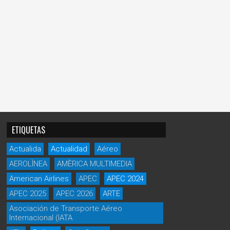
ETIQUETAS
Actualida
Actualidad
Aéreo
AEROLÌNEA
AMÈRICA MULTIMEDIA
American Airlines
APEC
APEC 2024
APEC 2025
APEC 2026
ARTE
Asociación de Transporte Aéreo
Internacional (IATA