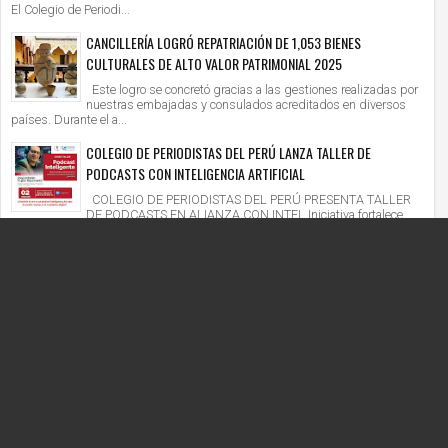
El Colegio de Periodi...
CANCILLERÍA LOGRÓ REPATRIACIÓN DE 1,053 BIENES
CULTURALES DE ALTO VALOR PATRIMONIAL 2025
Este logro se concretó gracias a las gestiones realizadas por
nuestras embajadas y consulados acreditados en diversos
países. Durante el a...
COLEGIO DE PERIODISTAS DEL PERÚ LANZA TALLER DE
PODCASTS CON INTELIGENCIA ARTIFICIAL
COLEGIO DE PERIODISTAS DEL PERÚ PRESENTA TALLER
DE PODCASTS EN ALIANZA CON INTEL Iniciativa fortalece
competencias digitales en un context...