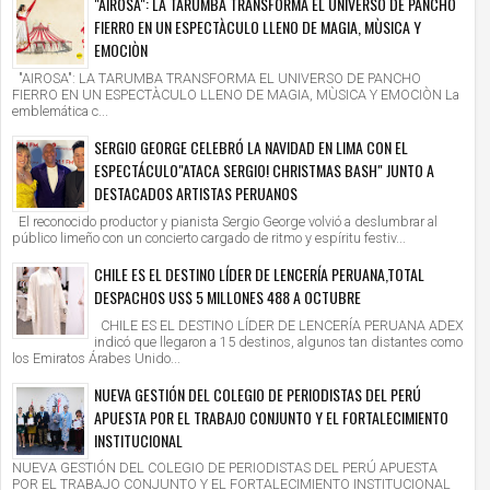
"AIROSA": LA TARUMBA TRANSFORMA EL UNIVERSO DE PANCHO
FIERRO EN UN ESPECTÀCULO LLENO DE MAGIA, MÙSICA Y
EMOCIÒN
"AIROSA": LA TARUMBA TRANSFORMA EL UNIVERSO DE PANCHO
FIERRO EN UN ESPECTÀCULO LLENO DE MAGIA, MÙSICA Y EMOCIÒN La
emblemática c...
SERGIO GEORGE CELEBRÓ LA NAVIDAD EN LIMA CON EL
ESPECTÁCULO"ATACA SERGIO! CHRISTMAS BASH" JUNTO A
DESTACADOS ARTISTAS PERUANOS
El reconocido productor y pianista Sergio George volvió a deslumbrar al
público limeño con un concierto cargado de ritmo y espíritu festiv...
CHILE ES EL DESTINO LÍDER DE LENCERÍA PERUANA,TOTAL
DESPACHOS US$ 5 MILLONES 488 A OCTUBRE
CHILE ES EL DESTINO LÍDER DE LENCERÍA PERUANA ADEX
indicó que llegaron a 15 destinos, algunos tan distantes como
los Emiratos Árabes Unido...
NUEVA GESTIÓN DEL COLEGIO DE PERIODISTAS DEL PERÚ
APUESTA POR EL TRABAJO CONJUNTO Y EL FORTALECIMIENTO
INSTITUCIONAL
NUEVA GESTIÓN DEL COLEGIO DE PERIODISTAS DEL PERÚ APUESTA
POR EL TRABAJO CONJUNTO Y EL FORTALECIMIENTO INSTITUCIONAL