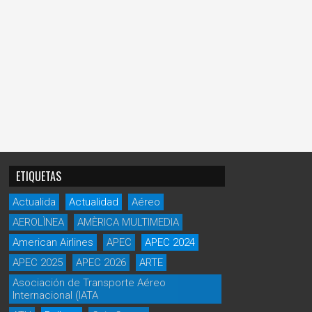
ETIQUETAS
Actualida
Actualidad
Aéreo
AEROLÌNEA
AMÈRICA MULTIMEDIA
American Airlines
APEC
APEC 2024
APEC 2025
APEC 2026
ARTE
Asociación de Transporte Aéreo
Internacional (IATA