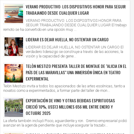
VERANO PRODUCTIVO: LOS DISPOSITIVOS HONOR PARA SEGUIR
TRABAJANDO DESDE CUALQUIER LUGAR
VERANO PRODUCTIVO: LOS DISPOSITIVOS HONOR PARA
SEGUIR TRABAJANDO DESDE CUALQUIER LUGAR El trabajo
remoto se ha convertido en una opción muy ...
LIDERAR ES DEJAR HUELLA, NO OSTENTAR UN CARGO
LIDERAR ES DEJAR HUELLA, NO OSTENTAR UN CARGO El
verdadero liderazgo se construye a través de las acciones, la
visión y la capacidad de gene...
TELÒN MESTIZO PRESENTA TALLER DE MONTAJE DE "ALICIA EN EL
PAÌS DE LAS MARAVILLAS":UNA INMERSIÒN ÙNICA EN TEATRO
EXPERIMENTAL
Telón Mestizo invita a todos los apasionados de las artes escénicas, tanto a
novatos como a experimentados, a formar parte del taller de mon...
EXPORTACIÓN DE VINO Y OTRAS BEBIDAS ESPIRITUOSAS
CRECIÓ 10%, US$13 MILLONES 656 MIL ENTRE ENERO Y
OCTUBRE 2025
La oferta también incluyó Pisco, aguardiente y ron. Gremio empresarial pidió
avanzar en la agenda pendiente que incluye asegurar la trazabi...