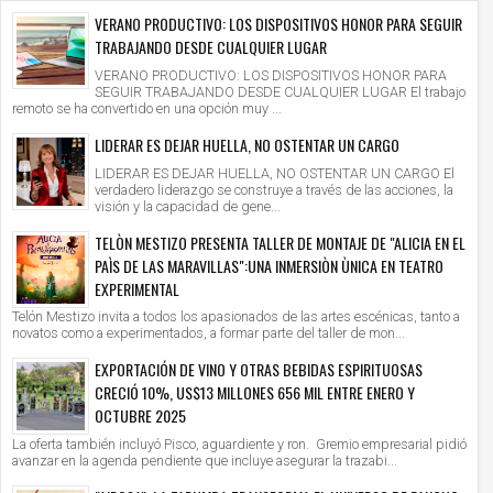
VERANO PRODUCTIVO: LOS DISPOSITIVOS HONOR PARA SEGUIR
TRABAJANDO DESDE CUALQUIER LUGAR
VERANO PRODUCTIVO: LOS DISPOSITIVOS HONOR PARA
SEGUIR TRABAJANDO DESDE CUALQUIER LUGAR El trabajo
remoto se ha convertido en una opción muy ...
LIDERAR ES DEJAR HUELLA, NO OSTENTAR UN CARGO
LIDERAR ES DEJAR HUELLA, NO OSTENTAR UN CARGO El
verdadero liderazgo se construye a través de las acciones, la
visión y la capacidad de gene...
TELÒN MESTIZO PRESENTA TALLER DE MONTAJE DE "ALICIA EN EL
PAÌS DE LAS MARAVILLAS":UNA INMERSIÒN ÙNICA EN TEATRO
EXPERIMENTAL
Telón Mestizo invita a todos los apasionados de las artes escénicas, tanto a
novatos como a experimentados, a formar parte del taller de mon...
EXPORTACIÓN DE VINO Y OTRAS BEBIDAS ESPIRITUOSAS
CRECIÓ 10%, US$13 MILLONES 656 MIL ENTRE ENERO Y
OCTUBRE 2025
La oferta también incluyó Pisco, aguardiente y ron. Gremio empresarial pidió
avanzar en la agenda pendiente que incluye asegurar la trazabi...