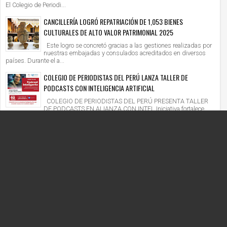
El Colegio de Periodi...
CANCILLERÍA LOGRÓ REPATRIACIÓN DE 1,053 BIENES
CULTURALES DE ALTO VALOR PATRIMONIAL 2025
Este logro se concretó gracias a las gestiones realizadas por
nuestras embajadas y consulados acreditados en diversos
países. Durante el a...
COLEGIO DE PERIODISTAS DEL PERÚ LANZA TALLER DE
PODCASTS CON INTELIGENCIA ARTIFICIAL
COLEGIO DE PERIODISTAS DEL PERÚ PRESENTA TALLER
DE PODCASTS EN ALIANZA CON INTEL Iniciativa fortalece
competencias digitales en un context...