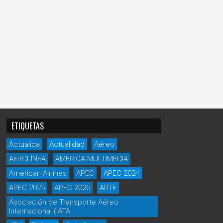
ETIQUETAS
Actualida
Actualidad
Aéreo
AEROLÌNEA
AMÈRICA MULTIMEDIA
American Airlines
APEC
APEC 2024
APEC 2025
APEC 2026
ARTE
Asociación de Transporte Aéreo
Internacional (IATA