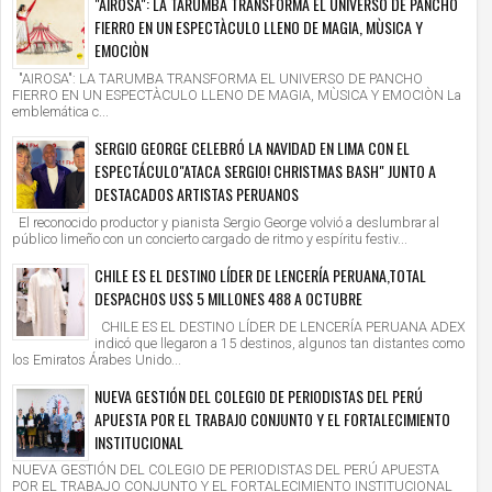
"AIROSA": LA TARUMBA TRANSFORMA EL UNIVERSO DE PANCHO
FIERRO EN UN ESPECTÀCULO LLENO DE MAGIA, MÙSICA Y
EMOCIÒN
"AIROSA": LA TARUMBA TRANSFORMA EL UNIVERSO DE PANCHO
FIERRO EN UN ESPECTÀCULO LLENO DE MAGIA, MÙSICA Y EMOCIÒN La
emblemática c...
SERGIO GEORGE CELEBRÓ LA NAVIDAD EN LIMA CON EL
ESPECTÁCULO"ATACA SERGIO! CHRISTMAS BASH" JUNTO A
DESTACADOS ARTISTAS PERUANOS
El reconocido productor y pianista Sergio George volvió a deslumbrar al
público limeño con un concierto cargado de ritmo y espíritu festiv...
CHILE ES EL DESTINO LÍDER DE LENCERÍA PERUANA,TOTAL
DESPACHOS US$ 5 MILLONES 488 A OCTUBRE
CHILE ES EL DESTINO LÍDER DE LENCERÍA PERUANA ADEX
indicó que llegaron a 15 destinos, algunos tan distantes como
los Emiratos Árabes Unido...
NUEVA GESTIÓN DEL COLEGIO DE PERIODISTAS DEL PERÚ
APUESTA POR EL TRABAJO CONJUNTO Y EL FORTALECIMIENTO
INSTITUCIONAL
NUEVA GESTIÓN DEL COLEGIO DE PERIODISTAS DEL PERÚ APUESTA
POR EL TRABAJO CONJUNTO Y EL FORTALECIMIENTO INSTITUCIONAL