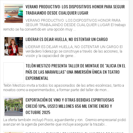
VERANO PRODUCTIVO: LOS DISPOSITIVOS HONOR PARA SEGUIR
TRABAJANDO DESDE CUALQUIER LUGAR
VERANO PRODUCTIVO: LOS DISPOSITIVOS HONOR PARA
SEGUIR TRABAJANDO DESDE CUALQUIER LUGAR El trabajo
remoto se ha convertido en una opción muy ...
LIDERAR ES DEJAR HUELLA, NO OSTENTAR UN CARGO
LIDERAR ES DEJAR HUELLA, NO OSTENTAR UN CARGO El
verdadero liderazgo se construye a través de las acciones, la
visión y la capacidad de gene...
TELÒN MESTIZO PRESENTA TALLER DE MONTAJE DE "ALICIA EN EL
PAÌS DE LAS MARAVILLAS":UNA INMERSIÒN ÙNICA EN TEATRO
EXPERIMENTAL
Telón Mestizo invita a todos los apasionados de las artes escénicas, tanto a
novatos como a experimentados, a formar parte del taller de mon...
EXPORTACIÓN DE VINO Y OTRAS BEBIDAS ESPIRITUOSAS
CRECIÓ 10%, US$13 MILLONES 656 MIL ENTRE ENERO Y
OCTUBRE 2025
La oferta también incluyó Pisco, aguardiente y ron. Gremio empresarial pidió
avanzar en la agenda pendiente que incluye asegurar la trazabi...