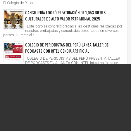
El Colegio de Periodi...
CANCILLERÍA LOGRÓ REPATRIACIÓN DE 1,053 BIENES
CULTURALES DE ALTO VALOR PATRIMONIAL 2025
Este logro se concretó gracias a las gestiones realizadas por
nuestras embajadas y consulados acreditados en diversos
países. Durante el a...
COLEGIO DE PERIODISTAS DEL PERÚ LANZA TALLER DE
PODCASTS CON INTELIGENCIA ARTIFICIAL
COLEGIO DE PERIODISTAS DEL PERÚ PRESENTA TALLER
DE PODCASTS EN ALIANZA CON INTEL Iniciativa fortalece
competencias digitales en un context...