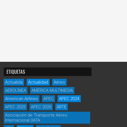
ETIQUETAS
Actualida
Actualidad
Aéreo
AEROLÌNEA
AMÈRICA MULTIMEDIA
American Airlines
APEC
APEC 2024
APEC 2025
APEC 2026
ARTE
Asociación de Transporte Aéreo
Internacional (IATA