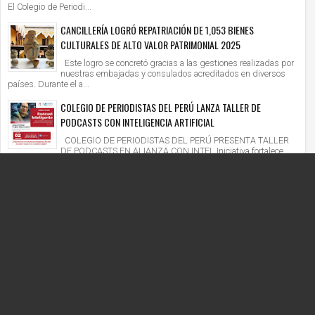
El Colegio de Periodi...
CANCILLERÍA LOGRÓ REPATRIACIÓN DE 1,053 BIENES
CULTURALES DE ALTO VALOR PATRIMONIAL 2025
Este logro se concretó gracias a las gestiones realizadas por
nuestras embajadas y consulados acreditados en diversos
países. Durante el a...
COLEGIO DE PERIODISTAS DEL PERÚ LANZA TALLER DE
PODCASTS CON INTELIGENCIA ARTIFICIAL
COLEGIO DE PERIODISTAS DEL PERÚ PRESENTA TALLER
DE PODCASTS EN ALIANZA CON INTEL Iniciativa fortalece
competencias digitales en un context...