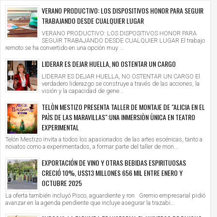
VERANO PRODUCTIVO: LOS DISPOSITIVOS HONOR PARA SEGUIR
TRABAJANDO DESDE CUALQUIER LUGAR
VERANO PRODUCTIVO: LOS DISPOSITIVOS HONOR PARA
SEGUIR TRABAJANDO DESDE CUALQUIER LUGAR El trabajo
remoto se ha convertido en una opción muy ...
LIDERAR ES DEJAR HUELLA, NO OSTENTAR UN CARGO
LIDERAR ES DEJAR HUELLA, NO OSTENTAR UN CARGO El
verdadero liderazgo se construye a través de las acciones, la
visión y la capacidad de gene...
TELÒN MESTIZO PRESENTA TALLER DE MONTAJE DE "ALICIA EN EL
PAÌS DE LAS MARAVILLAS":UNA INMERSIÒN ÙNICA EN TEATRO
EXPERIMENTAL
Telón Mestizo invita a todos los apasionados de las artes escénicas, tanto a
novatos como a experimentados, a formar parte del taller de mon...
EXPORTACIÓN DE VINO Y OTRAS BEBIDAS ESPIRITUOSAS
CRECIÓ 10%, US$13 MILLONES 656 MIL ENTRE ENERO Y
OCTUBRE 2025
La oferta también incluyó Pisco, aguardiente y ron. Gremio empresarial pidió
avanzar en la agenda pendiente que incluye asegurar la trazabi...