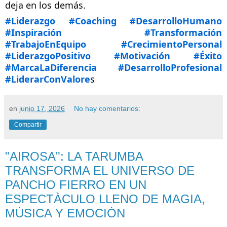
deja en los demás.
#Liderazgo
#Coaching
#DesarrolloHumano
#Inspiración
#Transformación
#TrabajoEnEq
uipo
#CrecimientoPersonal
#LiderazgoPositivo
#Motivación
#Éxito
#MarcaLaDiferencia
#DesarrolloProfesional
#LiderarConValore
s
en
junio 17, 2026
No hay comentarios:
Compartir
"AIROSA": LA TARUMBA
TRANSFORMA EL UNIVERSO DE
PANCHO FIERRO EN UN
ESPECTÀCULO LLENO DE MAGIA,
MÙSICA Y EMOCIÒN