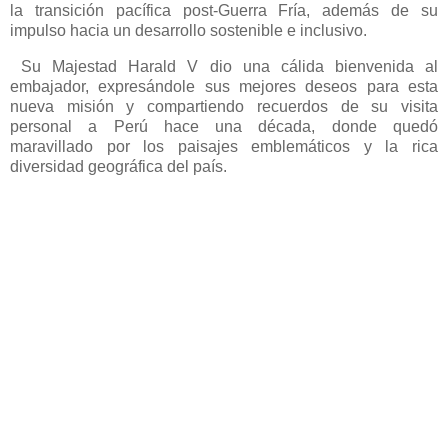
la transición pacífica post-Guerra Fría, además de su
impulso hacia un desarrollo sostenible e inclusivo.
Su Majestad Harald V dio una cálida bienvenida al
embajador, expresándole sus mejores deseos para esta
nueva misión y compartiendo recuerdos de su visita
personal a Perú hace una década, donde quedó
maravillado por los paisajes emblemáticos y la rica
diversidad geográfica del país.
Nota de Prensa
El jefe de misión destaca el compromiso del
Perú para fortalecer la cooperació
El
Embajador Rolando Ruiz Rosas entrega
cartas credenciales al
Rey Harald V de