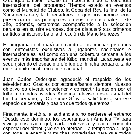
Orderique también resaltó la importancia de la cobertura
internacional del programa: “Hemos estado en eventos
como el Mundial de Clubes, la Copa del Rey, la final de la
Sudamericana y la Libertadores, lo que nos permite tener
presencia en los principales torneos internacionales. Este
año, además, estaremos acompañando a la selección
peruana en su gira europea, donde disputará sus primeros
partidos amistosos bajo la dirección de Mano Menezes.”
El programa continuará acercando a los hinchas peruanos
con entrevistas exclusivas a jugadores nacionales e
internacionales, así como con una cobertura cercana a los
eventos más importantes del fútbol mundial. La apuesta es
seguir siendo el espacio preferido del hincha peruano, tanto
en el ámbito local como internacional.
Juan Carlos Orderique agradeció el respaldo de los
televidentes: “Gracias por acompañarnos siempre. Nuestro
objetivo es divertir, entretener y compartir la pasión por el
fútbol con todos ustedes. América Televisión es el canal del
hincha peruano, y ‘Orderique Sí va a salir’ busca ser ese
espacio de cercanía y pasión que todos queremos.”
Finalmente, invitó a la audiencia a no perderse el estreno:
“Desde este domingo, los esperamos en América TV para
vivir juntos cada gol, cada entrevista y cada momento
especial del fútbol. ¡No se lo pierdan! La temporada 4 llega
con toda la energía y muchas novedades para que todos