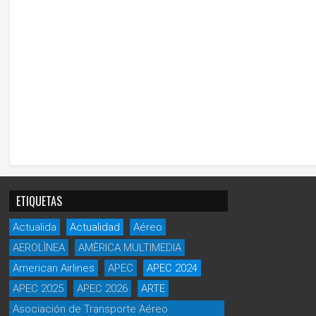
ETIQUETAS
Actualida
Actualidad
Aéreo
AEROLÌNEA
AMÈRICA MULTIMEDIA
American Airlines
APEC
APEC 2024
APEC 2025
APEC 2026
ARTE
Asociación de Transporte Aéreo