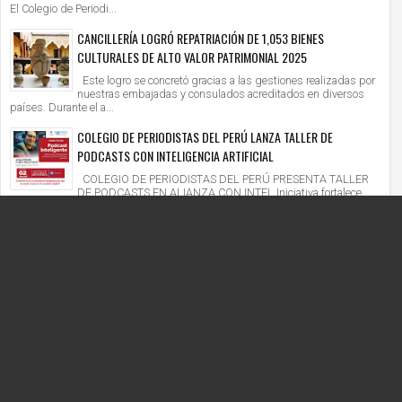
El Colegio de Periodi...
CANCILLERÍA LOGRÓ REPATRIACIÓN DE 1,053 BIENES
CULTURALES DE ALTO VALOR PATRIMONIAL 2025
Este logro se concretó gracias a las gestiones realizadas por
nuestras embajadas y consulados acreditados en diversos
países. Durante el a...
COLEGIO DE PERIODISTAS DEL PERÚ LANZA TALLER DE
PODCASTS CON INTELIGENCIA ARTIFICIAL
COLEGIO DE PERIODISTAS DEL PERÚ PRESENTA TALLER
DE PODCASTS EN ALIANZA CON INTEL Iniciativa fortalece
competencias digitales en un context...