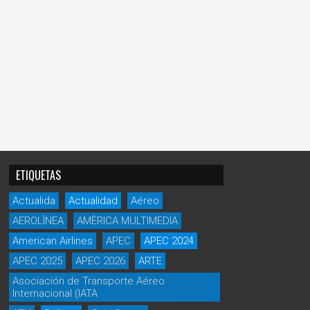
ETIQUETAS
Actualida
Actualidad
Aéreo
AEROLÌNEA
AMÈRICA MULTIMEDIA
American Airlines
APEC
APEC 2024
APEC 2025
APEC 2026
ARTE
Asociación de Transporte Aéreo
Internacional (IATA