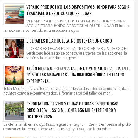
VERANO PRODUCTIVO: LOS DISPOSITIVOS HONOR PARA SEGUIR
TRABAJANDO DESDE CUALQUIER LUGAR
VERANO PRODUCTIVO: LOS DISPOSITIVOS HONOR PARA
SEGUIR TRABAJANDO DESDE CUALQUIER LUGAR El trabajo
remoto se ha convertido en una opción muy ...
LIDERAR ES DEJAR HUELLA, NO OSTENTAR UN CARGO
LIDERAR ES DEJAR HUELLA, NO OSTENTAR UN CARGO El
verdadero liderazgo se construye a través de las acciones, la
visión y la capacidad de gene...
TELÒN MESTIZO PRESENTA TALLER DE MONTAJE DE "ALICIA EN EL
PAÌS DE LAS MARAVILLAS":UNA INMERSIÒN ÙNICA EN TEATRO
EXPERIMENTAL
Telón Mestizo invita a todos los apasionados de las artes escénicas, tanto a
novatos como a experimentados, a formar parte del taller de mon...
EXPORTACIÓN DE VINO Y OTRAS BEBIDAS ESPIRITUOSAS
CRECIÓ 10%, US$13 MILLONES 656 MIL ENTRE ENERO Y
OCTUBRE 2025
La oferta también incluyó Pisco, aguardiente y ron. Gremio empresarial pidió
avanzar en la agenda pendiente que incluye asegurar la trazabi...