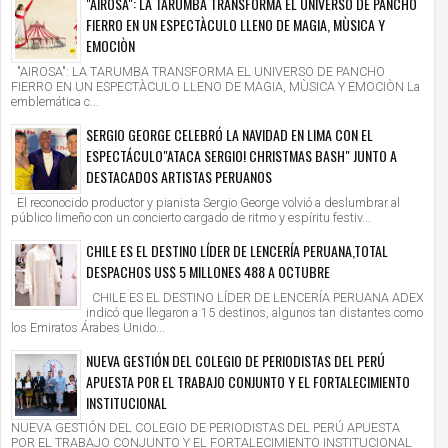
"AIROSA": LA TARUMBA TRANSFORMA EL UNIVERSO DE PANCHO
FIERRO EN UN ESPECTÀCULO LLENO DE MAGIA, MÙSICA Y
EMOCIÒN
"AIROSA": LA TARUMBA TRANSFORMA EL UNIVERSO DE PANCHO
FIERRO EN UN ESPECTÀCULO LLENO DE MAGIA, MÙSICA Y EMOCIÒN La
emblemática c...
SERGIO GEORGE CELEBRÓ LA NAVIDAD EN LIMA CON EL
ESPECTÁCULO"ATACA SERGIO! CHRISTMAS BASH" JUNTO A
DESTACADOS ARTISTAS PERUANOS
El reconocido productor y pianista Sergio George volvió a deslumbrar al
público limeño con un concierto cargado de ritmo y espíritu festiv...
CHILE ES EL DESTINO LÍDER DE LENCERÍA PERUANA,TOTAL
DESPACHOS US$ 5 MILLONES 488 A OCTUBRE
CHILE ES EL DESTINO LÍDER DE LENCERÍA PERUANA ADEX
indicó que llegaron a 15 destinos, algunos tan distantes como
los Emiratos Árabes Unido...
NUEVA GESTIÓN DEL COLEGIO DE PERIODISTAS DEL PERÚ
APUESTA POR EL TRABAJO CONJUNTO Y EL FORTALECIMIENTO
INSTITUCIONAL
NUEVA GESTIÓN DEL COLEGIO DE PERIODISTAS DEL PERÚ APUESTA
POR EL TRABAJO CONJUNTO Y EL FORTALECIMIENTO INSTITUCIONAL