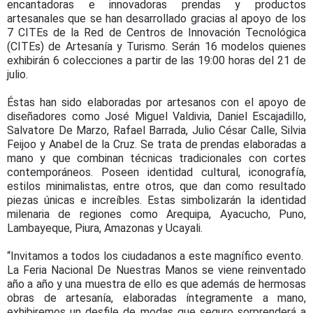
encantadoras e innovadoras prendas y productos
artesanales que se han desarrollado gracias al apoyo de los
7 CITEs de la Red de Centros de Innovación Tecnológica
(CITEs) de Artesanía y Turismo. Serán 16 modelos quienes
exhibirán 6 colecciones a partir de las 19:00 horas del 21 de
julio.
Éstas han sido elaboradas por artesanos con el apoyo de
diseñadores como José Miguel Valdivia, Daniel Escajadillo,
Salvatore De Marzo, Rafael Barrada, Julio César Calle, Silvia
Feijoo y Anabel de la Cruz. Se trata de prendas elaboradas a
mano y que combinan técnicas tradicionales con cortes
contemporáneos. Poseen identidad cultural, iconografía,
estilos minimalistas, entre otros, que dan como resultado
piezas únicas e increíbles. Estas simbolizarán la identidad
milenaria de regiones como Arequipa, Ayacucho, Puno,
Lambayeque, Piura, Amazonas y Ucayali.
“Invitamos a todos los ciudadanos a este magnífico evento.
La Feria Nacional De Nuestras Manos se viene reinventado
año a año y una muestra de ello es que además de hermosas
obras de artesanía, elaboradas íntegramente a mano,
exhibiremos un desfile de modas que seguro sorprenderá a