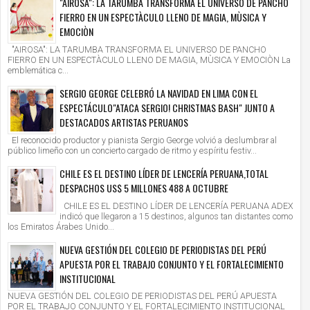
"AIROSA": LA TARUMBA TRANSFORMA EL UNIVERSO DE PANCHO
FIERRO EN UN ESPECTÀCULO LLENO DE MAGIA, MÙSICA Y
EMOCIÒN
"AIROSA": LA TARUMBA TRANSFORMA EL UNIVERSO DE PANCHO
FIERRO EN UN ESPECTÀCULO LLENO DE MAGIA, MÙSICA Y EMOCIÒN La
emblemática c...
SERGIO GEORGE CELEBRÓ LA NAVIDAD EN LIMA CON EL
ESPECTÁCULO"ATACA SERGIO! CHRISTMAS BASH" JUNTO A
DESTACADOS ARTISTAS PERUANOS
El reconocido productor y pianista Sergio George volvió a deslumbrar al
público limeño con un concierto cargado de ritmo y espíritu festiv...
CHILE ES EL DESTINO LÍDER DE LENCERÍA PERUANA,TOTAL
DESPACHOS US$ 5 MILLONES 488 A OCTUBRE
CHILE ES EL DESTINO LÍDER DE LENCERÍA PERUANA ADEX
indicó que llegaron a 15 destinos, algunos tan distantes como
los Emiratos Árabes Unido...
NUEVA GESTIÓN DEL COLEGIO DE PERIODISTAS DEL PERÚ
APUESTA POR EL TRABAJO CONJUNTO Y EL FORTALECIMIENTO
INSTITUCIONAL
NUEVA GESTIÓN DEL COLEGIO DE PERIODISTAS DEL PERÚ APUESTA
POR EL TRABAJO CONJUNTO Y EL FORTALECIMIENTO INSTITUCIONAL