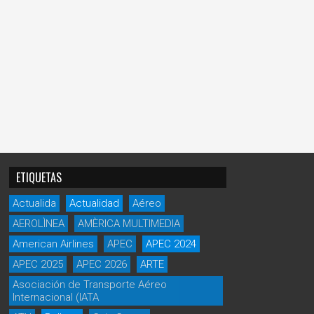
ETIQUETAS
Actualida
Actualidad
Aéreo
AEROLÌNEA
AMÈRICA MULTIMEDIA
American Airlines
APEC
APEC 2024
APEC 2025
APEC 2026
ARTE
Asociación de Transporte Aéreo
Internacional (IATA