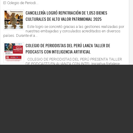
El Colegio de Periodi...
CANCILLERÍA LOGRÓ REPATRIACIÓN DE 1,053 BIENES
CULTURALES DE ALTO VALOR PATRIMONIAL 2025
Este logro se concretó gracias a las gestiones realizadas por
nuestras embajadas y consulados acreditados en diversos
países. Durante el a...
COLEGIO DE PERIODISTAS DEL PERÚ LANZA TALLER DE
PODCASTS CON INTELIGENCIA ARTIFICIAL
COLEGIO DE PERIODISTAS DEL PERÚ PRESENTA TALLER
DE PODCASTS EN ALIANZA CON INTEL Iniciativa fortalece
competencias digitales en un context...