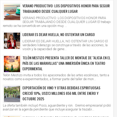
VERANO PRODUCTIVO: LOS DISPOSITIVOS HONOR PARA SEGUIR
TRABAJANDO DESDE CUALQUIER LUGAR
VERANO PRODUCTIVO: LOS DISPOSITIVOS HONOR PARA
SEGUIR TRABAJANDO DESDE CUALQUIER LUGAR El trabajo
remoto se ha convertido en una opción muy ...
LIDERAR ES DEJAR HUELLA, NO OSTENTAR UN CARGO
LIDERAR ES DEJAR HUELLA, NO OSTENTAR UN CARGO El
verdadero liderazgo se construye a través de las acciones, la
visión y la capacidad de gene...
TELÒN MESTIZO PRESENTA TALLER DE MONTAJE DE "ALICIA EN EL
PAÌS DE LAS MARAVILLAS":UNA INMERSIÒN ÙNICA EN TEATRO
EXPERIMENTAL
Telón Mestizo invita a todos los apasionados de las artes escénicas, tanto a
novatos como a experimentados, a formar parte del taller de mon...
EXPORTACIÓN DE VINO Y OTRAS BEBIDAS ESPIRITUOSAS
CRECIÓ 10%, US$13 MILLONES 656 MIL ENTRE ENERO Y
OCTUBRE 2025
La oferta también incluyó Pisco, aguardiente y ron. Gremio empresarial pidió
avanzar en la agenda pendiente que incluye asegurar la trazabi...