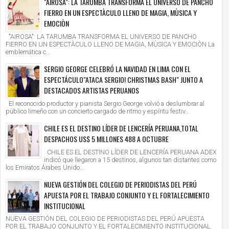
"AIROSA": LA TARUMBA TRANSFORMA EL UNIVERSO DE PANCHO
FIERRO EN UN ESPECTÀCULO LLENO DE MAGIA, MÙSICA Y
EMOCIÒN
"AIROSA": LA TARUMBA TRANSFORMA EL UNIVERSO DE PANCHO
FIERRO EN UN ESPECTÀCULO LLENO DE MAGIA, MÙSICA Y EMOCIÒN La
emblemática c...
SERGIO GEORGE CELEBRÓ LA NAVIDAD EN LIMA CON EL
ESPECTÁCULO"ATACA SERGIO! CHRISTMAS BASH" JUNTO A
DESTACADOS ARTISTAS PERUANOS
El reconocido productor y pianista Sergio George volvió a deslumbrar al
público limeño con un concierto cargado de ritmo y espíritu festiv...
CHILE ES EL DESTINO LÍDER DE LENCERÍA PERUANA,TOTAL
DESPACHOS US$ 5 MILLONES 488 A OCTUBRE
CHILE ES EL DESTINO LÍDER DE LENCERÍA PERUANA ADEX
indicó que llegaron a 15 destinos, algunos tan distantes como
los Emiratos Árabes Unido...
NUEVA GESTIÓN DEL COLEGIO DE PERIODISTAS DEL PERÚ
APUESTA POR EL TRABAJO CONJUNTO Y EL FORTALECIMIENTO
INSTITUCIONAL
NUEVA GESTIÓN DEL COLEGIO DE PERIODISTAS DEL PERÚ APUESTA
POR EL TRABAJO CONJUNTO Y EL FORTALECIMIENTO INSTITUCIONAL