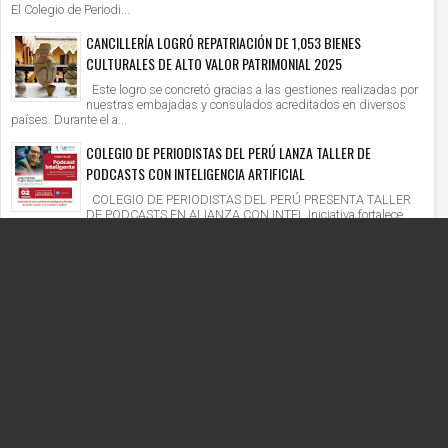
El Colegio de Periodi...
CANCILLERÍA LOGRÓ REPATRIACIÓN DE 1,053 BIENES
CULTURALES DE ALTO VALOR PATRIMONIAL 2025
Este logro se concretó gracias a las gestiones realizadas por
nuestras embajadas y consulados acreditados en diversos
países. Durante el a...
COLEGIO DE PERIODISTAS DEL PERÚ LANZA TALLER DE
PODCASTS CON INTELIGENCIA ARTIFICIAL
COLEGIO DE PERIODISTAS DEL PERÚ PRESENTA TALLER
DE PODCASTS EN ALIANZA CON INTEL Iniciativa fortalece
competencias digitales en un context...