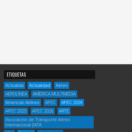
ETIQUETAS
Actualida
Actualidad
Aéreo
AEROLÌNEA
AMÈRICA MULTIMEDIA
American Airlines
APEC
APEC 2024
APEC 2025
APEC 2026
ARTE
Asociación de Transporte Aéreo
Internacional (IATA