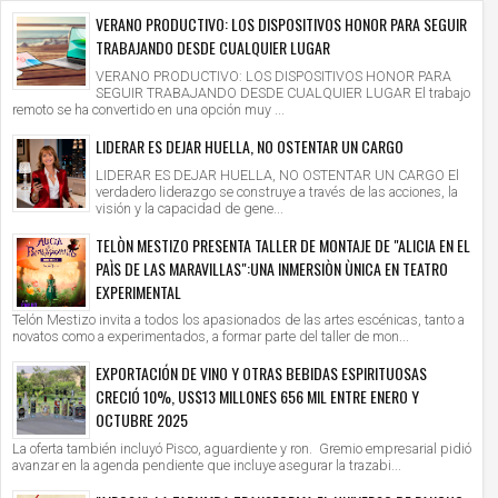
VERANO PRODUCTIVO: LOS DISPOSITIVOS HONOR PARA SEGUIR
TRABAJANDO DESDE CUALQUIER LUGAR
VERANO PRODUCTIVO: LOS DISPOSITIVOS HONOR PARA
SEGUIR TRABAJANDO DESDE CUALQUIER LUGAR El trabajo
remoto se ha convertido en una opción muy ...
LIDERAR ES DEJAR HUELLA, NO OSTENTAR UN CARGO
LIDERAR ES DEJAR HUELLA, NO OSTENTAR UN CARGO El
verdadero liderazgo se construye a través de las acciones, la
visión y la capacidad de gene...
TELÒN MESTIZO PRESENTA TALLER DE MONTAJE DE "ALICIA EN EL
PAÌS DE LAS MARAVILLAS":UNA INMERSIÒN ÙNICA EN TEATRO
EXPERIMENTAL
Telón Mestizo invita a todos los apasionados de las artes escénicas, tanto a
novatos como a experimentados, a formar parte del taller de mon...
EXPORTACIÓN DE VINO Y OTRAS BEBIDAS ESPIRITUOSAS
CRECIÓ 10%, US$13 MILLONES 656 MIL ENTRE ENERO Y
OCTUBRE 2025
La oferta también incluyó Pisco, aguardiente y ron. Gremio empresarial pidió
avanzar en la agenda pendiente que incluye asegurar la trazabi...