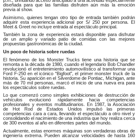
p.m., brindando acceso anticipado a una actividad especialmente
diseñada para que las familias disfruten aún más la emoción
previa al show.
Asimismo, quienes tengan otro tipo de entrada también podrán
adquirir esta experiencia adicional por S/ 250 por persona. El
Meet & Greet no incluye entrada al espectáculo principal.
También la zona de experiencia estará disponible para disfrutar
de un amplio y variado patio de comidas con las mejores
propuestas gastronómicas de la ciudad.
Un poco de historia sobre ruedas
El fenómeno de los Monster Trucks tiene una historia que se
remonta a la década de 1980, cuando el legendario Bob Chandler
revolucionó el entretenimiento automovilístico al transformar una
Ford F-250 en el icónico “Bigfoot”, el primer monster truck de la
historia. Su aparición en el Silverdome de Pontiac, Michigan, ante
más de 70 mil personas, marcó el inicio de una nueva era para
los espectáculos sobre ruedas.
Lo que comenzó como simples exhibiciones de destrucción de
vehículos evolucionó rápidamente hacia competencias
profesionales y eventos multitudinarios. En 1987, la Asociación
de Hot Rod de Estados Unidos impulsó las primeras
competencias cara a cara, llevando el espectáculo a otro nivel y
consolidando el nacimiento de una industria que hoy realiza cerca
de 300 eventos al año en diferentes partes del mundo.
Actualmente, estas enormes máquinas son verdaderas obras de
ingeniería extrema. Pueden alcanzar velocidades de hasta 160