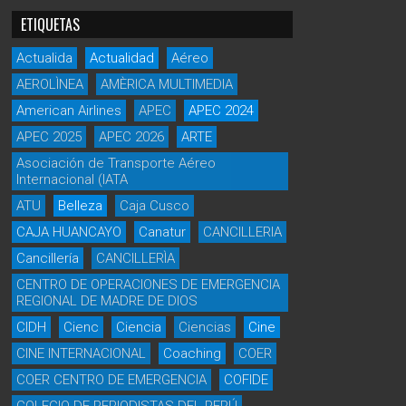
ETIQUETAS
Actualida
Actualidad
Aéreo
AEROLÌNEA
AMÈRICA MULTIMEDIA
American Airlines
APEC
APEC 2024
APEC 2025
APEC 2026
ARTE
Asociación de Transporte Aéreo
Internacional (IATA
ATU
Belleza
Caja Cusco
CAJA HUANCAYO
Canatur
CANCILLERIA
Cancillería
CANCILLERÌA
CENTRO DE OPERACIONES DE EMERGENCIA
REGIONAL DE MADRE DE DIOS
CIDH
Cienc
Ciencia
Ciencias
Cine
CINE INTERNACIONAL
Coaching
COER
COER CENTRO DE EMERGENCIA
COFIDE