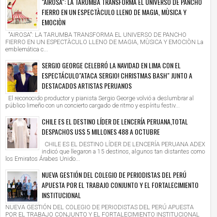
"AIROSA": LA TARUMBA TRANSFORMA EL UNIVERSO DE PANCHO
FIERRO EN UN ESPECTÀCULO LLENO DE MAGIA, MÙSICA Y
EMOCIÒN
"AIROSA": LA TARUMBA TRANSFORMA EL UNIVERSO DE PANCHO
FIERRO EN UN ESPECTÀCULO LLENO DE MAGIA, MÙSICA Y EMOCIÒN La
emblemática c...
SERGIO GEORGE CELEBRÓ LA NAVIDAD EN LIMA CON EL
ESPECTÁCULO"ATACA SERGIO! CHRISTMAS BASH" JUNTO A
DESTACADOS ARTISTAS PERUANOS
El reconocido productor y pianista Sergio George volvió a deslumbrar al
público limeño con un concierto cargado de ritmo y espíritu festiv...
CHILE ES EL DESTINO LÍDER DE LENCERÍA PERUANA,TOTAL
DESPACHOS US$ 5 MILLONES 488 A OCTUBRE
CHILE ES EL DESTINO LÍDER DE LENCERÍA PERUANA ADEX
indicó que llegaron a 15 destinos, algunos tan distantes como
los Emiratos Árabes Unido...
NUEVA GESTIÓN DEL COLEGIO DE PERIODISTAS DEL PERÚ
APUESTA POR EL TRABAJO CONJUNTO Y EL FORTALECIMIENTO
INSTITUCIONAL
NUEVA GESTIÓN DEL COLEGIO DE PERIODISTAS DEL PERÚ APUESTA
POR EL TRABAJO CONJUNTO Y EL FORTALECIMIENTO INSTITUCIONAL