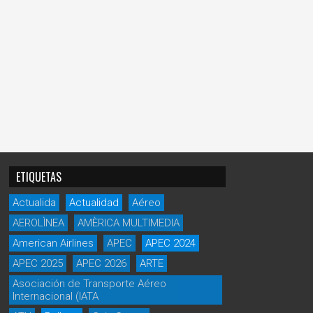
ETIQUETAS
Actualida
Actualidad
Aéreo
AEROLÌNEA
AMÈRICA MULTIMEDIA
American Airlines
APEC
APEC 2024
APEC 2025
APEC 2026
ARTE
Asociación de Transporte Aéreo
Internacional (IATA