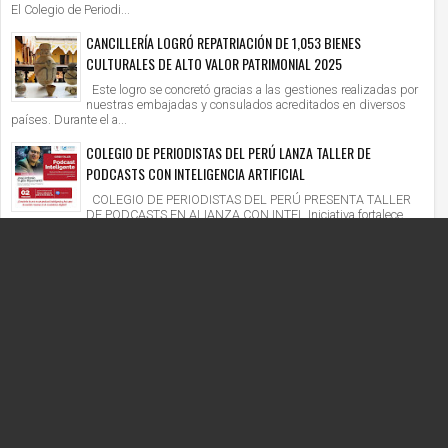
El Colegio de Periodi...
CANCILLERÍA LOGRÓ REPATRIACIÓN DE 1,053 BIENES
CULTURALES DE ALTO VALOR PATRIMONIAL 2025
Este logro se concretó gracias a las gestiones realizadas por
nuestras embajadas y consulados acreditados en diversos
países. Durante el a...
COLEGIO DE PERIODISTAS DEL PERÚ LANZA TALLER DE
PODCASTS CON INTELIGENCIA ARTIFICIAL
COLEGIO DE PERIODISTAS DEL PERÚ PRESENTA TALLER
DE PODCASTS EN ALIANZA CON INTEL Iniciativa fortalece
competencias digitales en un context...