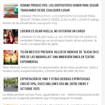
VERANO PRODUCTIVO: LOS DISPOSITIVOS HONOR PARA SEGUIR
TRABAJANDO DESDE CUALQUIER LUGAR
VERANO PRODUCTIVO: LOS DISPOSITIVOS HONOR PARA
SEGUIR TRABAJANDO DESDE CUALQUIER LUGAR El trabajo
remoto se ha convertido en una opción muy ...
LIDERAR ES DEJAR HUELLA, NO OSTENTAR UN CARGO
LIDERAR ES DEJAR HUELLA, NO OSTENTAR UN CARGO El
verdadero liderazgo se construye a través de las acciones, la
visión y la capacidad de gene...
TELÒN MESTIZO PRESENTA TALLER DE MONTAJE DE "ALICIA EN EL
PAÌS DE LAS MARAVILLAS":UNA INMERSIÒN ÙNICA EN TEATRO
EXPERIMENTAL
Telón Mestizo invita a todos los apasionados de las artes escénicas, tanto a
novatos como a experimentados, a formar parte del taller de mon...
EXPORTACIÓN DE VINO Y OTRAS BEBIDAS ESPIRITUOSAS
CRECIÓ 10%, US$13 MILLONES 656 MIL ENTRE ENERO Y
OCTUBRE 2025
La oferta también incluyó Pisco, aguardiente y ron. Gremio empresarial pidió
avanzar en la agenda pendiente que incluye asegurar la trazabi...