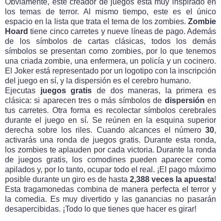
Obviamente, este creador de juegos está muy inspirado en
los temas de terror. Al mismo tiempo, este es el único
espacio en la lista que trata el tema de los zombies.
Zombie
Hoard
tiene cinco carretes y nueve líneas de pago. Además
de los símbolos de cartas clásicas, todos los demás
símbolos se presentan como zombies, por lo que tenemos
una criada zombie, una enfermera, un policía y un cocinero.
El Joker está representado por un logotipo con la inscripción
del juego en sí, y la dispersión es el cerebro humano.
Ejecutas
juegos gratis
de dos maneras, la primera es
clásica: si aparecen tres o más símbolos de
dispersión
en
tus carretes. Otra forma es recolectar símbolos cerebrales
durante el juego en sí. Se reúnen en la esquina superior
derecha sobre los riles. Cuando alcances el número
30
,
activarás una ronda de juegos gratis. Durante esta ronda,
los zombies te aplauden por cada victoria. Durante la ronda
de juegos gratis, los comodines pueden aparecer como
apilados y, por lo tanto, ocupar todo el real. ¡El pago máximo
posible durante un giro es de hasta
2,388 veces la apuesta
!
Esta tragamonedas combina de manera perfecta el terror y
la comedia. Es muy divertido y las ganancias no pasarán
desapercibidas. ¡Todo lo que tienes que hacer es girar!