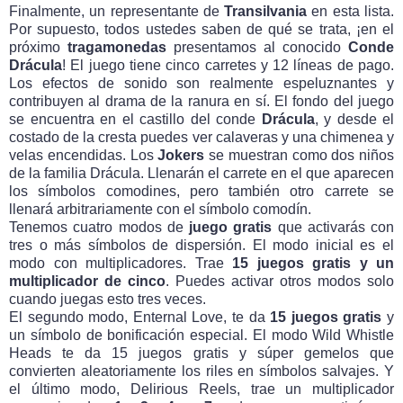
Finalmente, un representante de
Transilvania
en esta lista.
Por supuesto, todos ustedes saben de qué se trata, ¡en el
próximo
tragamonedas
presentamos al conocido
Conde
Drácula
! El juego tiene cinco carretes y 12 líneas de pago.
Los efectos de sonido son realmente espeluznantes y
contribuyen al drama de la ranura en sí. El fondo del juego
se encuentra en el castillo del conde
Drácula
, y desde el
costado de la cresta puedes ver calaveras y una chimenea y
velas encendidas. Los
Jokers
se muestran como dos niños
de la familia Drácula. Llenarán el carrete en el que aparecen
los símbolos comodines, pero también otro carrete se
llenará arbitrariamente con el símbolo comodín.
Tenemos cuatro modos de
juego gratis
que activarás con
tres o más símbolos de dispersión. El modo inicial es el
modo con multiplicadores. Trae
15 juegos gratis y un
multiplicador de cinco
. Puedes activar otros modos solo
cuando juegas esto tres veces.
El segundo modo, Enternal Love, te da
15 juegos gratis
y
un símbolo de bonificación especial. El modo Wild Whistle
Heads te da 15 juegos gratis y súper gemelos que
convierten aleatoriamente los riles en símbolos salvajes. Y
el último modo, Delirious Reels, trae un multiplicador