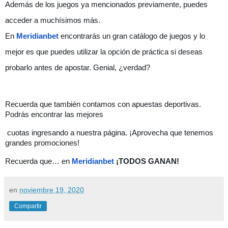
Además de los juegos ya mencionados previamente, puedes
acceder a muchísimos más.
En
Meridianbet
encontrarás un gran catálogo de juegos y lo
mejor es que puedes utilizar la opción de práctica si deseas
probarlo antes de apostar. Genial, ¿verdad?
Recuerda que también contamos con apuestas deportivas.
Podrás encontrar las mejores
cuotas ingresando a nuestra página. ¡Aprovecha que tenemos
grandes promociones!
Recuerda que… en
Meridianbet
¡TODOS GANAN!
en
noviembre 19, 2020
Compartir