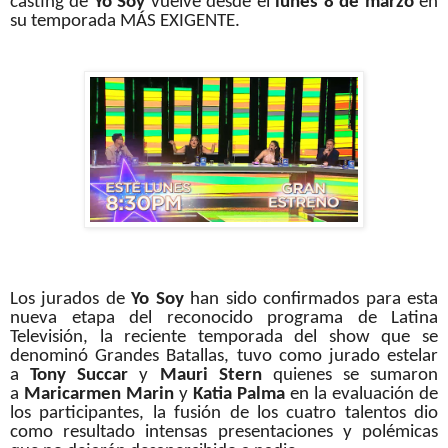
casting de
Yo
Soy
vuelve desde el
lunes 8 de marzo
en
su temporada MÁS EXIGENTE.
Los jurados de
Yo
Soy
han sido confirmados para esta
nueva etapa del reconocido programa de Latina
Televisión, la reciente temporada del show que se
denominó Grandes Batallas, tuvo como jurado estelar
a
Tony Succar
y
Mauri Stern
quienes se sumaron
a
Maricarmen Marin
y
Katia Palma
en la evaluación de
los participantes, la fusión de los cuatro talentos dio
como resultado intensas presentaciones y polémicas