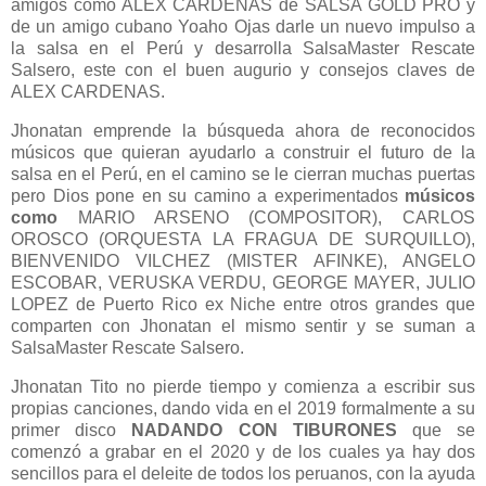
amigos como ALEX CARDENAS de SALSA GOLD PRO y
de un amigo cubano Yoaho Ojas darle un nuevo impulso a
la salsa en el Perú y desarrolla SalsaMaster Rescate
Salsero, este con el buen augurio y consejos claves de
ALEX CARDENAS.
Jhonatan emprende la búsqueda ahora de reconocidos
músicos que quieran ayudarlo a construir el futuro de la
salsa en el Perú, en el camino se le cierran muchas puertas
pero Dios pone en su camino a experimentados
músicos
como
MARIO ARSENO (COMPOSITOR), CARLOS
OROSCO (ORQUESTA LA FRAGUA DE SURQUILLO),
BIENVENIDO VILCHEZ (MISTER AFINKE), ANGELO
ESCOBAR, VERUSKA VERDU, GEORGE MAYER, JULIO
LOPEZ de Puerto Rico ex Niche entre otros grandes que
comparten con Jhonatan el mismo sentir y se suman a
SalsaMaster Rescate Salsero.
Jhonatan Tito no pierde tiempo y comienza a escribir sus
propias canciones, dando vida en el 2019 formalmente a su
primer disco
NADANDO CON TIBURONES
que se
comenzó a grabar en el 2020 y de los cuales ya hay dos
sencillos para el deleite de todos los peruanos, con la ayuda