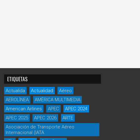
ETIQUETAS
Actualida
Actualidad
Aéreo
AEROLÌNEA
AMÈRICA MULTIMEDIA
American Airlines
APEC
APEC 2024
APEC 2025
APEC 2026
ARTE
Asociación de Transporte Aéreo
Internacional (IATA