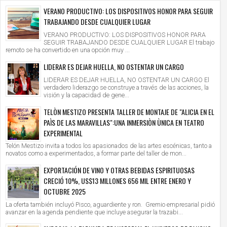
VERANO PRODUCTIVO: LOS DISPOSITIVOS HONOR PARA SEGUIR
TRABAJANDO DESDE CUALQUIER LUGAR
VERANO PRODUCTIVO: LOS DISPOSITIVOS HONOR PARA
SEGUIR TRABAJANDO DESDE CUALQUIER LUGAR El trabajo
remoto se ha convertido en una opción muy ...
LIDERAR ES DEJAR HUELLA, NO OSTENTAR UN CARGO
LIDERAR ES DEJAR HUELLA, NO OSTENTAR UN CARGO El
verdadero liderazgo se construye a través de las acciones, la
visión y la capacidad de gene...
TELÒN MESTIZO PRESENTA TALLER DE MONTAJE DE "ALICIA EN EL
PAÌS DE LAS MARAVILLAS":UNA INMERSIÒN ÙNICA EN TEATRO
EXPERIMENTAL
Telón Mestizo invita a todos los apasionados de las artes escénicas, tanto a
novatos como a experimentados, a formar parte del taller de mon...
EXPORTACIÓN DE VINO Y OTRAS BEBIDAS ESPIRITUOSAS
CRECIÓ 10%, US$13 MILLONES 656 MIL ENTRE ENERO Y
OCTUBRE 2025
La oferta también incluyó Pisco, aguardiente y ron. Gremio empresarial pidió
avanzar en la agenda pendiente que incluye asegurar la trazabi...