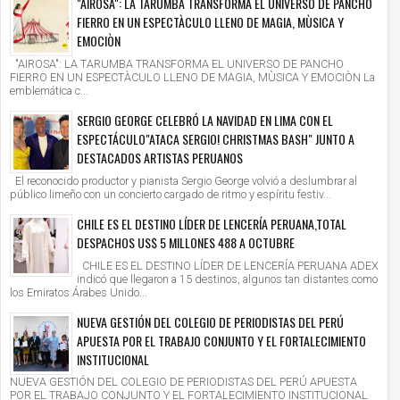
"AIROSA": LA TARUMBA TRANSFORMA EL UNIVERSO DE PANCHO
FIERRO EN UN ESPECTÀCULO LLENO DE MAGIA, MÙSICA Y
EMOCIÒN
"AIROSA": LA TARUMBA TRANSFORMA EL UNIVERSO DE PANCHO
FIERRO EN UN ESPECTÀCULO LLENO DE MAGIA, MÙSICA Y EMOCIÒN La
emblemática c...
SERGIO GEORGE CELEBRÓ LA NAVIDAD EN LIMA CON EL
ESPECTÁCULO"ATACA SERGIO! CHRISTMAS BASH" JUNTO A
DESTACADOS ARTISTAS PERUANOS
El reconocido productor y pianista Sergio George volvió a deslumbrar al
público limeño con un concierto cargado de ritmo y espíritu festiv...
CHILE ES EL DESTINO LÍDER DE LENCERÍA PERUANA,TOTAL
DESPACHOS US$ 5 MILLONES 488 A OCTUBRE
CHILE ES EL DESTINO LÍDER DE LENCERÍA PERUANA ADEX
indicó que llegaron a 15 destinos, algunos tan distantes como
los Emiratos Árabes Unido...
NUEVA GESTIÓN DEL COLEGIO DE PERIODISTAS DEL PERÚ
APUESTA POR EL TRABAJO CONJUNTO Y EL FORTALECIMIENTO
INSTITUCIONAL
NUEVA GESTIÓN DEL COLEGIO DE PERIODISTAS DEL PERÚ APUESTA
POR EL TRABAJO CONJUNTO Y EL FORTALECIMIENTO INSTITUCIONAL