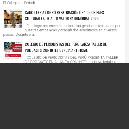
El Colegio de Periodi...
CANCILLERÍA LOGRÓ REPATRIACIÓN DE 1,053 BIENES
CULTURALES DE ALTO VALOR PATRIMONIAL 2025
Este logro se concretó gracias a las gestiones realizadas por
nuestras embajadas y consulados acreditados en diversos
países. Durante el a...
COLEGIO DE PERIODISTAS DEL PERÚ LANZA TALLER DE
PODCASTS CON INTELIGENCIA ARTIFICIAL
COLEGIO DE PERIODISTAS DEL PERÚ PRESENTA TALLER
DE PODCASTS EN ALIANZA CON INTEL Iniciativa fortalece
competencias digitales en un context...