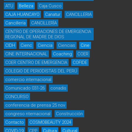
ATU
Belleza
Caja Cusco
CAJA HUANCAYO
Canatur
CANCILLERIA
Cancillería
CANCILLERÌA
CENTRO DE OPERACIONES DE EMERGENCIA
REGIONAL DE MADRE DE DIOS
CIDH
Cienc
Ciencia
Ciencias
Cine
CINE INTERNACIONAL
Coaching
COER
COER CENTRO DE EMERGENCIA
COFIDE
COLEGIO DE PERIODISTAS DEL PERÚ
comercio internacional
Comunicado 031-26
conadis
CONCURSO
conferencia de prensa 25 nov
congreso nternacional
Construcción
Contacto
COSMOBEAUTY 2024
COVID-19
CPP
Cultura
Cultural