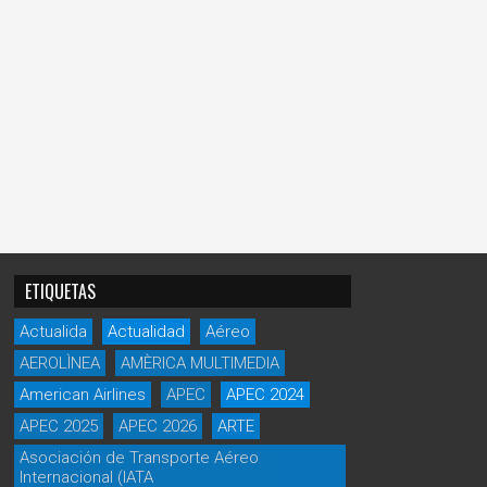
ETIQUETAS
Actualida
Actualidad
Aéreo
AEROLÌNEA
AMÈRICA MULTIMEDIA
American Airlines
APEC
APEC 2024
APEC 2025
APEC 2026
ARTE
Asociación de Transporte Aéreo
Internacional (IATA