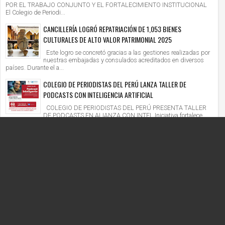
POR EL TRABAJO CONJUNTO Y EL FORTALECIMIENTO INSTITUCIONAL
El Colegio de Periodi...
CANCILLERÍA LOGRÓ REPATRIACIÓN DE 1,053 BIENES
CULTURALES DE ALTO VALOR PATRIMONIAL 2025
Este logro se concretó gracias a las gestiones realizadas por
nuestras embajadas y consulados acreditados en diversos
países. Durante el a...
COLEGIO DE PERIODISTAS DEL PERÚ LANZA TALLER DE
PODCASTS CON INTELIGENCIA ARTIFICIAL
COLEGIO DE PERIODISTAS DEL PERÚ PRESENTA TALLER
DE PODCASTS EN ALIANZA CON INTEL Iniciativa fortalece
competencias digitales en un context...