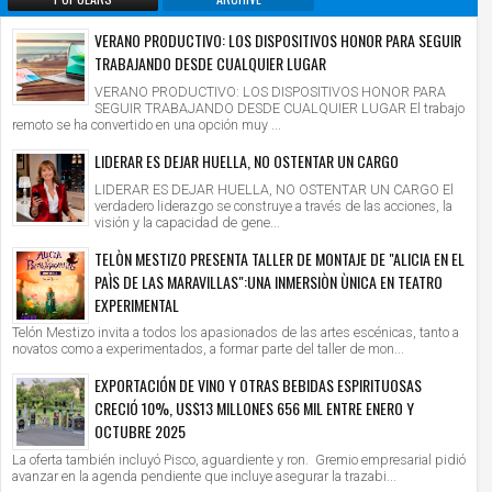
VERANO PRODUCTIVO: LOS DISPOSITIVOS HONOR PARA SEGUIR
TRABAJANDO DESDE CUALQUIER LUGAR
VERANO PRODUCTIVO: LOS DISPOSITIVOS HONOR PARA
SEGUIR TRABAJANDO DESDE CUALQUIER LUGAR El trabajo
remoto se ha convertido en una opción muy ...
LIDERAR ES DEJAR HUELLA, NO OSTENTAR UN CARGO
LIDERAR ES DEJAR HUELLA, NO OSTENTAR UN CARGO El
verdadero liderazgo se construye a través de las acciones, la
visión y la capacidad de gene...
TELÒN MESTIZO PRESENTA TALLER DE MONTAJE DE "ALICIA EN EL
PAÌS DE LAS MARAVILLAS":UNA INMERSIÒN ÙNICA EN TEATRO
EXPERIMENTAL
Telón Mestizo invita a todos los apasionados de las artes escénicas, tanto a
novatos como a experimentados, a formar parte del taller de mon...
EXPORTACIÓN DE VINO Y OTRAS BEBIDAS ESPIRITUOSAS
CRECIÓ 10%, US$13 MILLONES 656 MIL ENTRE ENERO Y
OCTUBRE 2025
La oferta también incluyó Pisco, aguardiente y ron. Gremio empresarial pidió
avanzar en la agenda pendiente que incluye asegurar la trazabi...