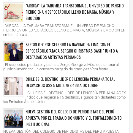
"AIROSA": LA TARUMBA TRANSFORMA EL UNIVERSO DE PANCHO
FIERRO EN UN ESPECTÀCULO LLENO DE MAGIA, MÙSICA Y
EMOCIÒN
"AIROSA": LA TARUMBA TRANSFORMA EL UNIVERSO DE PANCHO
FIERRO EN UN ESPECTÀCULO LLENO DE MAGIA, MÙSICA Y EMOCIÒN La
emblemática c...
SERGIO GEORGE CELEBRÓ LA NAVIDAD EN LIMA CON EL
ESPECTÁCULO"ATACA SERGIO! CHRISTMAS BASH" JUNTO A
DESTACADOS ARTISTAS PERUANOS
El reconocido productor y pianista Sergio George volvió a deslumbrar al
público limeño con un concierto cargado de ritmo y espíritu festiv...
CHILE ES EL DESTINO LÍDER DE LENCERÍA PERUANA,TOTAL
DESPACHOS US$ 5 MILLONES 488 A OCTUBRE
CHILE ES EL DESTINO LÍDER DE LENCERÍA PERUANA ADEX
indicó que llegaron a 15 destinos, algunos tan distantes como
los Emiratos Árabes Unido...
NUEVA GESTIÓN DEL COLEGIO DE PERIODISTAS DEL PERÚ
APUESTA POR EL TRABAJO CONJUNTO Y EL FORTALECIMIENTO
INSTITUCIONAL
NUEVA GESTIÓN DEL COLEGIO DE PERIODISTAS DEL PERÚ APUESTA