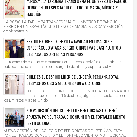
"AIROSA": LA TARUMBA TRANSFORMA EL UNIVERSO DE PANCHO
FIERRO EN UN ESPECTÀCULO LLENO DE MAGIA, MÙSICA Y
EMOCIÒN
"AIROSA": LA TARUMBA TRANSFORMA EL UNIVERSO DE PANCHO
FIERRO EN UN ESPECTÀCULO LLENO DE MAGIA, MÙSICA Y EMOCIÒN La
emblemática c...
SERGIO GEORGE CELEBRÓ LA NAVIDAD EN LIMA CON EL
ESPECTÁCULO"ATACA SERGIO! CHRISTMAS BASH" JUNTO A
DESTACADOS ARTISTAS PERUANOS
El reconocido productor y pianista Sergio George volvió a deslumbrar al
público limeño con un concierto cargado de ritmo y espíritu festiv...
CHILE ES EL DESTINO LÍDER DE LENCERÍA PERUANA,TOTAL
DESPACHOS US$ 5 MILLONES 488 A OCTUBRE
CHILE ES EL DESTINO LÍDER DE LENCERÍA PERUANA ADEX
indicó que llegaron a 15 destinos, algunos tan distantes como
los Emiratos Árabes Unido...
NUEVA GESTIÓN DEL COLEGIO DE PERIODISTAS DEL PERÚ
APUESTA POR EL TRABAJO CONJUNTO Y EL FORTALECIMIENTO
INSTITUCIONAL
NUEVA GESTIÓN DEL COLEGIO DE PERIODISTAS DEL PERÚ APUESTA
POR EL TRABAJO CONJUNTO Y EL FORTALECIMIENTO INSTITUCIONAL