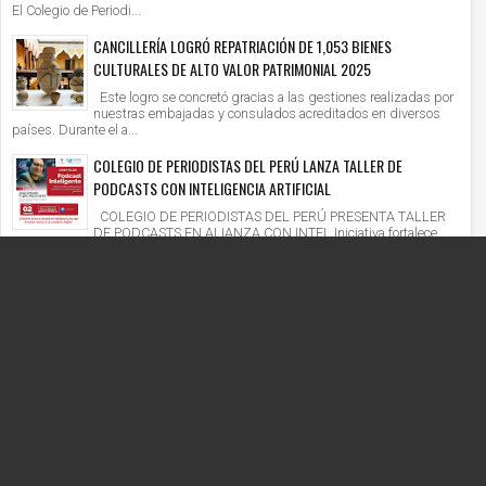
El Colegio de Periodi...
CANCILLERÍA LOGRÓ REPATRIACIÓN DE 1,053 BIENES
CULTURALES DE ALTO VALOR PATRIMONIAL 2025
Este logro se concretó gracias a las gestiones realizadas por
nuestras embajadas y consulados acreditados en diversos
países. Durante el a...
COLEGIO DE PERIODISTAS DEL PERÚ LANZA TALLER DE
PODCASTS CON INTELIGENCIA ARTIFICIAL
COLEGIO DE PERIODISTAS DEL PERÚ PRESENTA TALLER
DE PODCASTS EN ALIANZA CON INTEL Iniciativa fortalece
competencias digitales en un context...