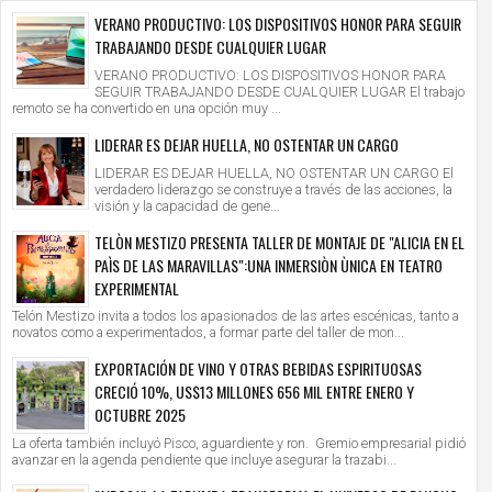
VERANO PRODUCTIVO: LOS DISPOSITIVOS HONOR PARA SEGUIR
TRABAJANDO DESDE CUALQUIER LUGAR
VERANO PRODUCTIVO: LOS DISPOSITIVOS HONOR PARA
SEGUIR TRABAJANDO DESDE CUALQUIER LUGAR El trabajo
remoto se ha convertido en una opción muy ...
LIDERAR ES DEJAR HUELLA, NO OSTENTAR UN CARGO
LIDERAR ES DEJAR HUELLA, NO OSTENTAR UN CARGO El
verdadero liderazgo se construye a través de las acciones, la
visión y la capacidad de gene...
TELÒN MESTIZO PRESENTA TALLER DE MONTAJE DE "ALICIA EN EL
PAÌS DE LAS MARAVILLAS":UNA INMERSIÒN ÙNICA EN TEATRO
EXPERIMENTAL
Telón Mestizo invita a todos los apasionados de las artes escénicas, tanto a
novatos como a experimentados, a formar parte del taller de mon...
EXPORTACIÓN DE VINO Y OTRAS BEBIDAS ESPIRITUOSAS
CRECIÓ 10%, US$13 MILLONES 656 MIL ENTRE ENERO Y
OCTUBRE 2025
La oferta también incluyó Pisco, aguardiente y ron. Gremio empresarial pidió
avanzar en la agenda pendiente que incluye asegurar la trazabi...