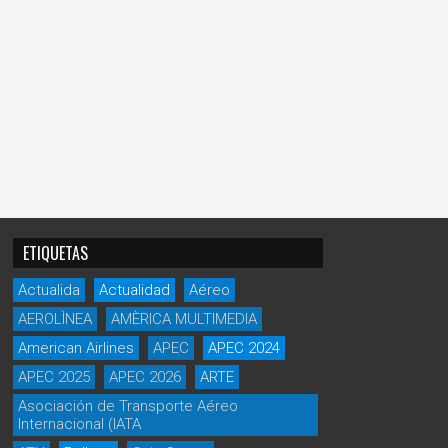
ETIQUETAS
Actualida
Actualidad
Aéreo
AEROLÌNEA
AMÈRICA MULTIMEDIA
American Airlines
APEC
APEC 2024
APEC 2025
APEC 2026
ARTE
Asociación de Transporte Aéreo
Internacional (IATA