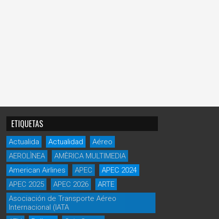
ETIQUETAS
Actualida
Actualidad
Aéreo
AEROLÌNEA
AMÈRICA MULTIMEDIA
American Airlines
APEC
APEC 2024
APEC 2025
APEC 2026
ARTE
Asociación de Transporte Aéreo
Internacional (IATA