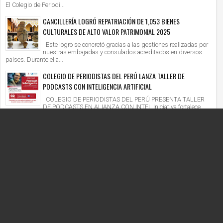
El Colegio de Periodi...
CANCILLERÍA LOGRÓ REPATRIACIÓN DE 1,053 BIENES
CULTURALES DE ALTO VALOR PATRIMONIAL 2025
Este logro se concretó gracias a las gestiones realizadas por
nuestras embajadas y consulados acreditados en diversos
países. Durante el a...
COLEGIO DE PERIODISTAS DEL PERÚ LANZA TALLER DE
PODCASTS CON INTELIGENCIA ARTIFICIAL
COLEGIO DE PERIODISTAS DEL PERÚ PRESENTA TALLER
DE PODCASTS EN ALIANZA CON INTEL Iniciativa fortalece
competencias digitales en un context...