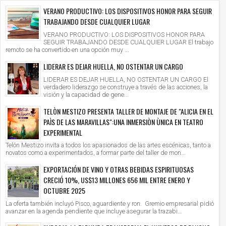
VERANO PRODUCTIVO: LOS DISPOSITIVOS HONOR PARA SEGUIR
TRABAJANDO DESDE CUALQUIER LUGAR
VERANO PRODUCTIVO: LOS DISPOSITIVOS HONOR PARA
SEGUIR TRABAJANDO DESDE CUALQUIER LUGAR El trabajo
remoto se ha convertido en una opción muy ...
LIDERAR ES DEJAR HUELLA, NO OSTENTAR UN CARGO
LIDERAR ES DEJAR HUELLA, NO OSTENTAR UN CARGO El
verdadero liderazgo se construye a través de las acciones, la
visión y la capacidad de gene...
TELÒN MESTIZO PRESENTA TALLER DE MONTAJE DE "ALICIA EN EL
PAÌS DE LAS MARAVILLAS":UNA INMERSIÒN ÙNICA EN TEATRO
EXPERIMENTAL
Telón Mestizo invita a todos los apasionados de las artes escénicas, tanto a
novatos como a experimentados, a formar parte del taller de mon...
EXPORTACIÓN DE VINO Y OTRAS BEBIDAS ESPIRITUOSAS
CRECIÓ 10%, US$13 MILLONES 656 MIL ENTRE ENERO Y
OCTUBRE 2025
La oferta también incluyó Pisco, aguardiente y ron. Gremio empresarial pidió
avanzar en la agenda pendiente que incluye asegurar la trazabi...