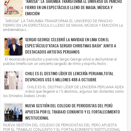
"AIROSA": LA TARUMBA TRANSFORMA EL UNIVERSO DE PANCHO
FIERRO EN UN ESPECTÀCULO LLENO DE MAGIA, MÙSICA Y
EMOCIÒN
"AIROSA": LA TARUMBA TRANSFORMA EL UNIVERSO DE PANCHO
FIERRO EN UN ESPECTÀCULO LLENO DE MAGIA, MÙSICA Y EMOCIÒN La
emblemática c...
SERGIO GEORGE CELEBRÓ LA NAVIDAD EN LIMA CON EL
ESPECTÁCULO"ATACA SERGIO! CHRISTMAS BASH" JUNTO A
DESTACADOS ARTISTAS PERUANOS
El reconocido productor y pianista Sergio George volvió a deslumbrar al
público limeño con un concierto cargado de ritmo y espíritu festiv...
CHILE ES EL DESTINO LÍDER DE LENCERÍA PERUANA,TOTAL
DESPACHOS US$ 5 MILLONES 488 A OCTUBRE
CHILE ES EL DESTINO LÍDER DE LENCERÍA PERUANA ADEX
indicó que llegaron a 15 destinos, algunos tan distantes como
los Emiratos Árabes Unido...
NUEVA GESTIÓN DEL COLEGIO DE PERIODISTAS DEL PERÚ
APUESTA POR EL TRABAJO CONJUNTO Y EL FORTALECIMIENTO
INSTITUCIONAL
NUEVA GESTIÓN DEL COLEGIO DE PERIODISTAS DEL PERÚ APUESTA
POR EL TRABAJO CONJUNTO Y EL FORTALECIMIENTO INSTITUCIONAL