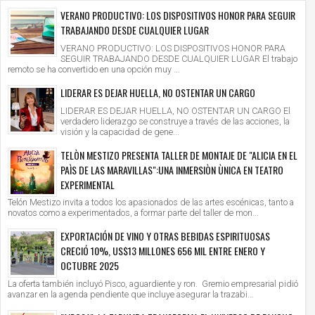
VERANO PRODUCTIVO: LOS DISPOSITIVOS HONOR PARA SEGUIR
TRABAJANDO DESDE CUALQUIER LUGAR
VERANO PRODUCTIVO: LOS DISPOSITIVOS HONOR PARA
SEGUIR TRABAJANDO DESDE CUALQUIER LUGAR El trabajo
remoto se ha convertido en una opción muy ...
LIDERAR ES DEJAR HUELLA, NO OSTENTAR UN CARGO
LIDERAR ES DEJAR HUELLA, NO OSTENTAR UN CARGO El
verdadero liderazgo se construye a través de las acciones, la
visión y la capacidad de gene...
TELÒN MESTIZO PRESENTA TALLER DE MONTAJE DE "ALICIA EN EL
PAÌS DE LAS MARAVILLAS":UNA INMERSIÒN ÙNICA EN TEATRO
EXPERIMENTAL
Telón Mestizo invita a todos los apasionados de las artes escénicas, tanto a
novatos como a experimentados, a formar parte del taller de mon...
EXPORTACIÓN DE VINO Y OTRAS BEBIDAS ESPIRITUOSAS
CRECIÓ 10%, US$13 MILLONES 656 MIL ENTRE ENERO Y
OCTUBRE 2025
La oferta también incluyó Pisco, aguardiente y ron. Gremio empresarial pidió
avanzar en la agenda pendiente que incluye asegurar la trazabi...