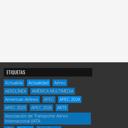
ETIQUETAS
Actualida
Actualidad
Aéreo
AEROLÌNEA
AMÈRICA MULTIMEDIA
American Airlines
APEC
APEC 2024
APEC 2025
APEC 2026
ARTE
Asociación de Transporte Aéreo
Internacional (IATA