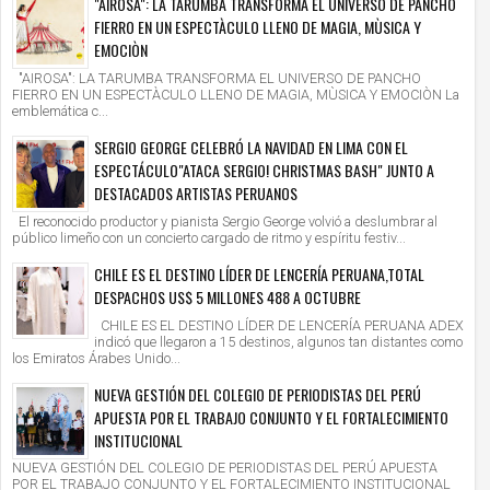
"AIROSA": LA TARUMBA TRANSFORMA EL UNIVERSO DE PANCHO
FIERRO EN UN ESPECTÀCULO LLENO DE MAGIA, MÙSICA Y
EMOCIÒN
"AIROSA": LA TARUMBA TRANSFORMA EL UNIVERSO DE PANCHO
FIERRO EN UN ESPECTÀCULO LLENO DE MAGIA, MÙSICA Y EMOCIÒN La
emblemática c...
SERGIO GEORGE CELEBRÓ LA NAVIDAD EN LIMA CON EL
ESPECTÁCULO"ATACA SERGIO! CHRISTMAS BASH" JUNTO A
DESTACADOS ARTISTAS PERUANOS
El reconocido productor y pianista Sergio George volvió a deslumbrar al
público limeño con un concierto cargado de ritmo y espíritu festiv...
CHILE ES EL DESTINO LÍDER DE LENCERÍA PERUANA,TOTAL
DESPACHOS US$ 5 MILLONES 488 A OCTUBRE
CHILE ES EL DESTINO LÍDER DE LENCERÍA PERUANA ADEX
indicó que llegaron a 15 destinos, algunos tan distantes como
los Emiratos Árabes Unido...
NUEVA GESTIÓN DEL COLEGIO DE PERIODISTAS DEL PERÚ
APUESTA POR EL TRABAJO CONJUNTO Y EL FORTALECIMIENTO
INSTITUCIONAL
NUEVA GESTIÓN DEL COLEGIO DE PERIODISTAS DEL PERÚ APUESTA
POR EL TRABAJO CONJUNTO Y EL FORTALECIMIENTO INSTITUCIONAL