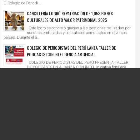
El Colegio de Periodi...
CANCILLERÍA LOGRÓ REPATRIACIÓN DE 1,053 BIENES
CULTURALES DE ALTO VALOR PATRIMONIAL 2025
Este logro se concretó gracias a las gestiones realizadas por
nuestras embajadas y consulados acreditados en diversos
países. Durante el a...
COLEGIO DE PERIODISTAS DEL PERÚ LANZA TALLER DE
PODCASTS CON INTELIGENCIA ARTIFICIAL
COLEGIO DE PERIODISTAS DEL PERÚ PRESENTA TALLER
DE PODCASTS EN ALIANZA CON INTEL Iniciativa fortalece
competencias digitales en un context...