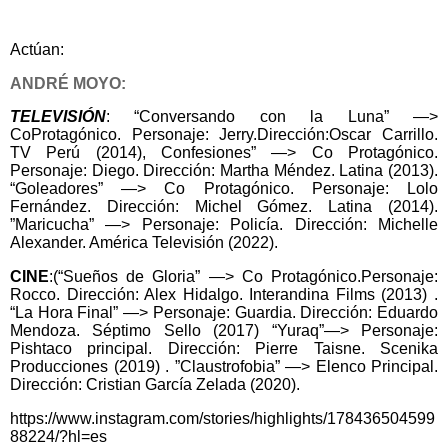
Actúan:
ANDRÉ MOYO:
TELEVISIÓN
: “Conversando con la Luna” —>
CoProtagónico. Personaje: Jerry.Dirección:Oscar Carrillo.
TV Perú (2014), Confesiones” —> Co Protagónico.
Personaje: Diego. Dirección: Martha Méndez. Latina (2013).
“Goleadores” —> Co Protagónico. Personaje: Lolo
Fernández. Dirección: Michel Gómez. Latina (2014).
”Maricucha” —> Personaje: Policía. Dirección: Michelle
Alexander. América Televisión (2022).
CINE
:(“Sueños de Gloria” —> Co Protagónico.Personaje:
Rocco. Dirección: Alex Hidalgo. Interandina Films (2013) .
“La Hora Final” —> Personaje: Guardia. Dirección: Eduardo
Mendoza. Séptimo Sello (2017) “Yuraq”—> Personaje:
Pishtaco principal. Dirección: Pierre Taisne. Scenika
Producciones (2019) . ”Claustrofobia” —> Elenco Principal.
Dirección: Cristian García Zelada (2020).
https://www.instagram.com/stories/highlights/178436504599
88224/?hl=es