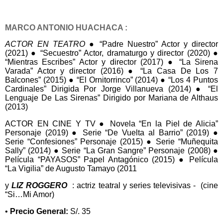
MARCO ANTONIO HUACHACA :
ACTOR EN TEATRO
● “Padre Nuestro” Actor y director
(2021) ● “Secuestro” Actor, dramaturgo y director (2020) ●
“Mientras Escribes” Actor y director (2017) ● “La Sirena
Varada” Actor y director (2016) ● “La Casa De Los 7
Balcones” (2015) ● “El Ornitorrinco” (2014) ● “Los 4 Puntos
Cardinales” Dirigida Por Jorge Villanueva (2014) ● “El
Lenguaje De Las Sirenas” Dirigido por Mariana de Althaus
(2013)
ACTOR EN CINE Y TV ● Novela “En la Piel de Alicia”
Personaje (2019) ● Serie “De Vuelta al Barrio” (2019) ●
Serie “Confesiones” Personaje (2015) ● Serie “Muñequita
Sally” (2014) ● Serie “La Gran Sangre” Personaje (2008) ●
Película “PAYASOS” Papel Antagónico (2015) ● Película
“La Vigilia” de Augusto Tamayo (2011
y
LIZ ROGGERO
: actriz teatral y series televisivas - (cine
“Si…Mi Amor)
•
Precio General:
S/. 35