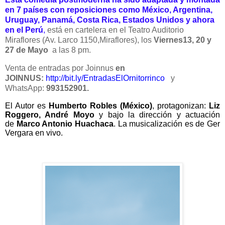
en 7 países con reposiciones como México, Argentina,
Uruguay, Panamá, Costa Rica, Estados Unidos y ahora
en el Perú
,
está en cartelera en el Teatro Auditorio
Miraflores (Av. Larco 1150,Miraflores), los
Viernes13, 20 y
27 de Mayo
a las 8 pm.
Venta de entradas por Joinnus
en
JOINNUS:
http://bit.ly/EntradasElOrnitorrinco
y
WhatsApp:
993152901.
El Autor es
Humberto Robles (México)
, protagonizan:
Liz
Roggero, André Moyo
y bajo la dirección y actuación
de
Marco Antonio Huachaca
. La musicalización es de Ger
Vergara en vivo.