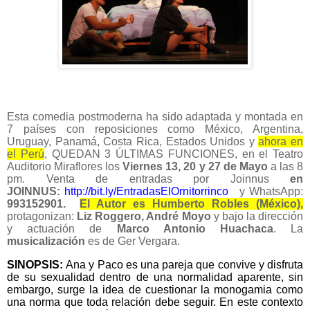
Esta comedia postmoderna ha sido adaptada y montada en
7 países con reposiciones como México, Argentina,
Uruguay, Panamá, Costa Rica, Estados Unidos y
ahora en
el Perú
, QUEDAN 3 ÚLTIMAS FUNCIONES, en el Teatro
Auditorio Miraflores los
Viernes 13, 20 y 27 de Mayo
a las 8
pm. Venta de entradas por Joinnus
en
JOINNUS:
http://bit.ly/EntradasElOrnitorrinco
y WhatsApp:
993152901.
El Autor es Humberto Robles (México),
protagonizan:
Liz Roggero, André Moyo
y bajo la dirección
y actuación de
Marco Antonio Huachaca
. La
musicalización
es de Ger Vergara.
SINOPSIS:
Ana y Paco es una pareja que convive y disfruta
de su sexualidad dentro de una normalidad aparente, sin
embargo, surge la idea de cuestionar la monogamia como
una norma que toda relación debe seguir. En este contexto