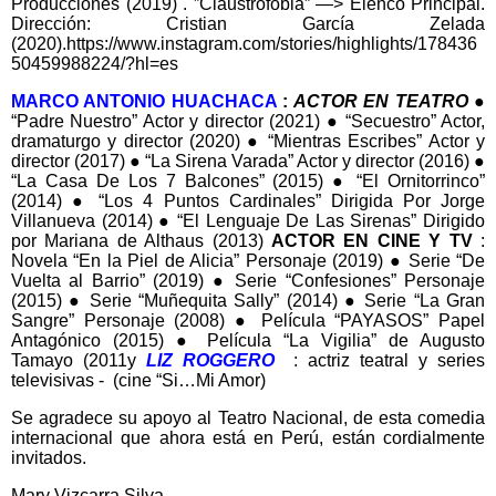
Producciones (2019) . ”Claustrofobia” —> Elenco Principal.
Dirección: Cristian García Zelada
(2020).https://www.instagram.com/stories/highlights/178436
50459988224/?hl=es
MARCO ANTONIO HUACHACA
:
ACTOR EN TEATRO
●
“Padre Nuestro” Actor y director (2021) ● “Secuestro” Actor,
dramaturgo y director (2020) ● “Mientras Escribes” Actor y
director (2017) ● “La Sirena Varada” Actor y director (2016) ●
“La Casa De Los 7 Balcones” (2015) ● “El Ornitorrinco”
(2014) ● “Los 4 Puntos Cardinales” Dirigida Por Jorge
Villanueva (2014) ● “El Lenguaje De Las Sirenas” Dirigido
por Mariana de Althaus (2013)
ACTOR EN CINE Y TV
:
Novela “En la Piel de Alicia” Personaje (2019) ● Serie “De
Vuelta al Barrio” (2019) ● Serie “Confesiones” Personaje
(2015) ● Serie “Muñequita Sally” (2014) ● Serie “La Gran
Sangre” Personaje (2008) ● Película “PAYASOS” Papel
Antagónico (2015) ● Película “La Vigilia” de Augusto
Tamayo (2011y
LIZ ROGGERO
: actriz teatral y series
televisivas - (cine “Si…Mi Amor)
Se agradece su apoyo al Teatro Nacional, de esta comedia
internacional que ahora está en Perú, están cordialmente
invitados.
Mary Vizcarra Silva