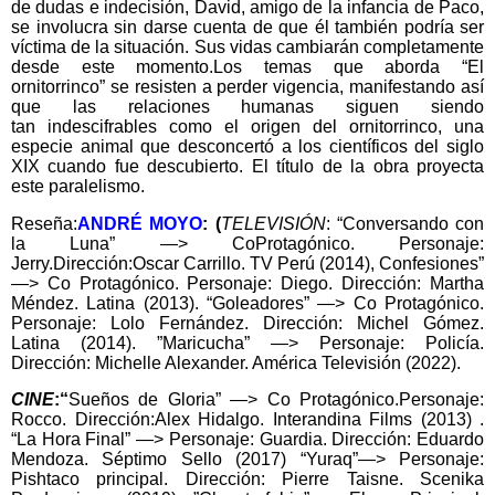
de dudas e indecisión, David, amigo de la infancia de Paco,
se involucra sin darse cuenta de que él también podría ser
víctima de la situación. Sus vidas cambiarán completamente
desde este momento.Los temas que aborda “El
ornitorrinco” se resisten a perder vigencia, manifestando así
que las relaciones humanas siguen siendo
tan indescifrables como el origen del ornitorrinco, una
especie animal que desconcertó a los científicos del siglo
XIX cuando fue descubierto. El título de la obra proyecta
este paralelismo.
Reseña:
ANDRÉ MOYO
: (
TELEVISIÓN
: “Conversando con
la Luna” —> CoProtagónico. Personaje:
Jerry.Dirección:Oscar Carrillo. TV Perú (2014), Confesiones”
—> Co Protagónico. Personaje: Diego. Dirección: Martha
Méndez. Latina (2013). “Goleadores” —> Co Protagónico.
Personaje: Lolo Fernández. Dirección: Michel Gómez.
Latina (2014). ”Maricucha” —> Personaje: Policía.
Dirección: Michelle Alexander. América Televisión (2022).
CINE
:“
Sueños de Gloria” —> Co Protagónico.Personaje:
Rocco. Dirección:Alex Hidalgo. Interandina Films (2013) .
“La Hora Final” —> Personaje: Guardia. Dirección: Eduardo
Mendoza. Séptimo Sello (2017) “Yuraq”—> Personaje:
Pishtaco principal. Dirección: Pierre Taisne. Scenika