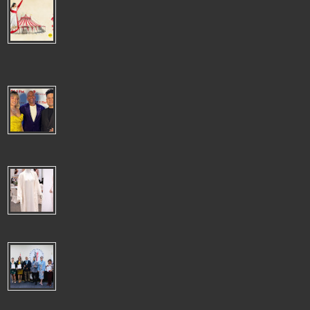
"AIROSA": LA TARUMBA TRANSFORMA EL UNIVERSO DE PANCHO
FIERRO EN UN ESPECTÀCULO LLENO DE MAGIA, MÙSICA Y
EMOCIÒN
"AIROSA": LA TARUMBA TRANSFORMA EL UNIVERSO DE PANCHO
FIERRO EN UN ESPECTÀCULO LLENO DE MAGIA, MÙSICA Y EMOCIÒN La
emblemática c...
SERGIO GEORGE CELEBRÓ LA NAVIDAD EN LIMA CON EL
ESPECTÁCULO"ATACA SERGIO! CHRISTMAS BASH" JUNTO A
DESTACADOS ARTISTAS PERUANOS
El reconocido productor y pianista Sergio George volvió a deslumbrar al
público limeño con un concierto cargado de ritmo y espíritu festiv...
CHILE ES EL DESTINO LÍDER DE LENCERÍA PERUANA,TOTAL
DESPACHOS US$ 5 MILLONES 488 A OCTUBRE
CHILE ES EL DESTINO LÍDER DE LENCERÍA PERUANA ADEX
indicó que llegaron a 15 destinos, algunos tan distantes como
los Emiratos Árabes Unido...
NUEVA GESTIÓN DEL COLEGIO DE PERIODISTAS DEL PERÚ
APUESTA POR EL TRABAJO CONJUNTO Y EL FORTALECIMIENTO
INSTITUCIONAL
NUEVA GESTIÓN DEL COLEGIO DE PERIODISTAS DEL PERÚ APUESTA
POR EL TRABAJO CONJUNTO Y EL FORTALECIMIENTO INSTITUCIONAL