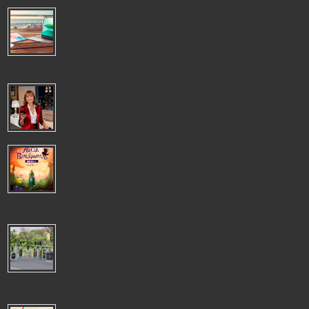
VERANO PRODUCTIVO: LOS DISPOSITIVOS HONOR PARA SEGUIR
TRABAJANDO DESDE CUALQUIER LUGAR
VERANO PRODUCTIVO: LOS DISPOSITIVOS HONOR PARA
SEGUIR TRABAJANDO DESDE CUALQUIER LUGAR El trabajo
remoto se ha convertido en una opción muy ...
LIDERAR ES DEJAR HUELLA, NO OSTENTAR UN CARGO
LIDERAR ES DEJAR HUELLA, NO OSTENTAR UN CARGO El
verdadero liderazgo se construye a través de las acciones, la
visión y la capacidad de gene...
TELÒN MESTIZO PRESENTA TALLER DE MONTAJE DE "ALICIA EN EL
PAÌS DE LAS MARAVILLAS":UNA INMERSIÒN ÙNICA EN TEATRO
EXPERIMENTAL
Telón Mestizo invita a todos los apasionados de las artes escénicas, tanto a
novatos como a experimentados, a formar parte del taller de mon...
EXPORTACIÓN DE VINO Y OTRAS BEBIDAS ESPIRITUOSAS
CRECIÓ 10%, US$13 MILLONES 656 MIL ENTRE ENERO Y
OCTUBRE 2025
La oferta también incluyó Pisco, aguardiente y ron. Gremio empresarial pidió
avanzar en la agenda pendiente que incluye asegurar la trazabi...