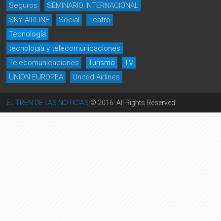
Seguros
SEMINARIO INTERNACIONAL
SKY AIRLINE
Social
Teatro
Tecnología
tecnología y telecomunicaciones
Telecomunicaciones
Turismo
TV
UNIÓN EUROPEA
United Airlines
EL TREN DE LAS NOTICIAS
© 2016. All Rights Reserved.