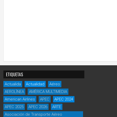
ETIQUETAS
Actualida
Actualidad
Aéreo
AEROLÌNEA
AMÈRICA MULTIMEDIA
American Airlines
APEC
APEC 2024
APEC 2025
APEC 2026
ARTE
Asociación de Transporte Aéreo