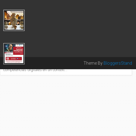
El Colegio de Periodi...
CANCILLERÍA LOGRÓ REPATRIACIÓN DE 1,053 BIENES
CULTURALES DE ALTO VALOR PATRIMONIAL 2025
Este logro se concretó gracias a las gestiones realizadas por
nuestras embajadas y consulados acreditados en diversos
países. Durante el a...
COLEGIO DE PERIODISTAS DEL PERÚ LANZA TALLER DE
PODCASTS CON INTELIGENCIA ARTIFICIAL
COLEGIO DE PERIODISTAS DEL PERÚ PRESENTA TALLER
Theme By
BloggersStand
DE PODCASTS EN ALIANZA CON INTEL Iniciativa fortalece
competencias digitales en un context...