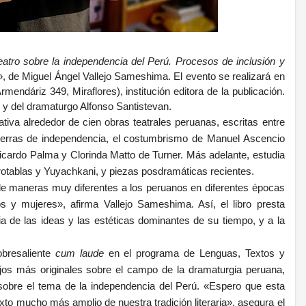
eatro sobre la independencia del Perú. Procesos de inclusión y
», de Miguel Ángel Vallejo Sameshima. El evento se realizará en
mendáriz 349, Miraflores), institución editora de la publicación.
 y del dramaturgo Alfonso Santistevan.
tiva alrededor de cien obras teatrales peruanas, escritas entre
uerras de independencia, el costumbrismo de Manuel Ascencio
icardo Palma y Clorinda Matto de Turner. Más adelante, estudia
rotablas y Yuyachkani, y piezas posdramáticas recientes.
e maneras muy diferentes a los peruanos en diferentes épocas
s y mujeres», afirma Vallejo Sameshima. Así, el libro presta
ria de las ideas y las estéticas dominantes de su tiempo, y a la
obresaliente
cum laude
en el programa de Lenguas, Textos y
jos más originales sobre el campo de la dramaturgia peruana,
sobre el tema de la independencia del Perú. «Espero que esta
to mucho más amplio de nuestra tradición literaria», asegura el