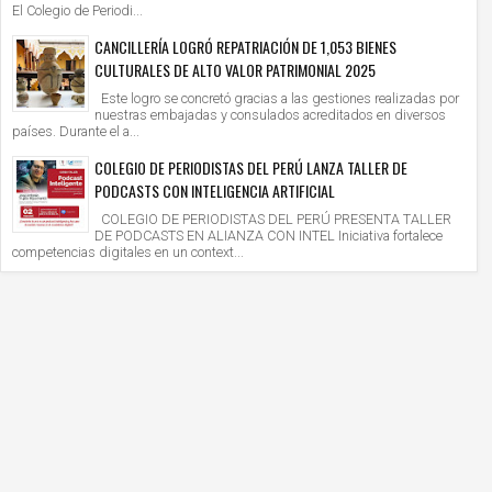
El Colegio de Periodi...
CANCILLERÍA LOGRÓ REPATRIACIÓN DE 1,053 BIENES
CULTURALES DE ALTO VALOR PATRIMONIAL 2025
Este logro se concretó gracias a las gestiones realizadas por
nuestras embajadas y consulados acreditados en diversos
países. Durante el a...
COLEGIO DE PERIODISTAS DEL PERÚ LANZA TALLER DE
PODCASTS CON INTELIGENCIA ARTIFICIAL
COLEGIO DE PERIODISTAS DEL PERÚ PRESENTA TALLER
DE PODCASTS EN ALIANZA CON INTEL Iniciativa fortalece
competencias digitales en un context...
9
07
Jul
Jul
2026
2026
 OBRA GANADORA "TRANSITANDO" LLEGA A
JOVEN PROMESA DE LA ÓPERA ITALIA
 ZONE CON UNA CONMOVEDORA HISTORIA
LIMA PARA INAUGURAR LA TEMPORA
E LA AMISTAD, LA RESILIENCIA Y LAS
ITALIA 2026
ry
2026/7/9
Mary
2026/7/7
UNDAS OPORTUNIDADES