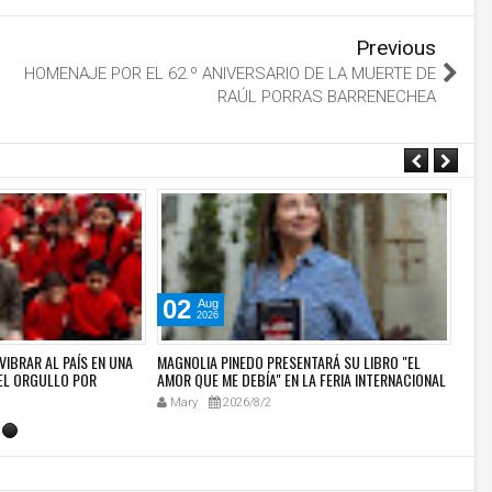
Previous
HOMENAJE POR EL 62.º ANIVERSARIO DE LA MUERTE DE
RAÚL PORRAS BARRENECHEA
02
0
Aug
2026
VIBRAR AL PAÍS EN UNA
MAGNOLIA PINEDO PRESENTARÁ SU LIBRO "EL
HOY:
EL ORGULLO POR
AMOR QUE ME DEBÍA" EN LA FERIA INTERNACIONAL
JAZZ
LTURAL
DEL LIBRO DE LIMA 2026
SOBR
Mary
2026/8/2
Ma
SEG