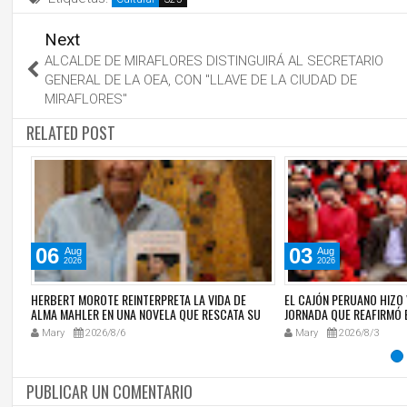
Next
ALCALDE DE MIRAFLORES DISTINGUIRÁ AL SECRETARIO
GENERAL DE LA OEA, CON "LLAVE DE LA CIUDAD DE
MIRAFLORES"
RELATED POST
06
03
Aug
Aug
2026
2026
ON
HERBERT MOROTE REINTERPRETA LA VIDA DE
EL CAJÓN PERUANO HIZO 
A
ALMA MAHLER EN UNA NOVELA QUE RESCATA SU
JORNADA QUE REAFIRMÓ 
VERDADERA HISTORIA
NUESTRA IDENTIDAD CU
Mary
2026/8/6
Mary
2026/8/3
PUBLICAR UN COMENTARIO