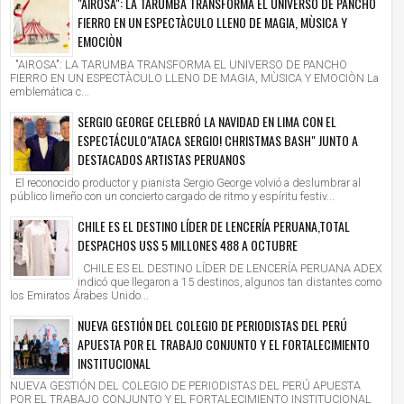
"AIROSA": LA TARUMBA TRANSFORMA EL UNIVERSO DE PANCHO
FIERRO EN UN ESPECTÀCULO LLENO DE MAGIA, MÙSICA Y
EMOCIÒN
"AIROSA": LA TARUMBA TRANSFORMA EL UNIVERSO DE PANCHO
FIERRO EN UN ESPECTÀCULO LLENO DE MAGIA, MÙSICA Y EMOCIÒN La
emblemática c...
SERGIO GEORGE CELEBRÓ LA NAVIDAD EN LIMA CON EL
ESPECTÁCULO"ATACA SERGIO! CHRISTMAS BASH" JUNTO A
DESTACADOS ARTISTAS PERUANOS
El reconocido productor y pianista Sergio George volvió a deslumbrar al
público limeño con un concierto cargado de ritmo y espíritu festiv...
CHILE ES EL DESTINO LÍDER DE LENCERÍA PERUANA,TOTAL
DESPACHOS US$ 5 MILLONES 488 A OCTUBRE
CHILE ES EL DESTINO LÍDER DE LENCERÍA PERUANA ADEX
indicó que llegaron a 15 destinos, algunos tan distantes como
los Emiratos Árabes Unido...
NUEVA GESTIÓN DEL COLEGIO DE PERIODISTAS DEL PERÚ
APUESTA POR EL TRABAJO CONJUNTO Y EL FORTALECIMIENTO
INSTITUCIONAL
NUEVA GESTIÓN DEL COLEGIO DE PERIODISTAS DEL PERÚ APUESTA
POR EL TRABAJO CONJUNTO Y EL FORTALECIMIENTO INSTITUCIONAL