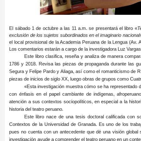
El sábado 1 de octubre a las 11 a.m. se presentará el libro «
T
exclusión de los sujetos subordinados en el imaginario nacional
el local provisional de la Academia Peruana de la Lengua (Av. Ar
Los comentarios estarán a cargo de la investigadora Luz Vargas
Este libro clasifica, reseña y analiza de manera compara
1786 y 2018. Revisa las piezas de propaganda durante las g
Segura y Felipe Pardo y Aliaga, así como el romanticismo de R
piezas de inicios de siglo XX, luego obras de grupos como Cuat
«Esta investigación muestra cómo se ha representado d
con énfasis en el papel cambiante de indígenas, afroperuano
atención a sus contextos sociopolíticos, en especial a la histo
historia del teatro peruano.
Este libro nace de una tesis doctoral calificada con s
Contextos de la Universidad de Granada. Es uno de los traba
pues no cuenta con un antecedente que dé una visión global 
investigación ayude a comprender el teatro peruano en un contex