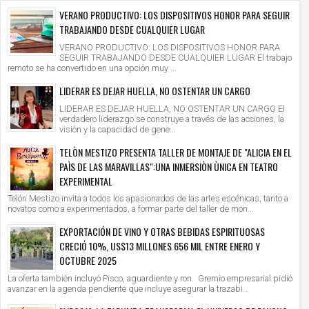
VERANO PRODUCTIVO: LOS DISPOSITIVOS HONOR PARA SEGUIR
TRABAJANDO DESDE CUALQUIER LUGAR
VERANO PRODUCTIVO: LOS DISPOSITIVOS HONOR PARA
SEGUIR TRABAJANDO DESDE CUALQUIER LUGAR El trabajo
remoto se ha convertido en una opción muy ...
LIDERAR ES DEJAR HUELLA, NO OSTENTAR UN CARGO
LIDERAR ES DEJAR HUELLA, NO OSTENTAR UN CARGO El
verdadero liderazgo se construye a través de las acciones, la
visión y la capacidad de gene...
TELÒN MESTIZO PRESENTA TALLER DE MONTAJE DE "ALICIA EN EL
PAÌS DE LAS MARAVILLAS":UNA INMERSIÒN ÙNICA EN TEATRO
EXPERIMENTAL
Telón Mestizo invita a todos los apasionados de las artes escénicas, tanto a
novatos como a experimentados, a formar parte del taller de mon...
EXPORTACIÓN DE VINO Y OTRAS BEBIDAS ESPIRITUOSAS
CRECIÓ 10%, US$13 MILLONES 656 MIL ENTRE ENERO Y
OCTUBRE 2025
La oferta también incluyó Pisco, aguardiente y ron. Gremio empresarial pidió
avanzar en la agenda pendiente que incluye asegurar la trazabi...