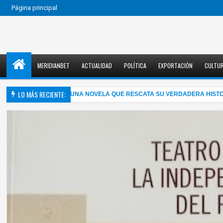
Página principal
MERIDIANBET
ACTUALIDAD
POLÍTICA
EXPORTACIÓN
CULTU
LO MÁS RECIENTE:
LMA MAHLER EN UNA NOVELA QUE RESCATA SU VERDADERA HISTORIA