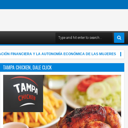
INANCIERA Y LA AUTONOMÍA ECONÓMICA DE LAS MUJERES
"Y
4:03 AM
TAMPA CHICKEN, DALE CLICK
05
Aug
2026