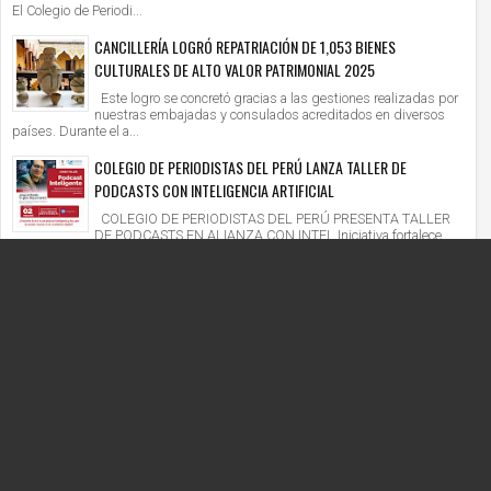
El Colegio de Periodi...
CANCILLERÍA LOGRÓ REPATRIACIÓN DE 1,053 BIENES
CULTURALES DE ALTO VALOR PATRIMONIAL 2025
Este logro se concretó gracias a las gestiones realizadas por
nuestras embajadas y consulados acreditados en diversos
países. Durante el a...
COLEGIO DE PERIODISTAS DEL PERÚ LANZA TALLER DE
PODCASTS CON INTELIGENCIA ARTIFICIAL
COLEGIO DE PERIODISTAS DEL PERÚ PRESENTA TALLER
DE PODCASTS EN ALIANZA CON INTEL Iniciativa fortalece
competencias digitales en un context...