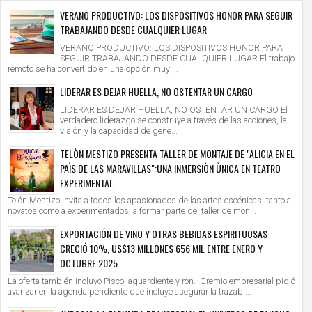
VERANO PRODUCTIVO: LOS DISPOSITIVOS HONOR PARA SEGUIR
TRABAJANDO DESDE CUALQUIER LUGAR
VERANO PRODUCTIVO: LOS DISPOSITIVOS HONOR PARA
SEGUIR TRABAJANDO DESDE CUALQUIER LUGAR El trabajo
remoto se ha convertido en una opción muy ...
LIDERAR ES DEJAR HUELLA, NO OSTENTAR UN CARGO
LIDERAR ES DEJAR HUELLA, NO OSTENTAR UN CARGO El
verdadero liderazgo se construye a través de las acciones, la
visión y la capacidad de gene...
TELÒN MESTIZO PRESENTA TALLER DE MONTAJE DE "ALICIA EN EL
PAÌS DE LAS MARAVILLAS":UNA INMERSIÒN ÙNICA EN TEATRO
EXPERIMENTAL
Telón Mestizo invita a todos los apasionados de las artes escénicas, tanto a
novatos como a experimentados, a formar parte del taller de mon...
EXPORTACIÓN DE VINO Y OTRAS BEBIDAS ESPIRITUOSAS
CRECIÓ 10%, US$13 MILLONES 656 MIL ENTRE ENERO Y
OCTUBRE 2025
La oferta también incluyó Pisco, aguardiente y ron. Gremio empresarial pidió
avanzar en la agenda pendiente que incluye asegurar la trazabi...