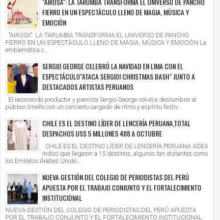
"AIROSA": LA TARUMBA TRANSFORMA EL UNIVERSO DE PANCHO
FIERRO EN UN ESPECTÀCULO LLENO DE MAGIA, MÙSICA Y
EMOCIÒN
"AIROSA": LA TARUMBA TRANSFORMA EL UNIVERSO DE PANCHO
FIERRO EN UN ESPECTÀCULO LLENO DE MAGIA, MÙSICA Y EMOCIÒN La
emblemática c...
SERGIO GEORGE CELEBRÓ LA NAVIDAD EN LIMA CON EL
ESPECTÁCULO"ATACA SERGIO! CHRISTMAS BASH" JUNTO A
DESTACADOS ARTISTAS PERUANOS
El reconocido productor y pianista Sergio George volvió a deslumbrar al
público limeño con un concierto cargado de ritmo y espíritu festiv...
CHILE ES EL DESTINO LÍDER DE LENCERÍA PERUANA,TOTAL
DESPACHOS US$ 5 MILLONES 488 A OCTUBRE
CHILE ES EL DESTINO LÍDER DE LENCERÍA PERUANA ADEX
indicó que llegaron a 15 destinos, algunos tan distantes como
los Emiratos Árabes Unido...
NUEVA GESTIÓN DEL COLEGIO DE PERIODISTAS DEL PERÚ
APUESTA POR EL TRABAJO CONJUNTO Y EL FORTALECIMIENTO
INSTITUCIONAL
NUEVA GESTIÓN DEL COLEGIO DE PERIODISTAS DEL PERÚ APUESTA
POR EL TRABAJO CONJUNTO Y EL FORTALECIMIENTO INSTITUCIONAL