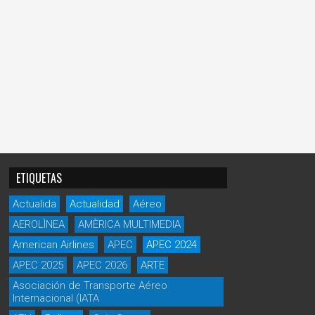
ETIQUETAS
Actualida
Actualidad
Aéreo
AEROLÌNEA
AMÈRICA MULTIMEDIA
American Airlines
APEC
APEC 2024
APEC 2025
APEC 2026
ARTE
Asociación de Transporte Aéreo
Internacional (IATA