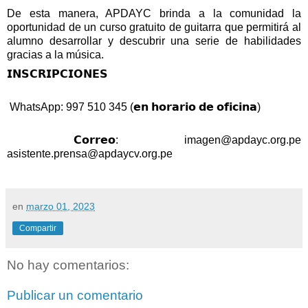
De esta manera, APDAYC brinda a la comunidad la 
oportunidad de un curso gratuito de guitarra que permitirá al 
alumno desarrollar y descubrir una serie de habilidades 
gracias a la música. 
𝗜𝗡𝗦𝗖𝗥𝗜𝗣𝗖𝗜𝗢𝗡𝗘𝗦  
 WhatsApp: 997 510 345 (𝗲𝗻 𝗵𝗼𝗿𝗮𝗿𝗶𝗼 𝗱𝗲 𝗼𝗳𝗶𝗰𝗶𝗻𝗮) 
 𝗖𝗼𝗿𝗿𝗲𝗼: 
imagen@apdayc.org.pe
asistente.prensa@apdaycv.org.pe
en
marzo 01, 2023
Compartir
No hay comentarios:
Publicar un comentario