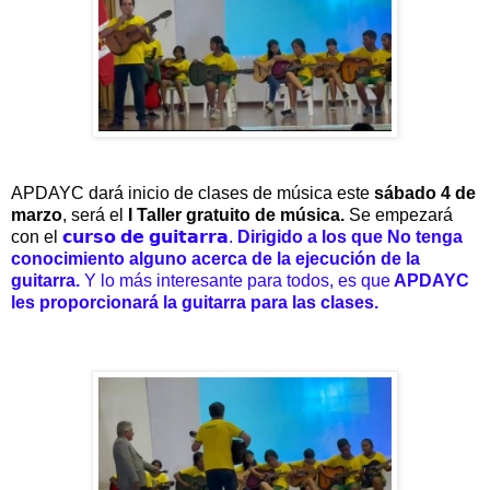
APDAYC dará inicio de clases de música este 
sábado 4 de 
marzo
, será el 
I
 Taller gratuito de música.
 Se empezará  
con el 
𝗰𝘂𝗿𝘀𝗼 𝗱𝗲 𝗴𝘂𝗶𝘁𝗮𝗿𝗿𝗮. 
Dirigido a los que No tenga 
conocimiento alguno acerca de la ejecución de la 
guitarra.
 Y lo más interesante para todos, es que
 APDAYC 
les proporcionará la guitarra para las clases.