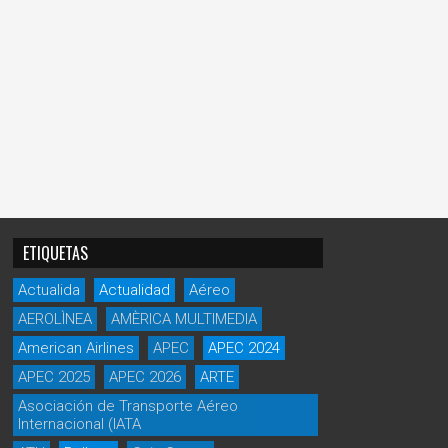
ETIQUETAS
Actualida
Actualidad
Aéreo
AEROLÌNEA
AMÈRICA MULTIMEDIA
American Airlines
APEC
APEC 2024
APEC 2025
APEC 2026
ARTE
Asociación de Transporte Aéreo
Internacional (IATA