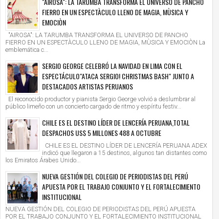
"AIROSA": LA TARUMBA TRANSFORMA EL UNIVERSO DE PANCHO
FIERRO EN UN ESPECTÀCULO LLENO DE MAGIA, MÙSICA Y
EMOCIÒN
"AIROSA": LA TARUMBA TRANSFORMA EL UNIVERSO DE PANCHO
FIERRO EN UN ESPECTÀCULO LLENO DE MAGIA, MÙSICA Y EMOCIÒN La
emblemática c...
SERGIO GEORGE CELEBRÓ LA NAVIDAD EN LIMA CON EL
ESPECTÁCULO"ATACA SERGIO! CHRISTMAS BASH" JUNTO A
DESTACADOS ARTISTAS PERUANOS
El reconocido productor y pianista Sergio George volvió a deslumbrar al
público limeño con un concierto cargado de ritmo y espíritu festiv...
CHILE ES EL DESTINO LÍDER DE LENCERÍA PERUANA,TOTAL
DESPACHOS US$ 5 MILLONES 488 A OCTUBRE
CHILE ES EL DESTINO LÍDER DE LENCERÍA PERUANA ADEX
indicó que llegaron a 15 destinos, algunos tan distantes como
los Emiratos Árabes Unido...
NUEVA GESTIÓN DEL COLEGIO DE PERIODISTAS DEL PERÚ
APUESTA POR EL TRABAJO CONJUNTO Y EL FORTALECIMIENTO
INSTITUCIONAL
NUEVA GESTIÓN DEL COLEGIO DE PERIODISTAS DEL PERÚ APUESTA
POR EL TRABAJO CONJUNTO Y EL FORTALECIMIENTO INSTITUCIONAL