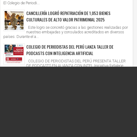
El Colegio de Periodi...
CANCILLERÍA LOGRÓ REPATRIACIÓN DE 1,053 BIENES
CULTURALES DE ALTO VALOR PATRIMONIAL 2025
Este logro se concretó gracias a las gestiones realizadas por
nuestras embajadas y consulados acreditados en diversos
países. Durante el a...
COLEGIO DE PERIODISTAS DEL PERÚ LANZA TALLER DE
PODCASTS CON INTELIGENCIA ARTIFICIAL
COLEGIO DE PERIODISTAS DEL PERÚ PRESENTA TALLER
DE PODCASTS EN ALIANZA CON INTEL Iniciativa fortalece
competencias digitales en un context...