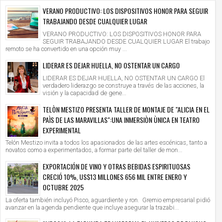
VERANO PRODUCTIVO: LOS DISPOSITIVOS HONOR PARA SEGUIR
TRABAJANDO DESDE CUALQUIER LUGAR
VERANO PRODUCTIVO: LOS DISPOSITIVOS HONOR PARA
SEGUIR TRABAJANDO DESDE CUALQUIER LUGAR El trabajo
remoto se ha convertido en una opción muy ...
LIDERAR ES DEJAR HUELLA, NO OSTENTAR UN CARGO
LIDERAR ES DEJAR HUELLA, NO OSTENTAR UN CARGO El
verdadero liderazgo se construye a través de las acciones, la
visión y la capacidad de gene...
TELÒN MESTIZO PRESENTA TALLER DE MONTAJE DE "ALICIA EN EL
PAÌS DE LAS MARAVILLAS":UNA INMERSIÒN ÙNICA EN TEATRO
EXPERIMENTAL
Telón Mestizo invita a todos los apasionados de las artes escénicas, tanto a
novatos como a experimentados, a formar parte del taller de mon...
EXPORTACIÓN DE VINO Y OTRAS BEBIDAS ESPIRITUOSAS
CRECIÓ 10%, US$13 MILLONES 656 MIL ENTRE ENERO Y
OCTUBRE 2025
La oferta también incluyó Pisco, aguardiente y ron. Gremio empresarial pidió
avanzar en la agenda pendiente que incluye asegurar la trazabi...