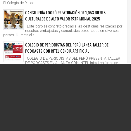
El Colegio de Periodi...
CANCILLERÍA LOGRÓ REPATRIACIÓN DE 1,053 BIENES
CULTURALES DE ALTO VALOR PATRIMONIAL 2025
Este logro se concretó gracias a las gestiones realizadas por
nuestras embajadas y consulados acreditados en diversos
países. Durante el a...
COLEGIO DE PERIODISTAS DEL PERÚ LANZA TALLER DE
PODCASTS CON INTELIGENCIA ARTIFICIAL
COLEGIO DE PERIODISTAS DEL PERÚ PRESENTA TALLER
DE PODCASTS EN ALIANZA CON INTEL Iniciativa fortalece
competencias digitales en un context...