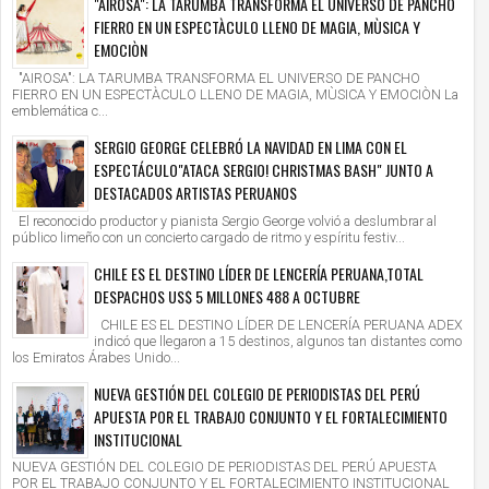
"AIROSA": LA TARUMBA TRANSFORMA EL UNIVERSO DE PANCHO
FIERRO EN UN ESPECTÀCULO LLENO DE MAGIA, MÙSICA Y
EMOCIÒN
"AIROSA": LA TARUMBA TRANSFORMA EL UNIVERSO DE PANCHO
FIERRO EN UN ESPECTÀCULO LLENO DE MAGIA, MÙSICA Y EMOCIÒN La
emblemática c...
SERGIO GEORGE CELEBRÓ LA NAVIDAD EN LIMA CON EL
ESPECTÁCULO"ATACA SERGIO! CHRISTMAS BASH" JUNTO A
DESTACADOS ARTISTAS PERUANOS
El reconocido productor y pianista Sergio George volvió a deslumbrar al
público limeño con un concierto cargado de ritmo y espíritu festiv...
CHILE ES EL DESTINO LÍDER DE LENCERÍA PERUANA,TOTAL
DESPACHOS US$ 5 MILLONES 488 A OCTUBRE
CHILE ES EL DESTINO LÍDER DE LENCERÍA PERUANA ADEX
indicó que llegaron a 15 destinos, algunos tan distantes como
los Emiratos Árabes Unido...
NUEVA GESTIÓN DEL COLEGIO DE PERIODISTAS DEL PERÚ
APUESTA POR EL TRABAJO CONJUNTO Y EL FORTALECIMIENTO
INSTITUCIONAL
NUEVA GESTIÓN DEL COLEGIO DE PERIODISTAS DEL PERÚ APUESTA
POR EL TRABAJO CONJUNTO Y EL FORTALECIMIENTO INSTITUCIONAL