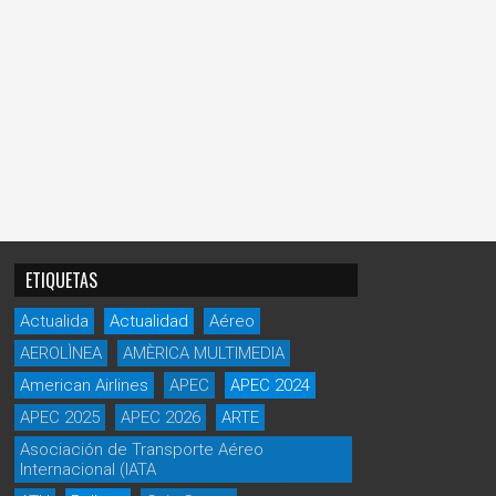
ETIQUETAS
Actualida
Actualidad
Aéreo
AEROLÌNEA
AMÈRICA MULTIMEDIA
American Airlines
APEC
APEC 2024
APEC 2025
APEC 2026
ARTE
Asociación de Transporte Aéreo
Internacional (IATA