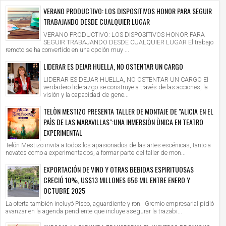
VERANO PRODUCTIVO: LOS DISPOSITIVOS HONOR PARA SEGUIR
TRABAJANDO DESDE CUALQUIER LUGAR
VERANO PRODUCTIVO: LOS DISPOSITIVOS HONOR PARA
SEGUIR TRABAJANDO DESDE CUALQUIER LUGAR El trabajo
remoto se ha convertido en una opción muy ...
LIDERAR ES DEJAR HUELLA, NO OSTENTAR UN CARGO
LIDERAR ES DEJAR HUELLA, NO OSTENTAR UN CARGO El
verdadero liderazgo se construye a través de las acciones, la
visión y la capacidad de gene...
TELÒN MESTIZO PRESENTA TALLER DE MONTAJE DE "ALICIA EN EL
PAÌS DE LAS MARAVILLAS":UNA INMERSIÒN ÙNICA EN TEATRO
EXPERIMENTAL
Telón Mestizo invita a todos los apasionados de las artes escénicas, tanto a
novatos como a experimentados, a formar parte del taller de mon...
EXPORTACIÓN DE VINO Y OTRAS BEBIDAS ESPIRITUOSAS
CRECIÓ 10%, US$13 MILLONES 656 MIL ENTRE ENERO Y
OCTUBRE 2025
La oferta también incluyó Pisco, aguardiente y ron. Gremio empresarial pidió
avanzar en la agenda pendiente que incluye asegurar la trazabi...