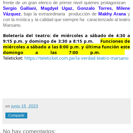
frente de un gran elenco de primer nivel quienes protagonizan
Sergio Galliani, Magdyel Ugaz, Gonzalo Torres, Milene
Vázquez
, bajo la extraordinaria producción de
Makhy Arana
y
con la mística y la calidad que siempre ha caracterizado al teatro
Marsano.
Boletería del teatro: de miércoles a sábado de 4:30 a
9:15 p.m. y domingo de 3:30 a 8:15 p.m.
Funciones de
miércoles a sábado a las 8:00 p.m. y última función este
domingo a las 7:00 p.m.
Teleticket:
https://teleticket.com.pe/la-verdad-teatro-marsano
en
junio 15, 2023
Compartir
No hay comentarios: