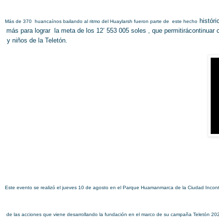
históri
Más de 370
huancaínos bailando al ritmo del Huaylarsh fueron parte de
este hecho
más para lograr
la meta de los 12’ 553 005 soles
, que permitirá
continuar 
y niños de la
Teletón.
Este evento se realizó el jueves 10 de agosto en el Parque Huamanmarca de la Ciudad Incont
de las acciones que viene desarrollando la fundación en el marco de su campaña Teletón 20