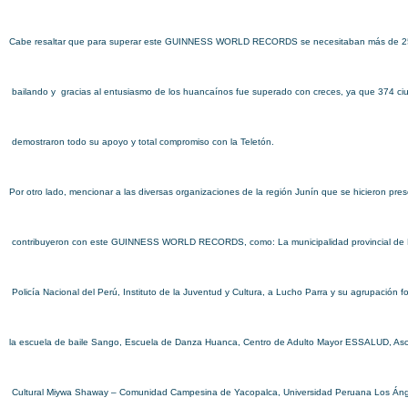
Cabe resaltar que para superar este GUINNESS WORLD RECORDS se necesitaban más de 2
bailando y gracias al entusiasmo de los huancaínos fue superado con creces, ya que 374 c
demostraron todo su apoyo y total compromiso con la Teletón.
Por otro lado, mencionar a las diversas organizaciones de la región Junín que se hicieron pre
contribuyeron con este GUINNESS WORLD RECORDS, como: La municipalidad provincial de
Policía Nacional del Perú, Instituto de la Juventud y Cultura, a Lucho Parra y su agrupación fo
la escuela de baile Sango, Escuela de Danza Huanca, Centro de Adulto Mayor ESSALUD, Aso
Cultural Miywa Shaway – Comunidad Campesina de Yacopalca, Universidad Peruana Los Áng