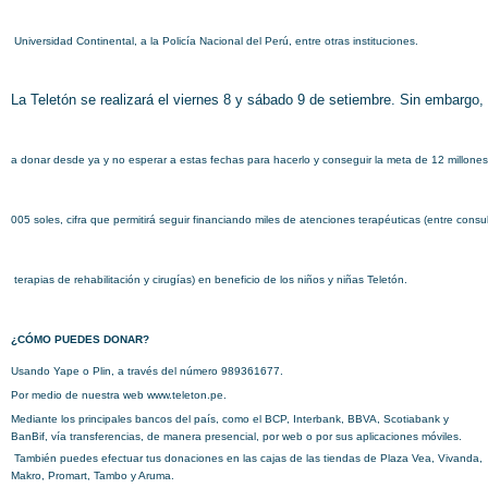
Universidad Continental, a la Policía Nacional del Perú, entre otras instituciones.
La Teletón se realizará el viernes 8 y sábado 9 de setiembre. Sin embargo
a donar desde ya y no esperar a estas fechas para hacerlo y conseguir la meta de 12 millone
005 soles, cifra que permitirá seguir financiando miles de atenciones terapéuticas (entre consul
terapias de rehabilitación y cirugías) en beneficio de los niños y niñas Teletón.
¿CÓMO PUEDES DONAR?
Usando Yape o Plin, a través del número 989361677.
Por medio de nuestra web www.teleton.pe.
Mediante los principales bancos del país, como el BCP, Interbank, BBVA, Scotiabank y
BanBif, vía transferencias, de manera presencial, por web o por sus aplicaciones móviles.
También puedes efectuar tus donaciones en las cajas de las tiendas de Plaza Vea, Vivanda,
Makro, Promart, Tambo y Aruma.