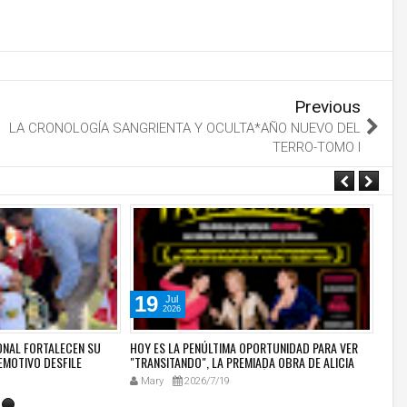
Previous
LA CRONOLOGÍA SANGRIENTA Y OCULTA*AÑO NUEVO DEL
TERRO-TOMO I
19
1
Jul
2026
IONAL FORTALECEN SU
HOY ES LA PENÚLTIMA OPORTUNIDAD PARA VER
"TRA
EMOTIVO DESFILE
"TRANSITANDO", LA PREMIADA OBRA DE ALICIA
ZONE
SACO QUE CONMUEVE AL PÚBLICO EN JAZZ ZONE
CELE
Mary
2026/7/19
Ma