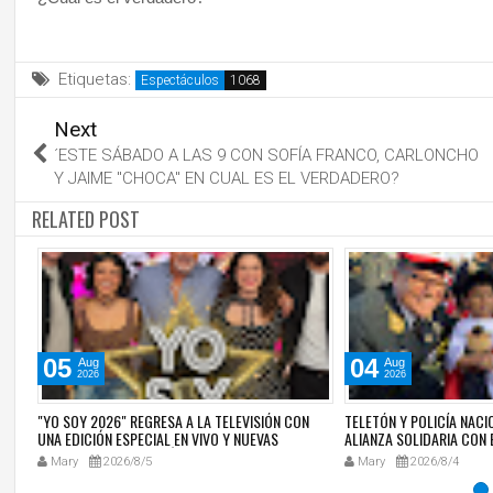
Etiquetas:
Espectáculos
Next
´ESTE SÁBADO A LAS 9 CON SOFÍA FRANCO, CARLONCHO
Y JAIME "CHOCA" EN CUAL ES EL VERDADERO?
RELATED POST
05
04
Aug
Aug
2026
2026
ZZ
"YO SOY 2026" REGRESA A LA TELEVISIÓN CON
TELETÓN Y POLICÍA NAC
RE
UNA EDICIÓN ESPECIAL EN VIVO Y NUEVAS
ALIANZA SOLIDARIA CON 
SORPRESAS PARA EL PÚBLICO
DEDICADO A LA NIÑEZ
Mary
2026/8/5
Mary
2026/8/4