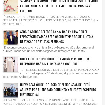
"AIROSA": LA TARUMBA TRANSFORMA EL UNIVERSO DE PANCHO
FIERRO EN UN ESPECTÀCULO LLENO DE MAGIA, MÙSICA Y
EMOCIÒN
"AIROSA": LA TARUMBA TRANSFORMA EL UNIVERSO DE PANCHO
FIERRO EN UN ESPECTÀCULO LLENO DE MAGIA, MÙSICA Y EMOCIÒN La
emblemática c...
SERGIO GEORGE CELEBRÓ LA NAVIDAD EN LIMA CON EL
ESPECTÁCULO"ATACA SERGIO! CHRISTMAS BASH" JUNTO A
DESTACADOS ARTISTAS PERUANOS
El reconocido productor y pianista Sergio George volvió a deslumbrar al
público limeño con un concierto cargado de ritmo y espíritu festiv...
CHILE ES EL DESTINO LÍDER DE LENCERÍA PERUANA,TOTAL
DESPACHOS US$ 5 MILLONES 488 A OCTUBRE
CHILE ES EL DESTINO LÍDER DE LENCERÍA PERUANA ADEX
indicó que llegaron a 15 destinos, algunos tan distantes como
los Emiratos Árabes Unido...
6
14
Jul
Jul
2026
2026
NUEVA GESTIÓN DEL COLEGIO DE PERIODISTAS DEL PERÚ
APUESTA POR EL TRABAJO CONJUNTO Y EL FORTALECIMIENTO
NSITANDO" DESPIDE SU TEMPORADA EN JAZZ
SELVÁMONOS ANUNCIA SU EDICIÓN 2
 CON DOS ÚLTIMAS FUNCIONES QUE
CONSOLIDA A OXAPAMPA COMO EPIC
INSTITUCIONAL
BRAN LA FUERZA DE VOLVER A EMPEZAR
TURISMO CULTURAL EN EL PERÚ
ry
2026/7/16
Mary
2026/7/14
NUEVA GESTIÓN DEL COLEGIO DE PERIODISTAS DEL PERÚ APUESTA
POR EL TRABAJO CONJUNTO Y EL FORTALECIMIENTO INSTITUCIONAL