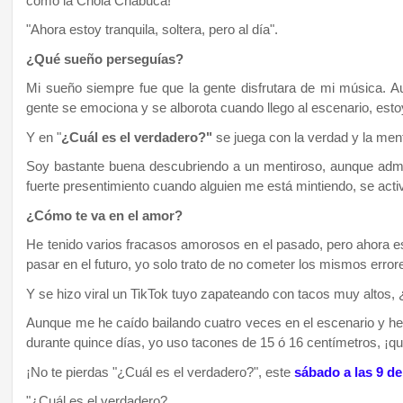
como la Chola Chabuca!"
"Ahora estoy tranquila, soltera, pero al día".
¿Qué sueño perseguías?
Mi sueño siempre fue que la gente disfrutara de mi música. A
gente se emociona y se alborota cuando llego al escenario, es
Y en "
¿Cuál es el verdadero?"
se juega con la verdad y la men
Soy bastante buena descubriendo a un mentiroso, aunque admi
fuerte presentimiento cuando alguien me está mintiendo, se ac
¿Cómo te va en el amor?
He tenido varios fracasos amorosos en el pasado, pero ahora est
pasar en el futuro, yo solo trato de no cometer los mismos error
Y se hizo viral un TikTok tuyo zapateando con tacos muy altos,
Aunque me he caído bailando cuatro veces en el escenario y he
durante quince días, yo uso tacones de 15 ó 16 centímetros, ¡
¡No te pierdas "¿Cuál es el verdadero?", este
sábado a las 9 de
"¿Cuál es el verdadero?