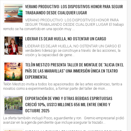
VERANO PRODUCTIVO: LOS DISPOSITIVOS HONOR PARA SEGUIR
TRABAJANDO DESDE CUALQUIER LUGAR
VERANO PRODUCTIVO: LOS DISPOSITIVOS HONOR PARA
SEGUIR TRABAJANDO DESDE CUALQUIER LUGAR El trabajo
remoto se ha convertido en una opción muy ...
LIDERAR ES DEJAR HUELLA, NO OSTENTAR UN CARGO
LIDERAR ES DEJAR HUELLA, NO OSTENTAR UN CARGO El
verdadero liderazgo se construye a través de las acciones, la
visión y la capacidad de gene...
TELÒN MESTIZO PRESENTA TALLER DE MONTAJE DE "ALICIA EN EL
PAÌS DE LAS MARAVILLAS":UNA INMERSIÒN ÙNICA EN TEATRO
EXPERIMENTAL
Telón Mestizo invita a todos los apasionados de las artes escénicas, tanto a
novatos como a experimentados, a formar parte del taller de mon...
EXPORTACIÓN DE VINO Y OTRAS BEBIDAS ESPIRITUOSAS
CRECIÓ 10%, US$13 MILLONES 656 MIL ENTRE ENERO Y
OCTUBRE 2025
La oferta también incluyó Pisco, aguardiente y ron. Gremio empresarial pidió
avanzar en la agenda pendiente que incluye asegurar la trazabi...