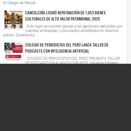
El Colegio de Periodi...
CANCILLERÍA LOGRÓ REPATRIACIÓN DE 1,053 BIENES
CULTURALES DE ALTO VALOR PATRIMONIAL 2025
Este logro se concretó gracias a las gestiones realizadas por
nuestras embajadas y consulados acreditados en diversos
países. Durante el a...
COLEGIO DE PERIODISTAS DEL PERÚ LANZA TALLER DE
PODCASTS CON INTELIGENCIA ARTIFICIAL
COLEGIO DE PERIODISTAS DEL PERÚ PRESENTA TALLER
DE PODCASTS EN ALIANZA CON INTEL Iniciativa fortalece
competencias digitales en un context...