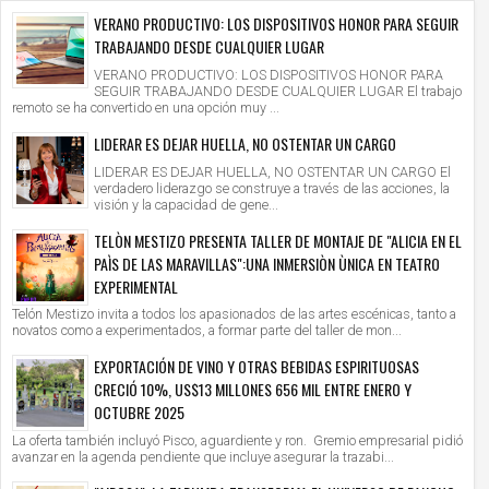
VERANO PRODUCTIVO: LOS DISPOSITIVOS HONOR PARA SEGUIR
TRABAJANDO DESDE CUALQUIER LUGAR
VERANO PRODUCTIVO: LOS DISPOSITIVOS HONOR PARA
SEGUIR TRABAJANDO DESDE CUALQUIER LUGAR El trabajo
remoto se ha convertido en una opción muy ...
LIDERAR ES DEJAR HUELLA, NO OSTENTAR UN CARGO
LIDERAR ES DEJAR HUELLA, NO OSTENTAR UN CARGO El
verdadero liderazgo se construye a través de las acciones, la
visión y la capacidad de gene...
TELÒN MESTIZO PRESENTA TALLER DE MONTAJE DE "ALICIA EN EL
PAÌS DE LAS MARAVILLAS":UNA INMERSIÒN ÙNICA EN TEATRO
EXPERIMENTAL
Telón Mestizo invita a todos los apasionados de las artes escénicas, tanto a
novatos como a experimentados, a formar parte del taller de mon...
EXPORTACIÓN DE VINO Y OTRAS BEBIDAS ESPIRITUOSAS
CRECIÓ 10%, US$13 MILLONES 656 MIL ENTRE ENERO Y
OCTUBRE 2025
La oferta también incluyó Pisco, aguardiente y ron. Gremio empresarial pidió
avanzar en la agenda pendiente que incluye asegurar la trazabi...