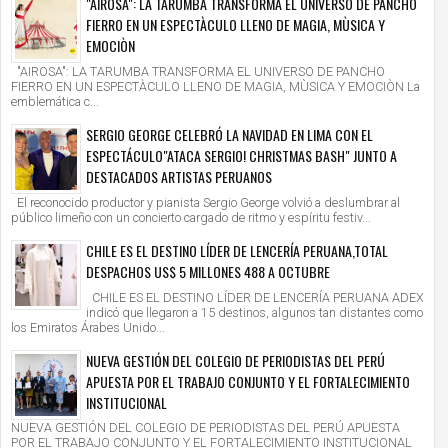
"AIROSA": LA TARUMBA TRANSFORMA EL UNIVERSO DE PANCHO
FIERRO EN UN ESPECTÀCULO LLENO DE MAGIA, MÙSICA Y
EMOCIÒN
"AIROSA": LA TARUMBA TRANSFORMA EL UNIVERSO DE PANCHO
FIERRO EN UN ESPECTÀCULO LLENO DE MAGIA, MÙSICA Y EMOCIÒN La
emblemática c...
SERGIO GEORGE CELEBRÓ LA NAVIDAD EN LIMA CON EL
ESPECTÁCULO"ATACA SERGIO! CHRISTMAS BASH" JUNTO A
DESTACADOS ARTISTAS PERUANOS
El reconocido productor y pianista Sergio George volvió a deslumbrar al
público limeño con un concierto cargado de ritmo y espíritu festiv...
CHILE ES EL DESTINO LÍDER DE LENCERÍA PERUANA,TOTAL
DESPACHOS US$ 5 MILLONES 488 A OCTUBRE
CHILE ES EL DESTINO LÍDER DE LENCERÍA PERUANA ADEX
indicó que llegaron a 15 destinos, algunos tan distantes como
los Emiratos Árabes Unido...
NUEVA GESTIÓN DEL COLEGIO DE PERIODISTAS DEL PERÚ
APUESTA POR EL TRABAJO CONJUNTO Y EL FORTALECIMIENTO
INSTITUCIONAL
NUEVA GESTIÓN DEL COLEGIO DE PERIODISTAS DEL PERÚ APUESTA
POR EL TRABAJO CONJUNTO Y EL FORTALECIMIENTO INSTITUCIONAL