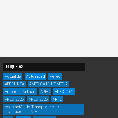
ETIQUETAS
Actualida
Actualidad
Aéreo
AEROLÌNEA
AMÈRICA MULTIMEDIA
American Airlines
APEC
APEC 2024
APEC 2025
APEC 2026
ARTE
Asociación de Transporte Aéreo
Internacional (IATA