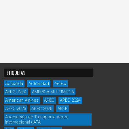
ETIQUETAS
Actualida
Actualidad
Aéreo
AEROLÌNEA
AMÈRICA MULTIMEDIA
American Airlines
APEC
APEC 2024
APEC 2025
APEC 2026
ARTE
Asociación de Transporte Aéreo
Internacional (IATA