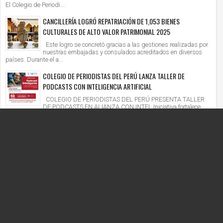
El Colegio de Periodi...
CANCILLERÍA LOGRÓ REPATRIACIÓN DE 1,053 BIENES
CULTURALES DE ALTO VALOR PATRIMONIAL 2025
Este logro se concretó gracias a las gestiones realizadas por
nuestras embajadas y consulados acreditados en diversos
países. Durante el a...
COLEGIO DE PERIODISTAS DEL PERÚ LANZA TALLER DE
PODCASTS CON INTELIGENCIA ARTIFICIAL
COLEGIO DE PERIODISTAS DEL PERÚ PRESENTA TALLER
DE PODCASTS EN ALIANZA CON INTEL Iniciativa fortalece
competencias digitales en un context...