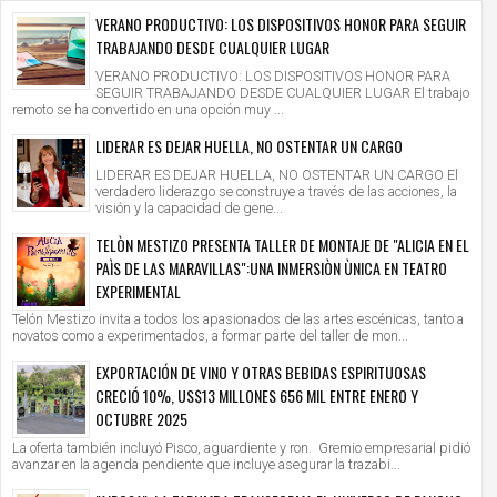
VERANO PRODUCTIVO: LOS DISPOSITIVOS HONOR PARA SEGUIR
TRABAJANDO DESDE CUALQUIER LUGAR
VERANO PRODUCTIVO: LOS DISPOSITIVOS HONOR PARA
SEGUIR TRABAJANDO DESDE CUALQUIER LUGAR El trabajo
remoto se ha convertido en una opción muy ...
LIDERAR ES DEJAR HUELLA, NO OSTENTAR UN CARGO
LIDERAR ES DEJAR HUELLA, NO OSTENTAR UN CARGO El
verdadero liderazgo se construye a través de las acciones, la
visión y la capacidad de gene...
TELÒN MESTIZO PRESENTA TALLER DE MONTAJE DE "ALICIA EN EL
PAÌS DE LAS MARAVILLAS":UNA INMERSIÒN ÙNICA EN TEATRO
EXPERIMENTAL
Telón Mestizo invita a todos los apasionados de las artes escénicas, tanto a
novatos como a experimentados, a formar parte del taller de mon...
EXPORTACIÓN DE VINO Y OTRAS BEBIDAS ESPIRITUOSAS
CRECIÓ 10%, US$13 MILLONES 656 MIL ENTRE ENERO Y
OCTUBRE 2025
La oferta también incluyó Pisco, aguardiente y ron. Gremio empresarial pidió
avanzar en la agenda pendiente que incluye asegurar la trazabi...