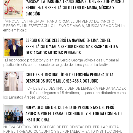
"AIROSA": LA TARUMBA TRANSFORMA EL UNIVERSO DE PANCHO
FIERRO EN UN ESPECTÀCULO LLENO DE MAGIA, MÙSICA Y
EMOCIÒN
"AIROSA": LA TARUMBA TRANSFORMA EL UNIVERSO DE PANCHO
FIERRO EN UN ESPECTÀCULO LLENO DE MAGIA, MÙSICA Y EMOCIÒN La
emblemática c...
SERGIO GEORGE CELEBRÓ LA NAVIDAD EN LIMA CON EL
ESPECTÁCULO"ATACA SERGIO! CHRISTMAS BASH" JUNTO A
DESTACADOS ARTISTAS PERUANOS
El reconocido productor y pianista Sergio George volvió a deslumbrar al
público limeño con un concierto cargado de ritmo y espíritu festiv...
CHILE ES EL DESTINO LÍDER DE LENCERÍA PERUANA,TOTAL
DESPACHOS US$ 5 MILLONES 488 A OCTUBRE
CHILE ES EL DESTINO LÍDER DE LENCERÍA PERUANA ADEX
indicó que llegaron a 15 destinos, algunos tan distantes como
los Emiratos Árabes Unido...
NUEVA GESTIÓN DEL COLEGIO DE PERIODISTAS DEL PERÚ
APUESTA POR EL TRABAJO CONJUNTO Y EL FORTALECIMIENTO
INSTITUCIONAL
NUEVA GESTIÓN DEL COLEGIO DE PERIODISTAS DEL PERÚ APUESTA
POR EL TRABAJO CONJUNTO Y EL FORTALECIMIENTO INSTITUCIONAL