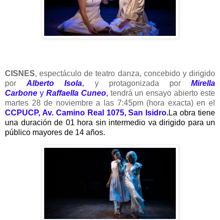
CISNES
, espectáculo de teatro danza, concebido y dirigido
por
Alberto Isola
,
y protagonizada por
Mirella
Carbone
y
Raffaella Cuneo
,
tendrá un ensayo abierto este
martes 28 de noviembre a las 7:45pm (hora exacta) en el
CCPUCP, Av. Camino Real 1075, San Isidro.
La obra tiene
una duración de 01 hora sin intermedio va dirigido para un
público mayores de 14 años.